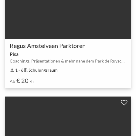
Regus Amstelveen Parktoren
Pisa
Coachings, Präsentationen & mehr nahe dem Park de Ruyschlaan
1 - 6
Schulungsraum
person
meeting_room
€ 20
Ab
/h