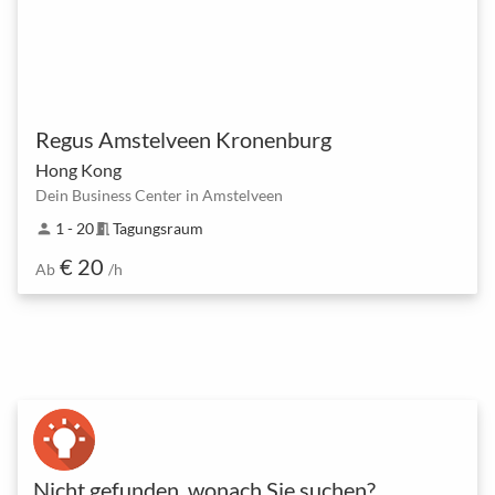
Regus Amstelveen Kronenburg
Hong Kong
Dein Business Center in Amstelveen
1 - 20
Tagungsraum
person
meeting_room
€ 20
Ab
/h
Nicht gefunden, wonach Sie suchen?