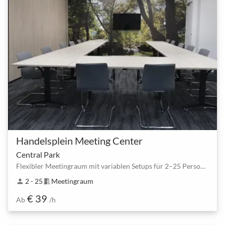
Handelsplein Meeting Center
Central Park
Flexibler Meetingraum mit variablen Setups für 2–25 Personen in Amstelveen
2 - 25
Meetingraum
person
meeting_room
€ 39
Ab
/h