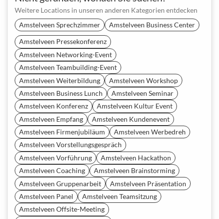
Weitere Locations in unseren anderen Kategorien entdecken
Amstelveen Sprechzimmer
Amstelveen Business Center
Amstelveen Pressekonferenz
Amstelveen Networking-Event
Amstelveen Teambuilding-Event
Amstelveen Weiterbildung
Amstelveen Workshop
Amstelveen Business Lunch
Amstelveen Seminar
Amstelveen Konferenz
Amstelveen Kultur Event
Amstelveen Empfang
Amstelveen Kundenevent
Amstelveen Firmenjubiläum
Amstelveen Werbedreh
Amstelveen Vorstellungsgespräch
Amstelveen Vorführung
Amstelveen Hackathon
Amstelveen Coaching
Amstelveen Brainstorming
Amstelveen Gruppenarbeit
Amstelveen Präsentation
Amstelveen Panel
Amstelveen Teamsitzung
Amstelveen Offsite-Meeting