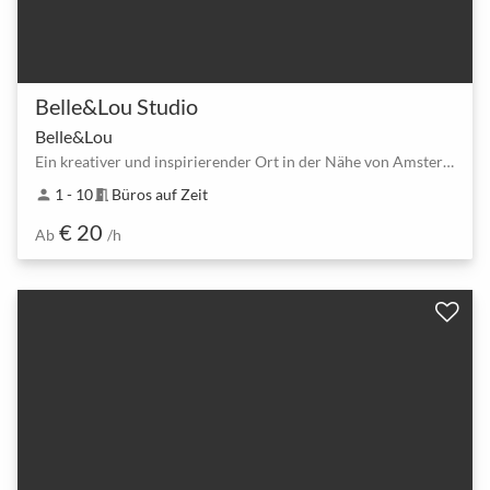
Belle&Lou Studio
Belle&Lou
Ein kreativer und inspirierender Ort in der Nähe von Amsterdam
1 - 10
Büros auf Zeit
person
meeting_room
€ 20
Ab
/h