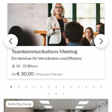
Teamkommunikations Meeting
Ein Seminar für Verständnis und Effizienz
Kommunikation ist der Schlüssel zum Erfolg. Unser
10 - 25
kurz
person
timelapse
Teamkommunikations Meeting lädt euch ein, eure
€ 30.00
Kommunikationsfähigkeiten zu verbessern und den
Ab
/ Preis pro Person
Zusa…
Sofortbuchung