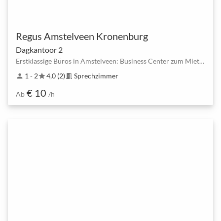
Regus Amstelveen Kronenburg
Dagkantoor 2
Erstklassige Büros in Amstelveen: Business Center zum Mieten
1 - 2
4,0 (2)
Sprechzimmer
person
star
meeting_room
€ 10
Ab
/h