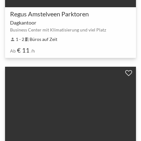
Regus Amstelveen Parktoren
Dagkantoor
Business Center mit Klimatisierung und viel Platz
1 - 2
Büros auf Zeit
person
meeting_room
€ 11
Ab
/h