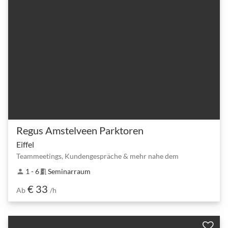
Regus Amstelveen Parktoren
Eiffel
Teammeetings, Kundengespräche & mehr nahe dem
1 - 6
Seminarraum
person
meeting_room
€ 33
Ab
/h