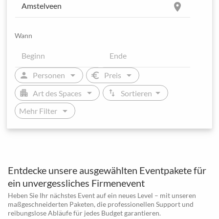
location_on
Wann
arrow_drop_down
arrow_drop_down
person
euro
Personen
Preis
arrow_drop_down
arrow_drop_down
apartment
swap_vert
Art des Spaces
Sortieren
arrow_drop_down
Mehr Filter
Entdecke unsere ausgewählten Eventpakete für
ein unvergessliches Firmenevent
Heben Sie Ihr nächstes Event auf ein neues Level – mit unseren
maßgeschneiderten Paketen, die professionellen Support und
reibungslose Abläufe für jedes Budget garantieren.