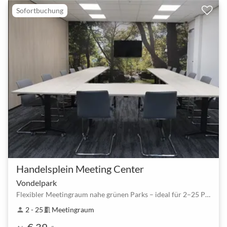
Sofortbuchung
Handelsplein Meeting Center
Vondelpark
Flexibler Meetingraum nahe grünen Parks – ideal für 2–25 Personen
2 - 25
Meetingraum
person
meeting_room
€ 39