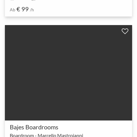
€ 99
Ab
/h
Bajes Boardrooms
Boardroom - Marcello Mastroianni