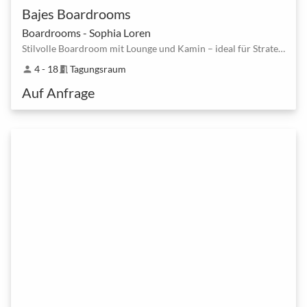
Bajes Boardrooms
Boardrooms - Sophia Loren
Stilvolle Boardroom mit Lounge und Kamin – ideal für Strategie-Meetings
4 - 18
Tagungsraum
person
meeting_room
Auf Anfrage