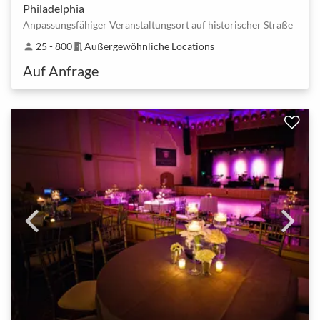
Philadelphia
Anpassungsfähiger Veranstaltungsort auf historischer Straße
25 - 800
Außergewöhnliche Locations
person
meeting_room
Auf Anfrage