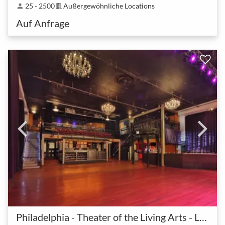
25 - 2500
Außergewöhnliche Locations
person
meeting_room
Auf Anfrage
Philadelphia - Theater of the Living Arts - Live Nation