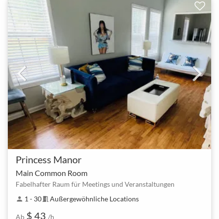
Princess Manor
Main Common Room
Fabelhafter Raum für Meetings und Veranstaltungen
1 - 30
Außergewöhnliche Locations
person
meeting_room
$ 43
Ab
/h