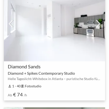
Diamond Sands
Diamond + Spikes Contemporary Studio
Helle Tageslicht‑Whitebox in Atlanta – puristische Studio für Foto, Film & Workshops
1 - 40
Fotostudio
person
meeting_room
€ 74
Ab
/h