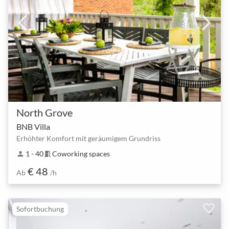
North Grove
BNB Villa
Erhöhter Komfort mit geräumigem Grundriss
1 - 40
Coworking spaces
person
meeting_room
€ 48
Ab
/h
Sofortbuchung