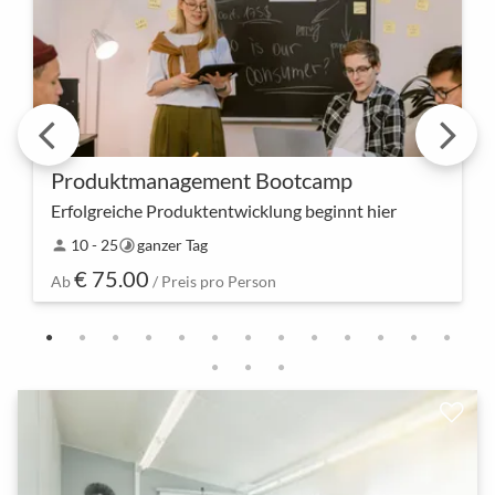
Produktmanagement Bootcamp
Erfolgreiche Produktentwicklung beginnt hier
Tretet ein in die Welt der Produktinnovation –
10 - 25
ganzer Tag
person
timelapse
unser Bootcamp bietet nicht nur Wissen, sondern
€ 75.00
auch praktische Werkzeuge, um eure
Ab
/ Preis pro Person
Produktmanagement-F…