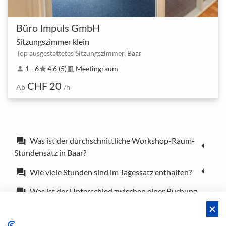
Büro Impuls GmbH
Sitzungszimmer klein
Top ausgestattetes Sitzungszimmer, Baar
1 - 6
4,6 (5)
Meetingraum
person
star
meeting_room
CHF 20
Ab
/h
Was ist der durchschnittliche Workshop-Raum-
forum
Stundensatz in Baar?
Wie viele Stunden sind im Tagessatz enthalten?
forum
Was ist der Unterschied zwischen einer Buchung
forum
und einer Reservierung?
Kann ich die Spaces auch nur für ein paar Stunden
forum