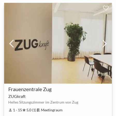
Frauenzentrale Zug
ZUGkraft
Helles Sitzungszimmer im Zentrum von Zug
1 - 15
5,0 (1)
Meetingraum
person
star
meeting_room