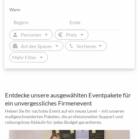
Wann
arrow_drop_down
arrow_drop_down
person
euro
Personen
Preis
arrow_drop_down
arrow_drop_down
apartment
swap_vert
Art des Spaces
Sortieren
arrow_drop_down
Mehr Filter
Entdecke unsere ausgewählten Eventpakete für
ein unvergessliches Firmenevent
Heben Sie Ihr nächstes Event auf ein neues Level – mit unseren
maßgeschneiderten Paketen, die professionellen Support und
reibungslose Abläufe für jedes Budget garantieren.