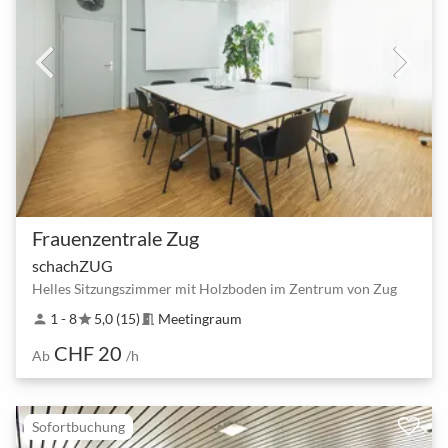
Frauenzentrale Zug
schachZUG
Helles Sitzungszimmer mit Holzboden im Zentrum von Zug
1 - 8
5,0 (15)
Meetingraum
person
star
meeting_room
CHF 20
Ab
/h
Sofortbuchung