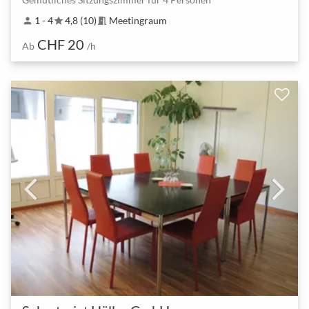
1 - 4
4,8 (10)
Meetingraum
person
star
meeting_room
CHF 20
Ab
/h