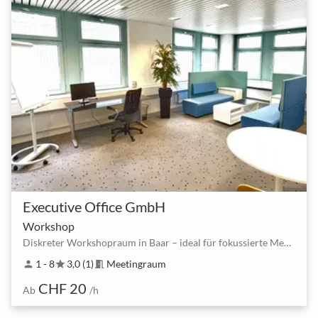
Executive Office GmbH
Workshop
Diskreter Workshopraum in Baar – ideal für fokussierte Meetings bis 8 Personen
1 - 8
3,0 (1)
Meetingraum
person
star
meeting_room
CHF 20
Ab
/h