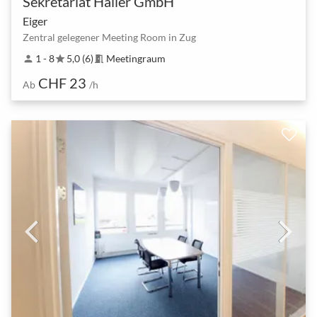
Sekretariat Häller GmbH
Eiger
Zentral gelegener Meeting Room in Zug
1 - 8
5,0 (6)
Meetingraum
person
star
meeting_room
CHF 23
Ab
/h