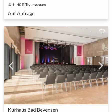
1 - 40
Tagungsraum
person
meeting_room
Auf Anfrage
Kurhaus Bad Bevensen