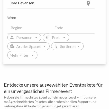
location_on
Wann
arrow_drop_down
arrow_drop_down
person
euro
Personen
Preis
arrow_drop_down
arrow_drop_down
apartment
swap_vert
Art des Spaces
Sortieren
arrow_drop_down
Mehr Filter
Entdecke unsere ausgewählten Eventpakete für
ein unvergessliches Firmenevent
Heben Sie Ihr nächstes Event auf ein neues Level – mit unseren
maßgeschneiderten Paketen, die professionellen Support und
reibungslose Abläufe für jedes Budget garantieren.