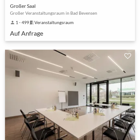
Großer Saal
Großer Veranstaltungsraum in Bad Bevensen
1 - 499
Veranstaltungsraum
person
meeting_room
Auf Anfrage