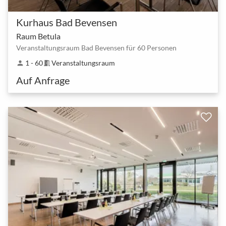
Kurhaus Bad Bevensen
Raum Betula
Veranstaltungsraum Bad Bevensen für 60 Personen
1 - 60
Veranstaltungsraum
person
meeting_room
Auf Anfrage