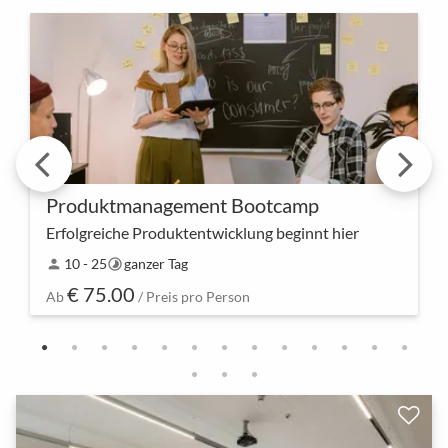
Produktmanagement Bootcamp
Erfolgreiche Produktentwicklung beginnt hier
Tretet ein in die Welt der Produktinnovation –
10 - 25
ganzer Tag
person
timelapse
unser Bootcamp bietet nicht nur Wissen, sondern
€ 75.00
auch praktische Werkzeuge, um eure
Ab
/ Preis pro Person
Produktmanagement-F…