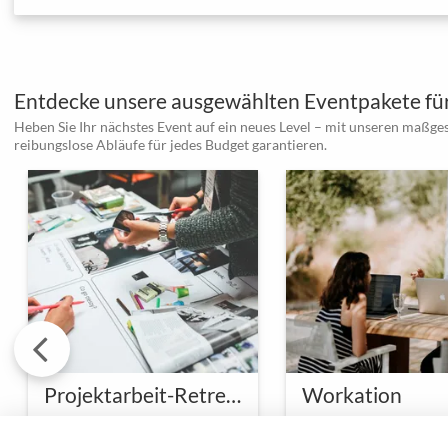
Entdecke unsere ausgewählten Eventpakete für
Heben Sie Ihr nächstes Event auf ein neues Level – mit unseren maßge
reibungslose Abläufe für jedes Budget garantieren.
Projektarbeit-Retreat in der Kreativwerkstatt
Workation
Taucht ein in kreative Tiefen bei einem Retreat
In einer Umgebung, die
Verbindet Arbeit und