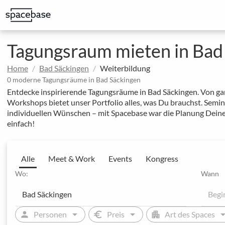
Erstklassige Spaces für externe Meetings mit Kund:innen
Spaces mit exklusiven Rabatten auf regelmäßige Buchungen
Ausgewählte Locations von unseren MICE-Expert:inn
Tagungsraum mieten in Bad
Home
Bad Säckingen
Weiterbildung
0 moderne Tagungsräume in Bad Säckingen
Entdecke inspirierende Tagungsräume in Bad Säckingen. Von gan
Workshops bietet unser Portfolio alles, was Du brauchst. Sem
individuellen Wünschen – mit Spacebase war die Planung Deine
einfach!
Alle
Meet & Work
Events
Kongress
Wo:
Wann
arrow_drop_down
arrow_drop_down
arrow_drop
person
euro
apartment
Personen
Preis
Art des Spaces