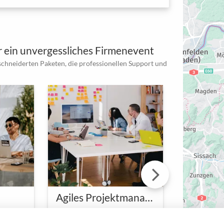
 ein unvergessliches Firmenevent
schneiderten Paketen, die professionellen Support und
Agiles Projektmanagement Seminar
Arbeiten, inspirieren, wieder aufladen
Innovatives Lernen für dynamische Teams
ure Reise des
Erlebt Lead