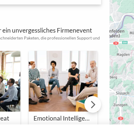
 ein unvergessliches Firmenevent
schneiderten Paketen, die professionellen Support und
reat
Emotional Intelligence-Training
Meditat
Gemeinsam wachsen und erfolgreich führen
Emotionale Intelligenz: Training für Exzellenz
– unser
Taucht ein in die Welt der
Inmitten d