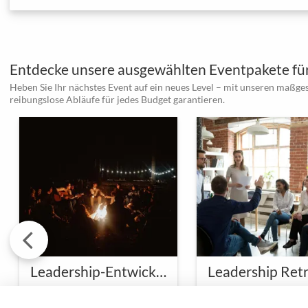
Entdecke unsere ausgewählten Eventpakete für
Heben Sie Ihr nächstes Event auf ein neues Level – mit unseren maßge
reibungslose Abläufe für jedes Budget garantieren.
Leadership-Entwicklung im Outdoor-Camp
Leadership Ret
Leadership-Entwicklung im Outdoor-Camp
Erlebt Leadership auf eine
Führung neu erleben 