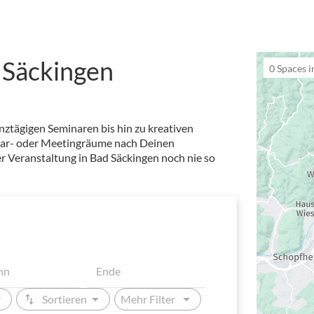
 Säckingen
0
Spaces i
ztägigen Seminaren bis hin zu kreativen
inar- oder Meetingräume nach Deinen
r Veranstaltung in Bad Säckingen noch nie so
_down
arrow_drop_down
arrow_drop_down
swap_vert
Sortieren
Mehr Filter