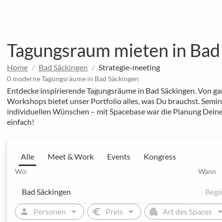
Tagungsraum mieten in Bad
Home
Bad Säckingen
Strategie-meeting
0 moderne Tagungsräume in Bad Säckingen
Entdecke inspirierende Tagungsräume in Bad Säckingen. Von gan
Workshops bietet unser Portfolio alles, was Du brauchst. Sem
individuellen Wünschen – mit Spacebase war die Planung Deine
einfach!
Alle
Meet & Work
Events
Kongress
Wo:
Wann
arrow_drop_down
arrow_drop_down
arrow_drop
person
euro
apartment
Personen
Preis
Art des Spaces