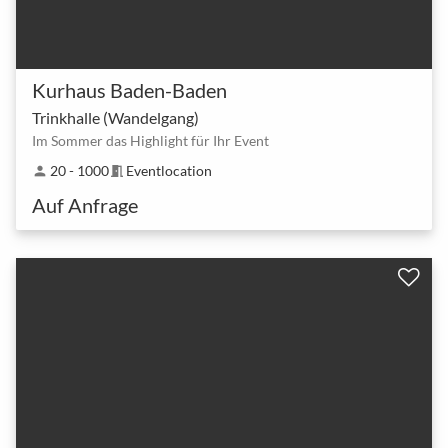
Kurhaus Baden-Baden
Trinkhalle (Wandelgang)
Im Sommer das Highlight für Ihr Event
20 - 1000
Eventlocation
person
meeting_room
Auf Anfrage