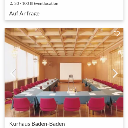
20 - 100
Eventlocation
person
meeting_room
Auf Anfrage
Kurhaus Baden-Baden