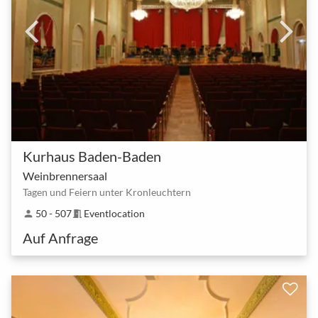
Kurhaus Baden-Baden
Weinbrennersaal
Tagen und Feiern unter Kronleuchtern
50 - 507
Eventlocation
person
meeting_room
Auf Anfrage