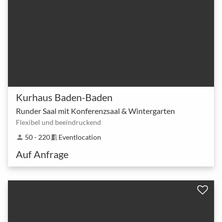
Kurhaus Baden-Baden
Runder Saal mit Konferenzsaal & Wintergarten
Flexibel und beeindruckend
50 - 220
Eventlocation
person
meeting_room
Auf Anfrage