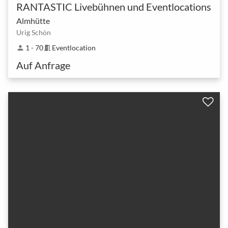
RANTASTIC Livebühnen und Eventlocations
Almhütte
Urig Schön
1 - 70
Eventlocation
person
meeting_room
Auf Anfrage