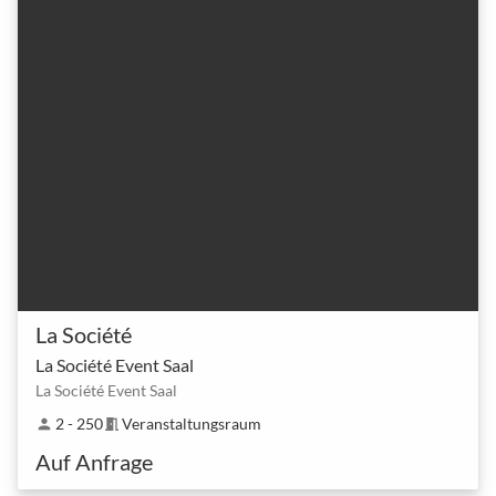
La Société
La Société Event Saal
La Société Event Saal
2 - 250
Veranstaltungsraum
person
meeting_room
Auf Anfrage