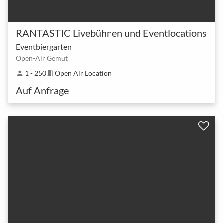
RANTASTIC Livebühnen und Eventlocations
Eventbiergarten
Open-Air Gemüt
1 - 250
Open Air Location
person
meeting_room
Auf Anfrage