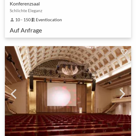
Konferenzsaal
Schlichte Eleganz
10 - 150
Eventlocation
person
meeting_room
Auf Anfrage