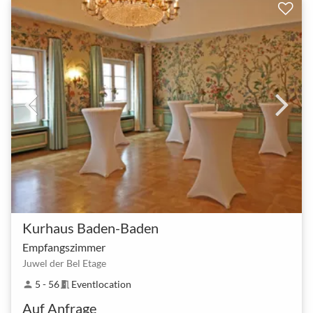
Kurhaus Baden-Baden
Empfangszimmer
Juwel der Bel Etage
5 - 56
Eventlocation
person
meeting_room
Auf Anfrage