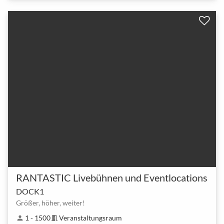
RANTASTIC Livebühnen und Eventlocations
DOCK1
Größer, höher, weiter!
1 - 1500
Veranstaltungsraum
person
meeting_room