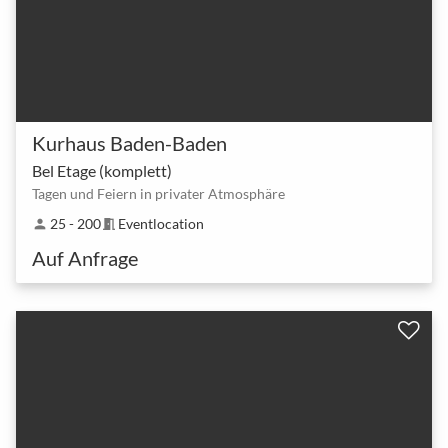
Kurhaus Baden-Baden
Bel Etage (komplett)
Tagen und Feiern in privater Atmosphäre
25 - 200
Eventlocation
person
meeting_room
Auf Anfrage