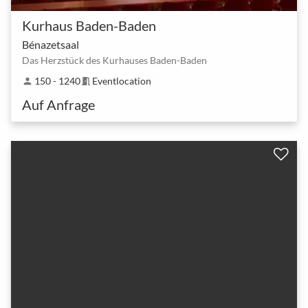
Kurhaus Baden-Baden
Bénazetsaal
Das Herzstück des Kurhauses Baden-Baden
150 - 1240
Eventlocation
person
meeting_room
Auf Anfrage