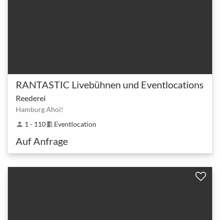
RANTASTIC Livebühnen und Eventlocations
Reederei
Hamburg Ahoi!
1 - 110
Eventlocation
person
meeting_room
Auf Anfrage