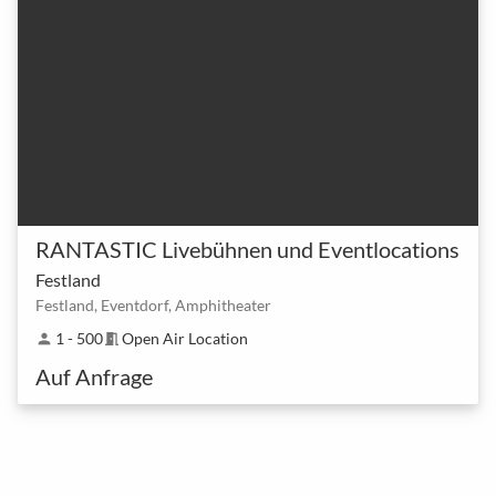
RANTASTIC Livebühnen und Eventlocations
Festland
Festland, Eventdorf, Amphitheater
1 - 500
Open Air Location
person
meeting_room
Auf Anfrage