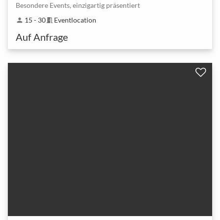
Besondere Events, einzigartig präsentiert
15 - 30
Eventlocation
person
meeting_room
Auf Anfrage