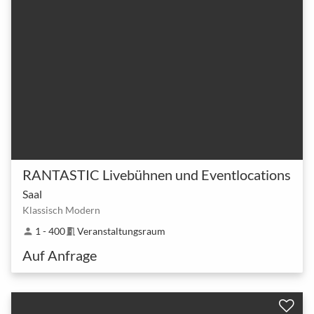
RANTASTIC Livebühnen und Eventlocations
Saal
Klassisch Modern
1 - 400
Veranstaltungsraum
person
meeting_room
Auf Anfrage