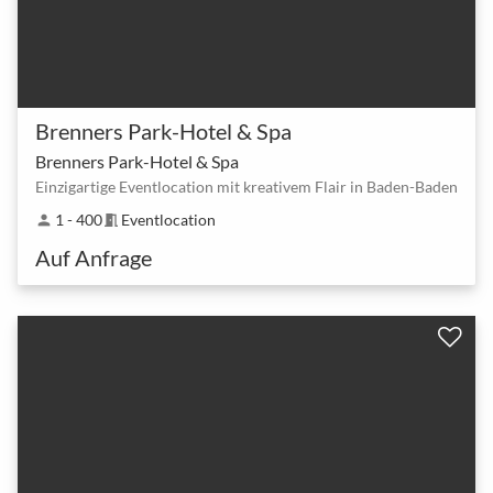
Brenners Park-Hotel & Spa
Brenners Park-Hotel & Spa
Einzigartige Eventlocation mit kreativem Flair in Baden-Baden
1 - 400
Eventlocation
person
meeting_room
Auf Anfrage