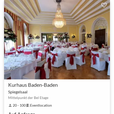
Kurhaus Baden-Baden
Spiegelsaal
Mittelpunkt der Bel Etage
20 - 100
Eventlocation
person
meeting_room
Auf Anfrage