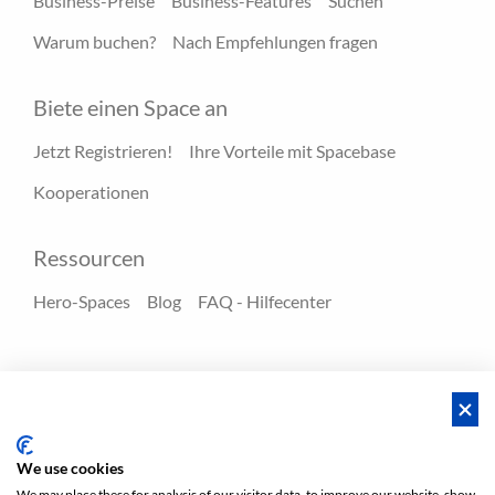
Business-Preise
Business-Features
Suchen
Warum buchen?
Nach Empfehlungen fragen
Biete einen Space an
Jetzt Registrieren!
Ihre Vorteile mit Spacebase
Kooperationen
Ressourcen
Hero-Spaces
Blog
FAQ - Hilfecenter
AGBs
Privatsphäre
AGBs/ Impressum
Sitemap
EN
DE
NL
We use cookies
We may place these for analysis of our visitor data, to improve our website, show