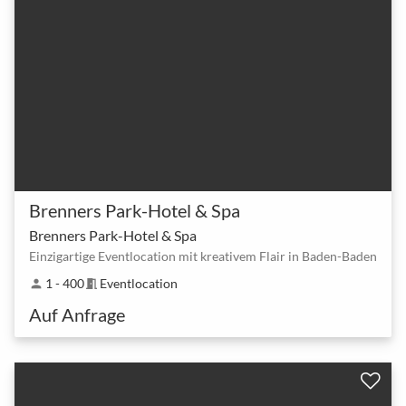
Brenners Park-Hotel & Spa
Brenners Park-Hotel & Spa
Einzigartige Eventlocation mit kreativem Flair in Baden-Baden
1 - 400
Eventlocation
person
meeting_room
Auf Anfrage