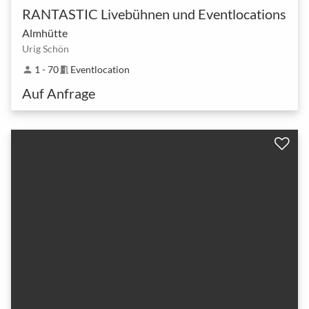
RANTASTIC Livebühnen und Eventlocations
Almhütte
Urig Schön
1 - 70
Eventlocation
person
meeting_room
Auf Anfrage