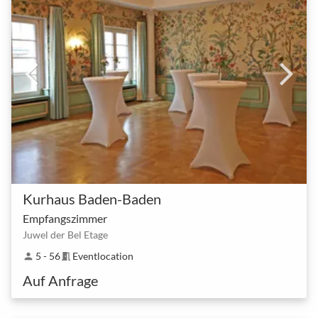
Kurhaus Baden-Baden
Empfangszimmer
Juwel der Bel Etage
5 - 56
Eventlocation
person
meeting_room
Auf Anfrage