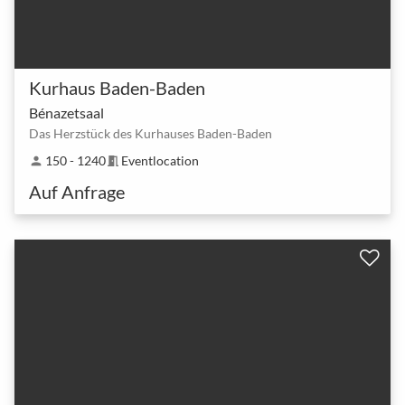
Kurhaus Baden-Baden
Bénazetsaal
Das Herzstück des Kurhauses Baden-Baden
150 - 1240
Eventlocation
person
meeting_room
Auf Anfrage