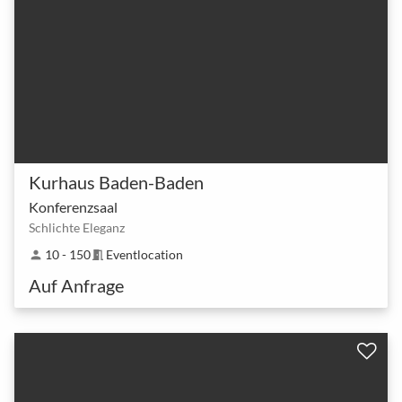
Kurhaus Baden-Baden
Konferenzsaal
Schlichte Eleganz
10 - 150
Eventlocation
person
meeting_room
Auf Anfrage