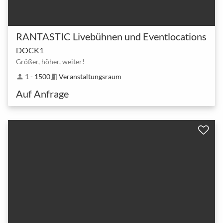
RANTASTIC Livebühnen und Eventlocations
DOCK1
Größer, höher, weiter!
1 - 1500
Veranstaltungsraum
person
meeting_room
Auf Anfrage