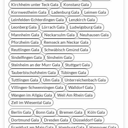
Kirchheim unter Teck Gala
Konstanz Gala
Kornwestheim Gala
Ladenburg Gala
Leimen Gala
Leinfelden-Echterdingen Gala
Lenzkirch Gala
Leonberg Gala
Lörrach Gala
Ludwigsburg Gala
Mannheim Gala
Neckarsulm Gala
Neuhausen Gala
Pforzheim Gala
Remseck am Neckar Gala
Reutlingen Gala
Schwäbisch Gmünd Gala
Sindelfingen Gala
Sinsheim Gala
Steinheim an der Murr Gala
Stuttgart Gala
Tauberbischofsheim Gala
Tübingen Gala
Tuttlingen Gala
Ulm Gala
Unterreichenbach Gala
Villingen-Schwenningen Gala
Walldorf Gala
Wangen im Allgäu Gala
Weil Am Rhein Gala
Zell im Wiesental Gala
Berlin Gala
Bonn Gala
Bremen Gala
Köln Gala
Dortmund Gala
Dresden Gala
Düsseldorf Gala
Frankfurt am Main Gala
Hamburg Gala
Hannover Gala