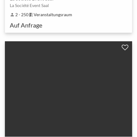
La Société Event Saal
2 - 250
Veranstaltungsraum
person
meeting_room
Auf Anfrage