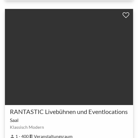
RANTASTIC Livebühnen und Eventlocations
Saal
Klassisch Modern
1 - 400
Veranstaltungsraum
person
meeting_room