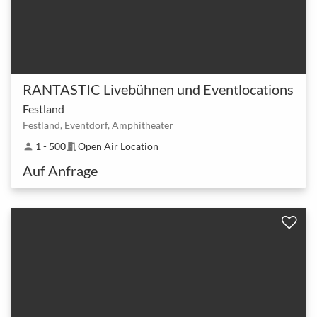
RANTASTIC Livebühnen und Eventlocations
Festland
Festland, Eventdorf, Amphitheater
1 - 500
Open Air Location
person
meeting_room
Auf Anfrage