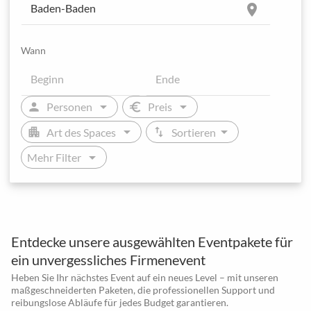
location_on
Wann
arrow_drop_down
arrow_drop_down
person
euro
Personen
Preis
arrow_drop_down
arrow_drop_down
apartment
swap_vert
Art des Spaces
Sortieren
arrow_drop_down
Mehr Filter
Entdecke unsere ausgewählten Eventpakete für
ein unvergessliches Firmenevent
Heben Sie Ihr nächstes Event auf ein neues Level – mit unseren
maßgeschneiderten Paketen, die professionellen Support und
reibungslose Abläufe für jedes Budget garantieren.