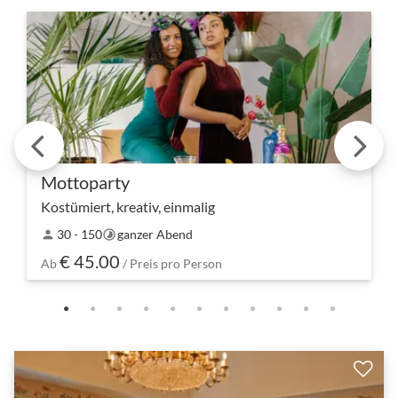
Mottoparty
Kostümiert, kreativ, einmalig
Lasst uns gemeinsam in eine andere Welt
30 - 150
ganzer Abend
person
timelapse
eintauchen! Unsere Mottoparty ist der perfekte
€ 45.00
Anlass, um sich kreativ zu entfalten, in neue Rollen
Ab
/ Preis pro Person
zu schlüp…