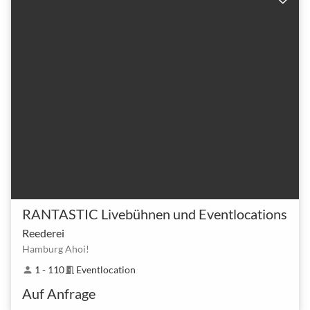
RANTASTIC Livebühnen und Eventlocations
Reederei
Hamburg Ahoi!
1 - 110
Eventlocation
person
meeting_room
Auf Anfrage