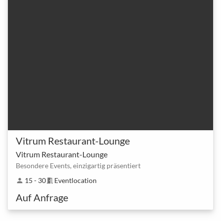
Vitrum Restaurant-Lounge
Vitrum Restaurant-Lounge
Besondere Events, einzigartig präsentiert
15 - 30
Eventlocation
person
meeting_room
Auf Anfrage