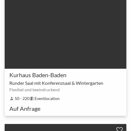
Kurhaus Baden-Baden
Runder Saal mit Konferenzsaal & Wintergarten
Flexibel und beeindruckend
50 - 220
Eventlocation
person
meeting_room
Auf Anfrage