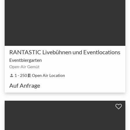
RANTASTIC Livebühnen und Eventlocations
Eventbiergarten
Open-Air Gemüt
1 - 250
Open Air Location
person
meeting_room
Auf Anfrage