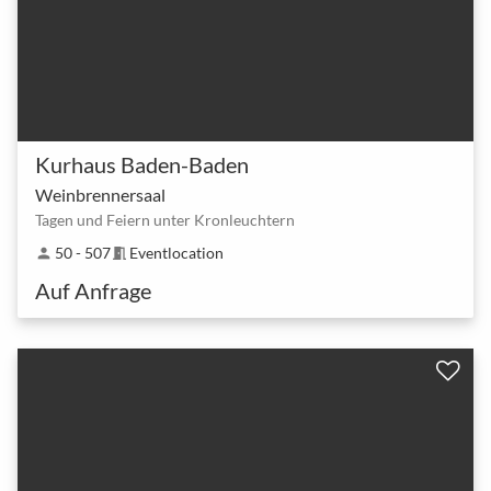
Kurhaus Baden-Baden
Weinbrennersaal
Tagen und Feiern unter Kronleuchtern
50 - 507
Eventlocation
person
meeting_room
Auf Anfrage