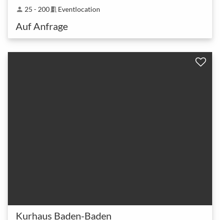
25 - 200
Eventlocation
person
meeting_room
Auf Anfrage
Kurhaus Baden-Baden