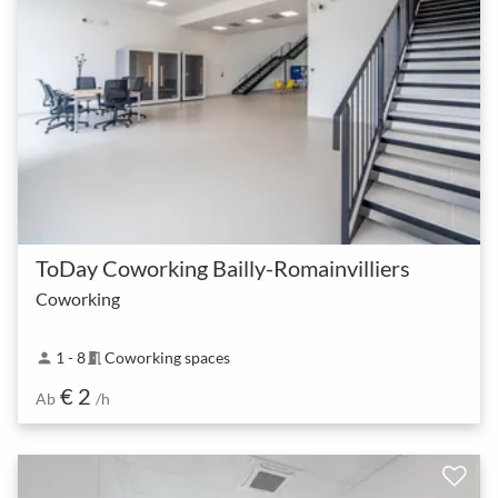
ToDay Coworking Bailly-Romainvilliers
Coworking
1 - 8
Coworking spaces
person
meeting_room
€ 2
Ab
/h