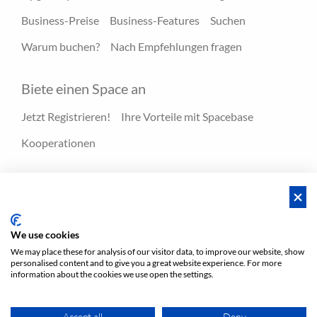
Business-Preise
Business-Features
Suchen
Warum buchen?
Nach Empfehlungen fragen
Biete einen Space an
Jetzt Registrieren!
Ihre Vorteile mit Spacebase
Kooperationen
Ressourcen
Hero-Spaces
Blog
FAQ - Hilfecenter
We use cookies
We may place these for analysis of our visitor data, to improve our website, show
personalised content and to give you a great website experience. For more
AGBs
Privatsphäre
AGBs/ Impressum
Sitemap
information about the cookies we use open the settings.
EN
DE
NL
Accept all
Deny