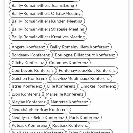
Bailly-Romainvilliers Teamsitzung
Bailly-Romainvilliers Offsite-Meeting
Bailly-Romainvilliers Kunden-Meeting
Bailly-Romainvilliers Strategie-Meeting
Bailly-Romainvilliers Kreatives Meeting
Angers Konferenz
Bailly-Romainvilliers Konferenz
Bordeaux Konferenz
Boulogne-Billancourt Konferenz
Clichy Konferenz
Colombes Konferenz
Courbevoie Konferenz
Fontenay-sous-Bois Konferenz
Guichen Konferenz
Issy-les-Moulineaux Konferenz
Istres Konferenz
Lille Konferenz
Limoges Konferenz
Lyon Konferenz
Marseille Konferenz
Meylan Konferenz
Nanterre Konferenz
Neufchâtel-en-Bray Konferenz
Neuilly-sur-Seine Konferenz
Paris Konferenz
Puteaux Konferenz
Roubaix Konferenz
Rueil-Malmaison Konferenz
Saint-Denis Konferenz