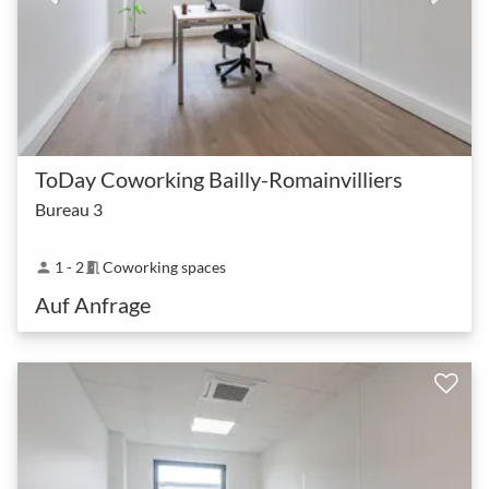
ToDay Coworking Bailly-Romainvilliers
Bureau 3
1 - 2
Coworking spaces
person
meeting_room
Auf Anfrage