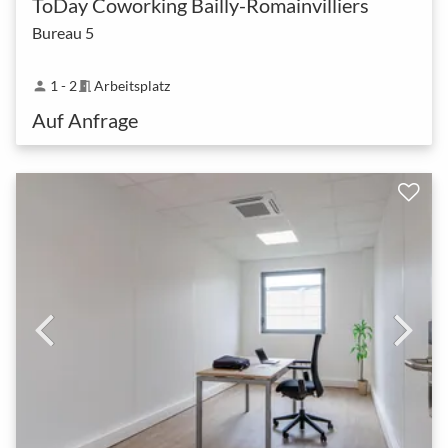
ToDay Coworking Bailly-Romainvilliers
Bureau 5
1 - 2
Arbeitsplatz
person
meeting_room
Auf Anfrage