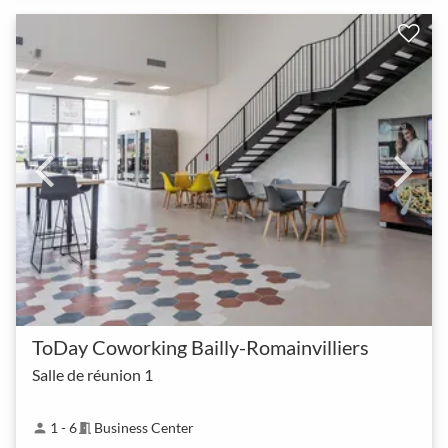
ToDay Coworking Bailly-Romainvilliers
Salle de réunion 1
1 - 6
Business Center
person
meeting_room