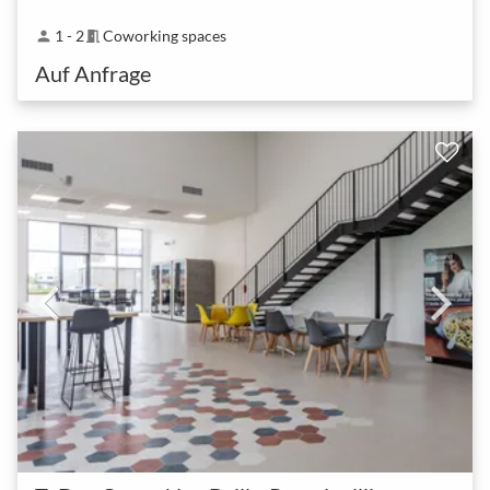
1 - 2
Coworking spaces
person
meeting_room
Auf Anfrage