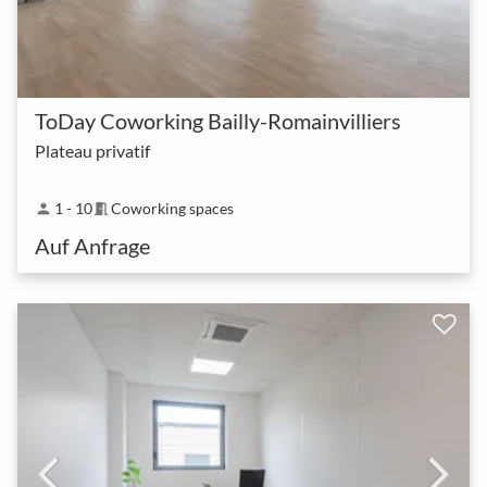
ToDay Coworking Bailly-Romainvilliers
Plateau privatif
1 - 10
Coworking spaces
person
meeting_room
Auf Anfrage