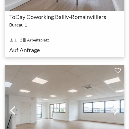
ToDay Coworking Bailly-Romainvilliers
Bureau 1
1 - 2
Arbeitsplatz
person
meeting_room
Auf Anfrage