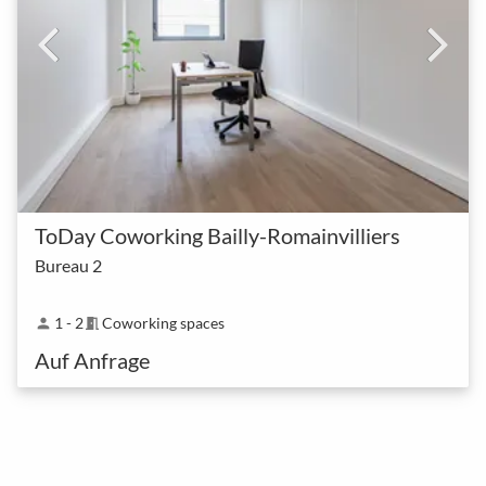
ToDay Coworking Bailly-Romainvilliers
Bureau 2
1 - 2
Coworking spaces
person
meeting_room
Auf Anfrage