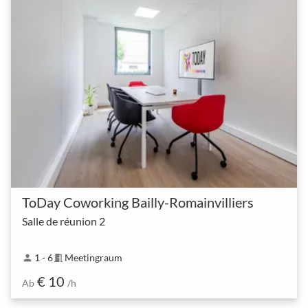
ToDay Coworking Bailly-Romainvilliers
Salle de réunion 2
1 - 6
Meetingraum
person
meeting_room
€ 10
Ab
/h