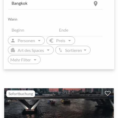
location_on
Wann
arrow_drop_down
arrow_drop_down
person
euro
Personen
Preis
arrow_drop_down
arrow_drop_down
apartment
swap_vert
Art des Spaces
Sortieren
arrow_drop_down
Mehr Filter
Sofortbuchung