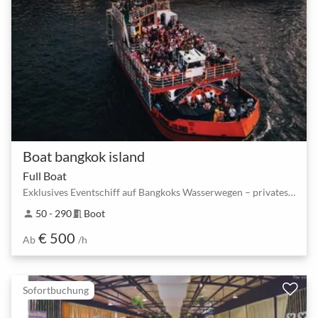
Boat bangkok island
Full Boat
Exklusives Eventschiff auf Bangkoks Wasserwegen – privates Boot für 50–290 Gäste
50 - 290
Boot
person
meeting_room
€ 500
Ab
/h
Sofortbuchung