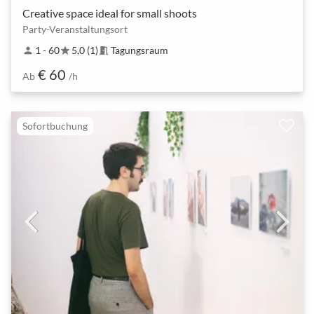
Creative space ideal for small shoots
Party-Veranstaltungsort
1 - 60
5,0 (1)
Tagungsraum
person
star
meeting_room
€ 60
Ab
/h
Sofortbuchung