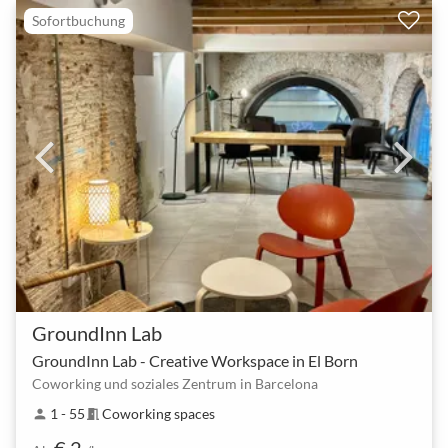
Sofortbuchung
GroundInn Lab
GroundInn Lab - Creative Workspace in El Born
Coworking und soziales Zentrum in Barcelona
1 - 55
Coworking spaces
person
meeting_room
€ 2