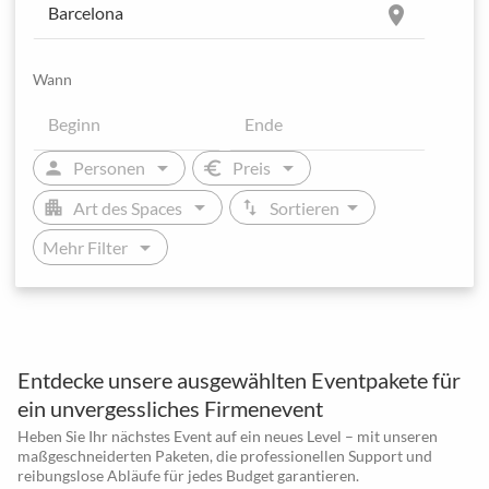
location_on
Wann
arrow_drop_down
arrow_drop_down
person
euro
Personen
Preis
arrow_drop_down
arrow_drop_down
apartment
swap_vert
Art des Spaces
Sortieren
arrow_drop_down
Mehr Filter
Entdecke unsere ausgewählten Eventpakete für
ein unvergessliches Firmenevent
Heben Sie Ihr nächstes Event auf ein neues Level – mit unseren
maßgeschneiderten Paketen, die professionellen Support und
reibungslose Abläufe für jedes Budget garantieren.