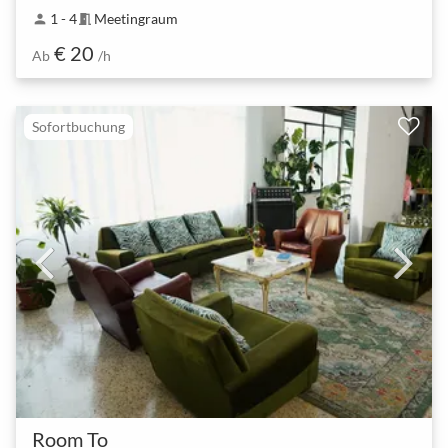
1 - 4
Meetingraum
person
meeting_room
€ 20
Ab
/h
Sofortbuchung
Room To