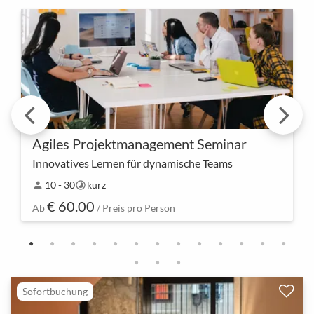
Agiles Projektmanagement Seminar
Innovatives Lernen für dynamische Teams
ure Reise des Wissenserwerbs beginnt hier – erlebt
10 - 30
kurz
person
timelapse
gemeinsam die nächste Ebene des agilen
€ 60.00
Projektmanagements. Entdeckt innovative
Ab
/ Preis pro Person
Methoden und bewähr…
Sofortbuchung