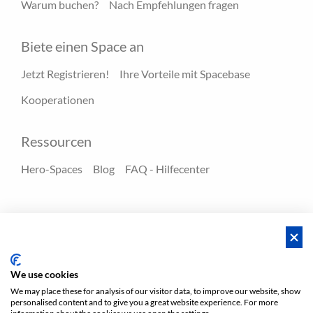
Warum buchen?
Nach Empfehlungen fragen
Biete einen Space an
Jetzt Registrieren!
Ihre Vorteile mit Spacebase
Kooperationen
Ressourcen
Hero-Spaces
Blog
FAQ - Hilfecenter
AGBs
Privatsphäre
AGBs/ Impressum
Sitemap
EN
DE
NL
We use cookies
We may place these for analysis of our visitor data, to improve our website, show
personalised content and to give you a great website experience. For more