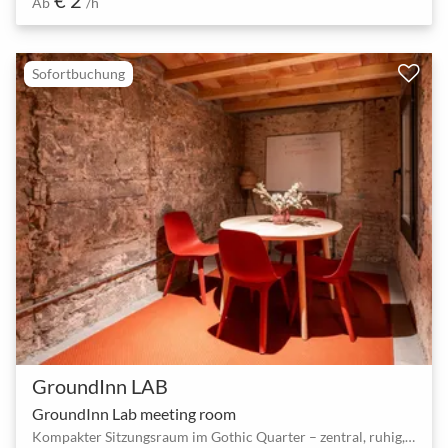
Ab
/h
Sofortbuchung
GroundInn LAB
GroundInn Lab meeting room
Kompakter Sitzungsraum im Gothic Quarter – zentral, ruhig, sofort buchbar