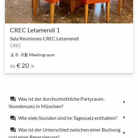
CREC Letamendi 1
Sala Reuniones CREC Letamendi
CREC
8 - 8
Meetingraum
person
meeting_room
€ 20
Ab
/h
Was ist der durchschnittliche Partyraum-
forum
Stundensatz in München?
Wie viele Stunden sind im Tagessatz enthalten?
forum
Was ist der Unterschied zwischen einer Buchung
forum
und einer Reservierung?