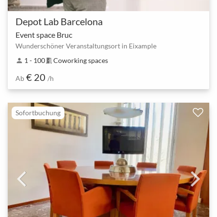
Depot Lab Barcelona
Event space Bruc
Wunderschöner Veranstaltungsort in Eixample
1 - 100
Coworking spaces
person
meeting_room
€ 20
Ab
/h
Sofortbuchung