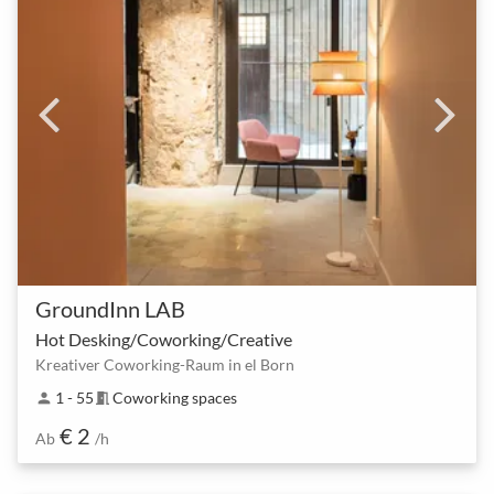
GroundInn LAB
Hot Desking/Coworking/Creative
Kreativer Coworking-Raum in el Born
1 - 55
Coworking spaces
person
meeting_room
€ 2
Ab
/h