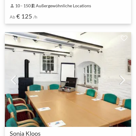
10 - 150
Außergewöhnliche Locations
person
meeting_room
€ 125
Ab
/h
Sonja Kloos