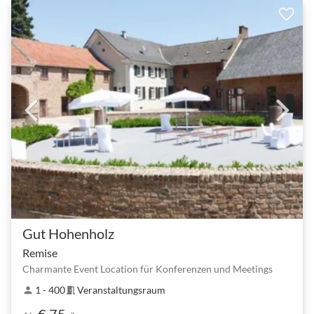
Gut Hohenholz
Remise
Charmante Event Location für Konferenzen und Meetings
1 - 400
Veranstaltungsraum
person
meeting_room
€ 75