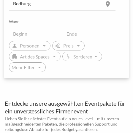
location_on
Wann
arrow_drop_down
arrow_drop_down
person
euro
Personen
Preis
arrow_drop_down
arrow_drop_down
apartment
swap_vert
Art des Spaces
Sortieren
arrow_drop_down
Mehr Filter
Entdecke unsere ausgewählten Eventpakete für
ein unvergessliches Firmenevent
Heben Sie Ihr nächstes Event auf ein neues Level – mit unseren
maßgeschneiderten Paketen, die professionellen Support und
reibungslose Abläufe für jedes Budget garantieren.