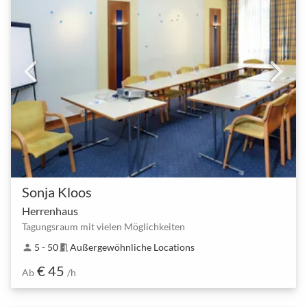
Sonja Kloos
Herrenhaus
Tagungsraum mit vielen Möglichkeiten
5 - 50
Außergewöhnliche Locations
person
meeting_room
€ 45
Ab
/h