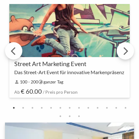
Street Art Marketing Event
Das Street-Art Event für innovative Markenpräsenz
Eure Marke wird zur Leinwand – unser Street Art
100 - 200
ganzer Tag
person
timelapse
Event vereint urbane Kunst mit kreativem
€ 60.00
Marketing und schafft eine einzigartige Möglichkeit,
Ab
/ Preis pro Person
eure Bo…