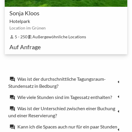
Sonja Kloos
Hotelpark
Location im Grünen
5 - 250
Außergewöhnliche Locations
person
meeting_room
Auf Anfrage
Was ist der durchschnittliche Tagungsraum-
forum
Stundensatz in Bedburg?
Wie viele Stunden sind im Tagessatz enthalten?
forum
Was ist der Unterschied zwischen einer Buchung
forum
und einer Reservierung?
Kann ich die Spaces auch nur für ein paar Stunden
forum