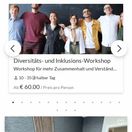
Diversitäts- und Inklusions-Workshop
Workshop für mehr Zusammenhalt und Verständnis
In einem Raum der Offenheit und Akzeptanz laden
10 - 35
halber Tag
person
timelapse
wir euch zu unserem Diversitäts- und Inklusions-
€ 60.00
Workshop ein, um die Stärke der Vielfalt in eurem
Ab
/ Preis pro Person
Tea…