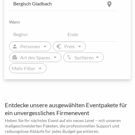
location_on
Wann
arrow_drop_down
arrow_drop_down
person
euro
Personen
Preis
arrow_drop_down
arrow_drop_down
apartment
swap_vert
Art des Spaces
Sortieren
arrow_drop_down
Mehr Filter
Entdecke unsere ausgewählten Eventpakete für
ein unvergessliches Firmenevent
Heben Sie Ihr nächstes Event auf ein neues Level – mit unseren
maßgeschneiderten Paketen, die professionellen Support und
reibungslose Abläufe für jedes Budget garantieren.