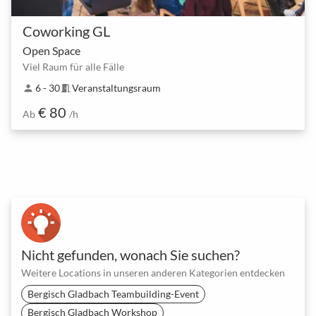
Coworking GL
Open Space
Viel Raum für alle Fälle
6 - 30
Veranstaltungsraum
person
meeting_room
€ 80
Ab
/h
Nicht gefunden, wonach Sie suchen?
Weitere Locations in unseren anderen Kategorien entdecken
Bergisch Gladbach Teambuilding-Event
Bergisch Gladbach Workshop