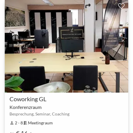
Coworking GL
Konferenzraum
Besprechung, Seminar, Coaching
2 - 8
Meetingraum
person
meeting_room
€ 16