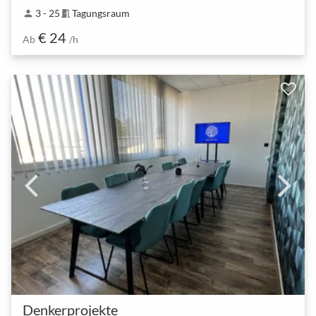
3 - 25
Tagungsraum
person
meeting_room
€ 24
Ab
/h
Denkerprojekte