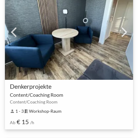
Denkerprojekte
Content/Coaching Room
Content/Coaching Room
1 - 3
Workshop-Raum
person
meeting_room
€ 15
Ab
/h