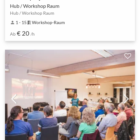
Hub / Workshop Raum
Hub / Workshop Raum
1 - 15
Workshop-Raum
person
meeting_room
€ 20
Ab
/h