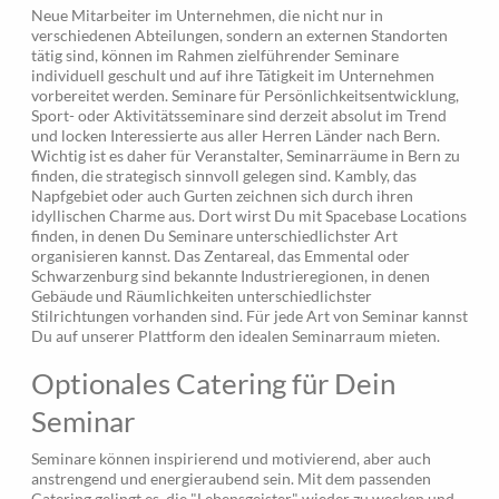
Neue Mitarbeiter im Unternehmen, die nicht nur in
verschiedenen Abteilungen, sondern an externen Standorten
tätig sind, können im Rahmen zielführender Seminare
individuell geschult und auf ihre Tätigkeit im Unternehmen
vorbereitet werden. Seminare für Persönlichkeitsentwicklung,
Sport- oder Aktivitätsseminare sind derzeit absolut im Trend
und locken Interessierte aus aller Herren Länder nach Bern.
Wichtig ist es daher für Veranstalter, Seminarräume in Bern zu
finden, die strategisch sinnvoll gelegen sind. Kambly, das
Napfgebiet oder auch Gurten zeichnen sich durch ihren
idyllischen Charme aus. Dort wirst Du mit Spacebase Locations
finden, in denen Du Seminare unterschiedlichster Art
organisieren kannst. Das Zentareal, das Emmental oder
Schwarzenburg sind bekannte Industrieregionen, in denen
Gebäude und Räumlichkeiten unterschiedlichster
Stilrichtungen vorhanden sind. Für jede Art von Seminar kannst
Du auf unserer Plattform den idealen Seminarraum mieten.
Optionales Catering für Dein
Seminar
Seminare können inspirierend und motivierend, aber auch
anstrengend und energieraubend sein. Mit dem passenden
Catering gelingt es, die "Lebensgeister" wieder zu wecken und