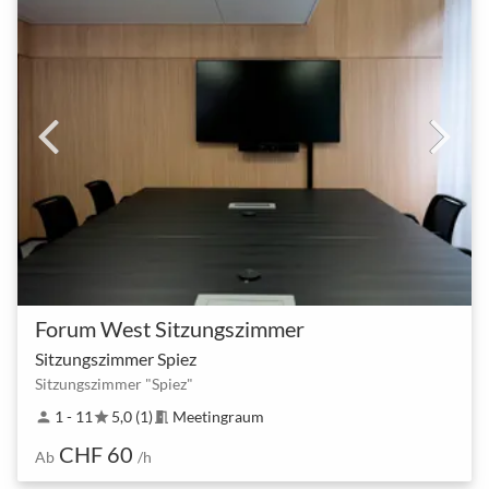
Forum West Sitzungszimmer
Sitzungszimmer Spiez
Sitzungszimmer "Spiez"
1 - 11
5,0 (1)
Meetingraum
person
star
meeting_room
CHF 60
Ab
/h