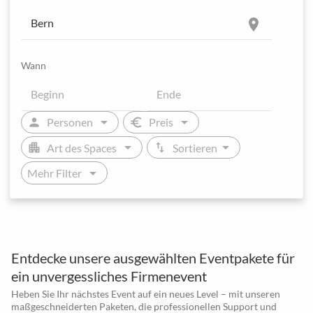
location_on
Wann
arrow_drop_down
arrow_drop_down
person
euro
Personen
Preis
arrow_drop_down
arrow_drop_down
apartment
swap_vert
Art des Spaces
Sortieren
arrow_drop_down
Mehr Filter
Entdecke unsere ausgewählten Eventpakete für
ein unvergessliches Firmenevent
Heben Sie Ihr nächstes Event auf ein neues Level – mit unseren
maßgeschneiderten Paketen, die professionellen Support und