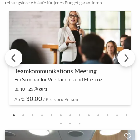
reibungslose Abläufe für jedes Budget garantieren.
Teamkommunikations Meeting
Ein Seminar für Verständnis und Effizienz
Kommunikation ist der Schlüssel zum Erfolg. Unser
10 - 25
kurz
person
timelapse
Teamkommunikations Meeting lädt euch ein, eure
€ 30.00
Kommunikationsfähigkeiten zu verbessern und den
Ab
/ Preis pro Person
Zusa…