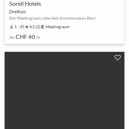
Sorell Hotels
Dreifuss
Der Meetingraum nahe dem Kunstmuseum Bern
1 - 25
4,5 (2)
Meetingraum
person
star
meeting_room
CHF 40
Ab
/h