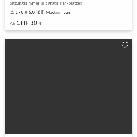
Sitzungszimmer mit gratis Parkplätzen
1 - 8
5,0 (4)
Meetingraum
person
star
meeting_room
CHF 30
Ab
/h