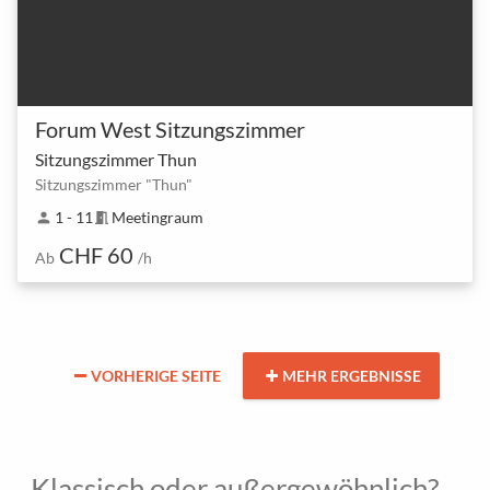
Forum West Sitzungszimmer
Sitzungszimmer Thun
Sitzungszimmer "Thun"
1 - 11
Meetingraum
person
meeting_room
CHF 60
Ab
/h
VORHERIGE SEITE
MEHR ERGEBNISSE
Klassisch oder außergewöhnlich?