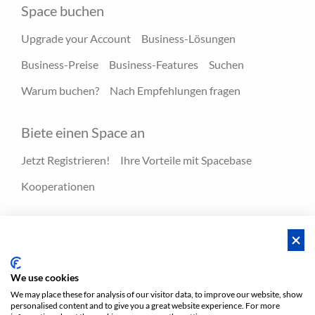
Space buchen
Upgrade your Account
Business-Lösungen
Business-Preise
Business-Features
Suchen
Warum buchen?
Nach Empfehlungen fragen
Biete einen Space an
Jetzt Registrieren!
Ihre Vorteile mit Spacebase
Kooperationen
Ressourcen
Hero-Spaces
Blog
FAQ - Hilfecenter
We use cookies
We may place these for analysis of our visitor data, to improve our website, show
personalised content and to give you a great website experience. For more
AGBs
Privatsphäre
AGBs/ Impressum
Sitemap