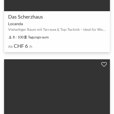
Das Scherzhaus
Locanda
Vielseitiger Raum mit Terrasse & Top‑Technik – ideal für Workshops und Events
8 - 100
Tagungsraum
person
meeting_room
CHF 6
Ab
/h