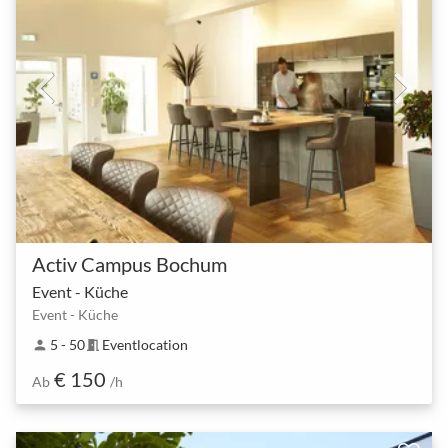
Activ Campus Bochum
Event - Küche
Event - Küche
5 - 50
Eventlocation
person
meeting_room
€ 150
Ab
/h