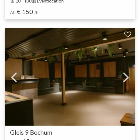
10 - 100
Eventlocation
person
meeting_room
€ 150
Ab
/h
Gleis 9 Bochum