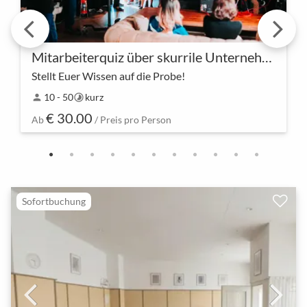
Mitarbeiterquiz über skurrile Unternehmensfakten
Stellt Euer Wissen auf die Probe!
Seid bereit für eine unterhaltsame
10 - 50
kurz
person
timelapse
Herausforderung! Unser Mitarbeiterquiz über
€ 30.00
skurrile Unternehmensfakten ist nicht nur ein Quiz,
Ab
/ Preis pro Person
sondern ein vergnü…
Sofortbuchung