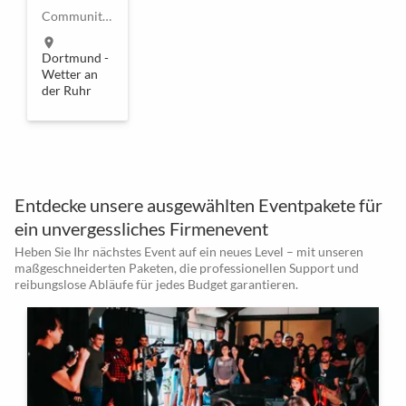
Community, Coworking, Büro, Meetingräume in karibischem Flair
location_on
Dortmund -
Wetter an
der Ruhr
Entdecke unsere ausgewählten Eventpakete für
ein unvergessliches Firmenevent
Heben Sie Ihr nächstes Event auf ein neues Level – mit unseren
maßgeschneiderten Paketen, die professionellen Support und
reibungslose Abläufe für jedes Budget garantieren.