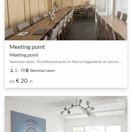
Meeting point
Meeting point
Seminarraum / Konferenzraum in Herne tageweise zu vermieten
1 - 70
Seminarraum
person
meeting_room
€ 20
Ab
/h