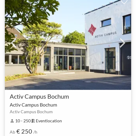
Activ Campus Bochum
Activ Campus Bochum
Activ Campus Bochum
10 - 250
Eventlocation
person
meeting_room
€ 250
Ab
/h