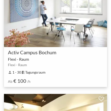
Activ Campus Bochum
Flexi - Raum
Flexi - Raum
1 - 30
Tagungsraum
person
meeting_room
€ 100
Ab
/h