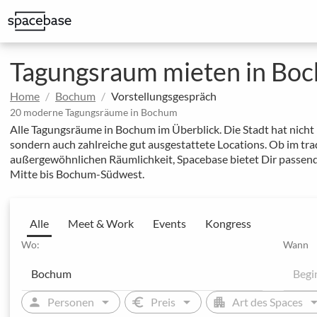
Erstklassige Spaces für externe Meetings mit Kund:innen
Spaces mit exklusiven Rabatten auf regelmäßige Buchungen
Ausgewählte Locations von unseren MICE-Expert:inn
Tagungsraum mieten in Bo
Home
Bochum
Vorstellungsgespräch
20 moderne Tagungsräume in Bochum
Alle Tagungsräume in Bochum im Überblick. Die Stadt hat nich
sondern auch zahlreiche gut ausgestattete Locations. Ob im tra
außergewöhnlichen Räumlichkeit, Spacebase bietet Dir passen
Mitte bis Bochum-Südwest.
Alle
Meet & Work
Events
Kongress
Wo:
Wann
arrow_drop_down
arrow_drop_down
arrow_drop
person
euro
apartment
Personen
Preis
Art des Spaces