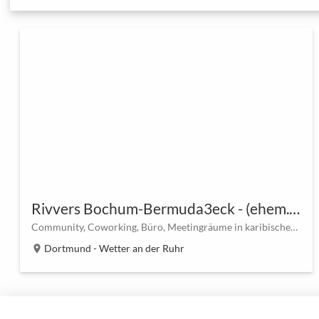
Rivvers Bochum-Bermuda3eck - (ehem. Work Inn)
Community, Coworking, Büro, Meetingräume in karibischem Flair
Dortmund - Wetter an der Ruhr
location_on