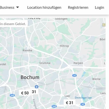
Business
Location hinzufügen
Registrieren
Login
in diesem Gebiet.
€ 31
€ 31
€ 50
€ 31