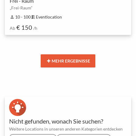
Frei - Raum
„Frei-Raum“
10 - 100
Eventlocation
person
meeting_room
€ 150
Ab
/h
MEHR ERGEBNISSE
Nicht gefunden, wonach Sie suchen?
Weitere Locations in unseren anderen Kategorien entdecken