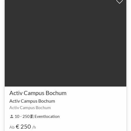
Activ Campus Bochum
Activ Campus Bochum
Activ Campus Bochum
10 - 250
Eventlocation
person
meeting_room
€ 250
Ab
/h