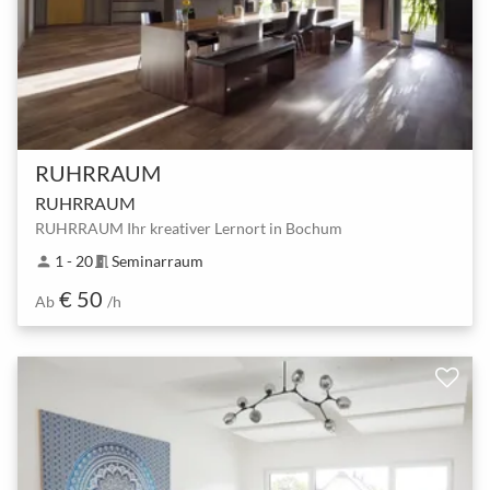
RUHRRAUM
RUHRRAUM
RUHRRAUM Ihr kreativer Lernort in Bochum
1 - 20
Seminarraum
person
meeting_room
€ 50
Ab
/h