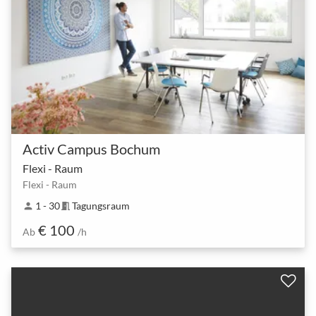
Activ Campus Bochum
Flexi - Raum
Flexi - Raum
1 - 30
Tagungsraum
person
meeting_room
€ 100
Ab
/h