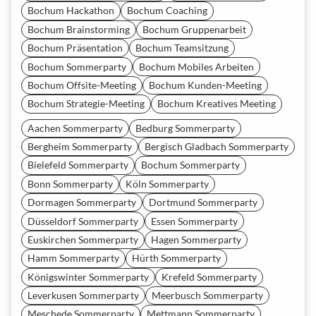
Bochum Hackathon
Bochum Coaching
Bochum Brainstorming
Bochum Gruppenarbeit
Bochum Präsentation
Bochum Teamsitzung
Bochum Sommerparty
Bochum Mobiles Arbeiten
Bochum Offsite-Meeting
Bochum Kunden-Meeting
Bochum Strategie-Meeting
Bochum Kreatives Meeting
Aachen Sommerparty
Bedburg Sommerparty
Bergheim Sommerparty
Bergisch Gladbach Sommerparty
Bielefeld Sommerparty
Bochum Sommerparty
Bonn Sommerparty
Köln Sommerparty
Dormagen Sommerparty
Dortmund Sommerparty
Düsseldorf Sommerparty
Essen Sommerparty
Euskirchen Sommerparty
Hagen Sommerparty
Hamm Sommerparty
Hürth Sommerparty
Königswinter Sommerparty
Krefeld Sommerparty
Leverkusen Sommerparty
Meerbusch Sommerparty
Meschede Sommerparty
Mettmann Sommerparty