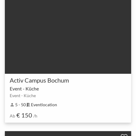
Activ Campus Bochum
Event - Küche
Event - Küche
5 - 50
Eventlocation
person
meeting_room
€ 150
Ab
/h