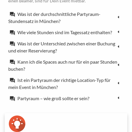
einen Beamer, sind für Dein Event mietbar.
Was ist der durchschnittliche Partyraum-
forum
Stundensatz in München?
Wie viele Stunden sind im Tagessatz enthalten?
forum
Was ist der Unterschied zwischen einer Buchung
forum
und einer Reservierung?
Kann ich die Spaces auch nur für ein paar Stunden
forum
buchen?
Ist ein Partyraum der richtige Location-Typ für
forum
mein Event in München?
Partyraum – wie groß sollte er sein?
forum