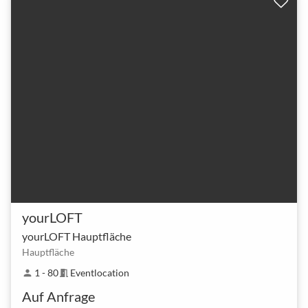
yourLOFT
yourLOFT Hauptfläche
Hauptfläche
1 - 80
Eventlocation
person
meeting_room
Auf Anfrage