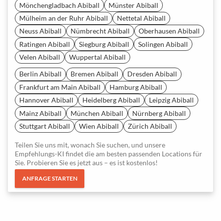
Mönchengladbach Abiball
Münster Abiball
Mülheim an der Ruhr Abiball
Nettetal Abiball
Neuss Abiball
Nümbrecht Abiball
Oberhausen Abiball
Ratingen Abiball
Siegburg Abiball
Solingen Abiball
Velen Abiball
Wuppertal Abiball
Berlin Abiball
Bremen Abiball
Dresden Abiball
Frankfurt am Main Abiball
Hamburg Abiball
Hannover Abiball
Heidelberg Abiball
Leipzig Abiball
Mainz Abiball
München Abiball
Nürnberg Abiball
Stuttgart Abiball
Wien Abiball
Zürich Abiball
Teilen Sie uns mit, wonach Sie suchen, und unsere
Empfehlungs-KI findet die am besten passenden Locations für
Sie. Probieren Sie es jetzt aus – es ist kostenlos!
ANFRAGE STARTEN