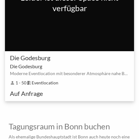
verfügbar
Die Godesburg
Die Godesburg
Moderne Eventlocation mit besonderer Atmosphäre nahe Bonn Bonner Str.
1 - 50
Eventlocation
person
meeting_room
Auf Anfrage
Tagungsraum in Bonn buchen
Als ehemalige Bundeshauptstadt ist Bonn auch heute noch eine