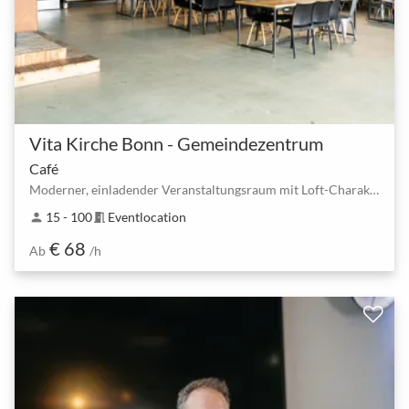
Vita Kirche Bonn - Gemeindezentrum
Café
Moderner, einladender Veranstaltungsraum mit Loft-Charakter
15 - 100
Eventlocation
person
meeting_room
€ 68
Ab
/h