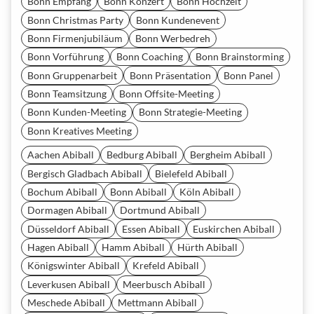
Bonn Empfang
Bonn Konzert
Bonn Hochzeit
Bonn Christmas Party
Bonn Kundenevent
Bonn Firmenjubiläum
Bonn Werbedreh
Bonn Vorführung
Bonn Coaching
Bonn Brainstorming
Bonn Gruppenarbeit
Bonn Präsentation
Bonn Panel
Bonn Teamsitzung
Bonn Offsite-Meeting
Bonn Kunden-Meeting
Bonn Strategie-Meeting
Bonn Kreatives Meeting
Aachen Abiball
Bedburg Abiball
Bergheim Abiball
Bergisch Gladbach Abiball
Bielefeld Abiball
Bochum Abiball
Bonn Abiball
Köln Abiball
Dormagen Abiball
Dortmund Abiball
Düsseldorf Abiball
Essen Abiball
Euskirchen Abiball
Hagen Abiball
Hamm Abiball
Hürth Abiball
Königswinter Abiball
Krefeld Abiball
Leverkusen Abiball
Meerbusch Abiball
Meschede Abiball
Mettmann Abiball