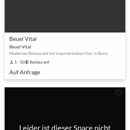
Beuel Vital
Beuel Vital
Modernes Restaurant mit inspirierendem Flair in Bonn
1 - 50
Restaurant
person
meeting_room
Auf Anfrage
Leider ist dieser Space nicht