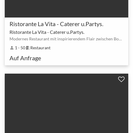
Ristorante La Vita - Caterer u.Partys.
Ristorante La Vita - Caterer u.Partys.
Modernes Restaurant mit inspirierendem Flair zwischen Bonn Quirinusplatz und Bonn Servatiusstr.
1 - 50
Restaurant
person
meeting_room
Auf Anfrage