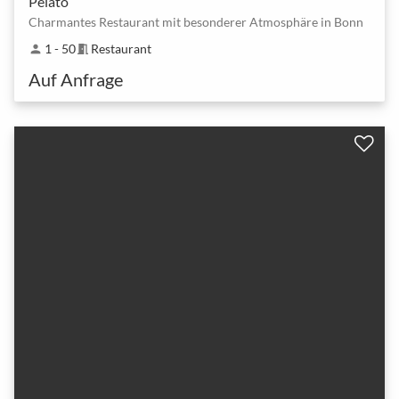
Pelato
Charmantes Restaurant mit besonderer Atmosphäre in Bonn
1 - 50
Restaurant
person
meeting_room
Auf Anfrage