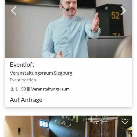
Eventloft
Veranstaltungsraum Siegburg
Eventlocation
1 - 50
Veranstaltungsraum
person
meeting_room
Auf Anfrage