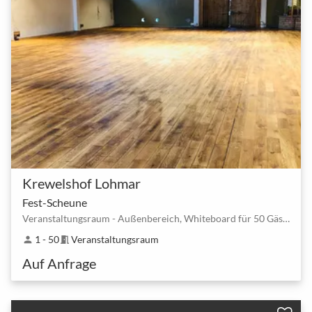
Krewelshof Lohmar
Fest-Scheune
Veranstaltungsraum - Außenbereich, Whiteboard für 50 Gäste
1 - 50
Veranstaltungsraum
person
meeting_room
Auf Anfrage