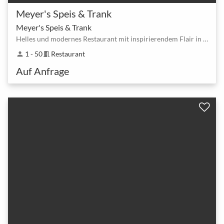
Meyer's Speis & Trank
Meyer's Speis & Trank
Helles und modernes Restaurant mit inspirierendem Flair in Bonn
1 - 50
Restaurant
person
meeting_room
Auf Anfrage