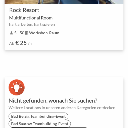
Rock Resort
Multifunctional Room
hart arbeiten, hart spielen
5 - 50
Workshop-Raum
person
meeting_room
€ 25
Ab
/h
Nicht gefunden, wonach Sie suchen?
Weitere Locations in unseren anderen Kategorien entdecken
Bad Belzig Teambuilding-Event
Bad Saarow Teambuilding-Event