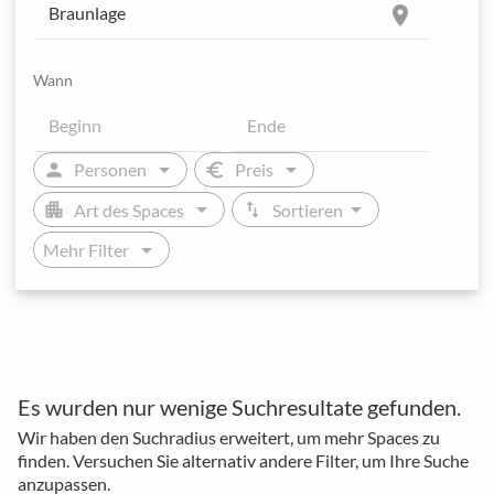
location_on
Wann
arrow_drop_down
arrow_drop_down
person
euro
Personen
Preis
arrow_drop_down
arrow_drop_down
apartment
swap_vert
Art des Spaces
Sortieren
arrow_drop_down
Mehr Filter
Es wurden nur wenige Suchresultate gefunden.
Wir haben den Suchradius erweitert, um mehr Spaces zu
finden. Versuchen Sie alternativ andere Filter, um Ihre Suche
anzupassen.