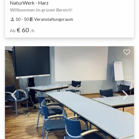
NaturWerk - Harz
Willkommen im grünen Bereich!
10 - 50
Veranstaltungsraum
person
meeting_room
€ 60
Ab
/h