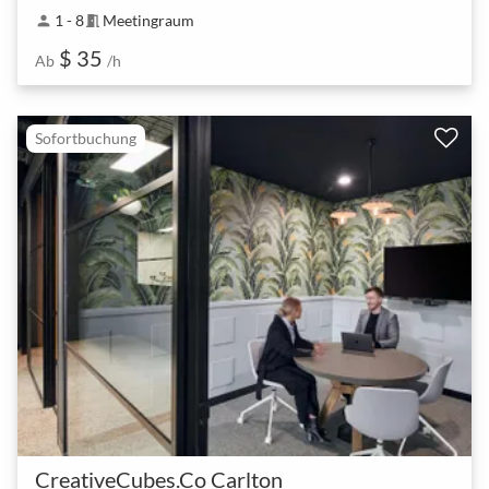
1 - 8
Meetingraum
person
meeting_room
$ 35
Ab
/h
Sofortbuchung
CreativeCubes.Co Carlton