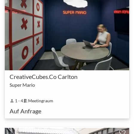
CreativeCubes.Co Carlton
Super Mario
1 - 4
Meetingraum
person
meeting_room
Auf Anfrage