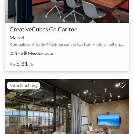
CreativeCubes.Co Carlton
Marvel
Kompakter Kreativ-Meetingraum in Carlton – ruhig, hell und sofort buchbar
1 - 6
Meetingraum
person
meeting_room
$ 31
Ab
/h
Sofortbuchung