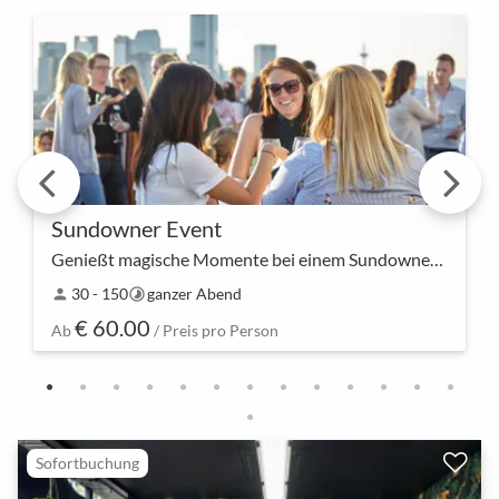
Sundowner Event
Genießt magische Momente bei einem Sundowner Event
Lasst den Tag stilvoll ausklingen! Unser Sundowner
30 - 150
ganzer Abend
person
timelapse
Event bietet euch die perfekte Gelegenheit, in
€ 60.00
entspannter Atmosphäre den Sonnenuntergang zu
Ab
/ Preis pro Person
bewun…
Sofortbuchung