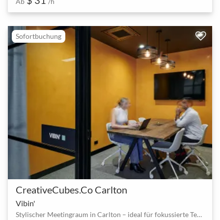
Ab
/h
Sofortbuchung
CreativeCubes.Co Carlton
Vibin'
Stylischer Meetingraum in Carlton – ideal für fokussierte Teams bis 8