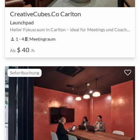
CreativeCubes.Co Carlton
Launchpad
Heller Fokusraum in Carlton – ideal für Meetings und Coachings
1 - 4
Meetingraum
person
meeting_room
$ 40
Ab
/h
Sofortbuchung