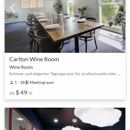
Carlton Wine Room
Wine Room
Schöner und eleganter Tagungsraum für professionelle oder gelegentliche Zusammenkünfte
1 - 18
Meetingraum
person
meeting_room
$ 49
Ab
/h