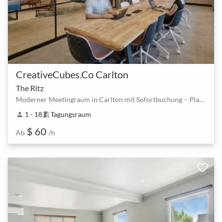
CreativeCubes.Co Carlton
The Ritz
Moderner Meetingraum in Carlton mit Sofortbuchung – Platz für bis zu 18 Personen
1 - 18
Tagungsraum
person
meeting_room
$ 60
Ab
/h