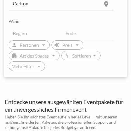
location_on
Wann
arrow_drop_down
arrow_drop_down
person
euro
Personen
Preis
arrow_drop_down
arrow_drop_down
apartment
swap_vert
Art des Spaces
Sortieren
arrow_drop_down
Mehr Filter
Entdecke unsere ausgewählten Eventpakete für
ein unvergessliches Firmenevent
Heben Sie Ihr nächstes Event auf ein neues Level – mit unseren
maßgeschneiderten Paketen, die professionellen Support und
reibungslose Abläufe für jedes Budget garantieren.