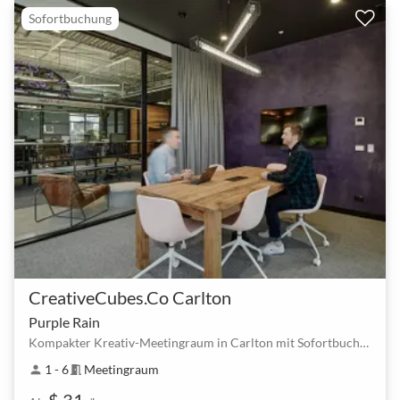
Sofortbuchung
CreativeCubes.Co Carlton
Purple Rain
Kompakter Kreativ-Meetingraum in Carlton mit Sofortbuchung
1 - 6
Meetingraum
person
meeting_room
$ 31