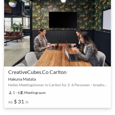
CreativeCubes.Co Carlton
Hakuna Matata
Helles Meetingzimmer in Carlton für 2–6 Personen – kreativ, ruhig, sofort buchbar
1 - 6
Meetingraum
person
meeting_room
$ 31
Ab
/h