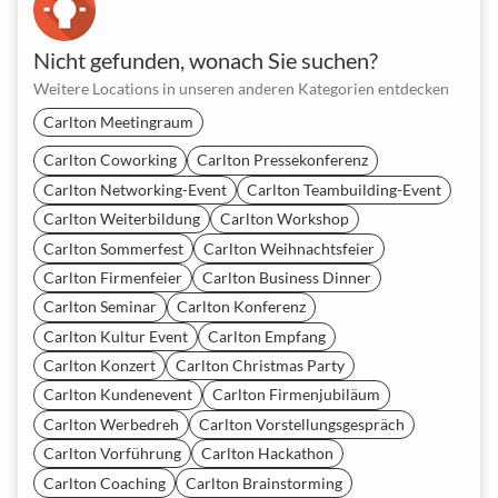
Nicht gefunden, wonach Sie suchen?
Weitere Locations in unseren anderen Kategorien entdecken
Carlton Meetingraum
Carlton Coworking
Carlton Pressekonferenz
Carlton Networking-Event
Carlton Teambuilding-Event
Carlton Weiterbildung
Carlton Workshop
Carlton Sommerfest
Carlton Weihnachtsfeier
Carlton Firmenfeier
Carlton Business Dinner
Carlton Seminar
Carlton Konferenz
Carlton Kultur Event
Carlton Empfang
Carlton Konzert
Carlton Christmas Party
Carlton Kundenevent
Carlton Firmenjubiläum
Carlton Werbedreh
Carlton Vorstellungsgespräch
Carlton Vorführung
Carlton Hackathon
Carlton Coaching
Carlton Brainstorming