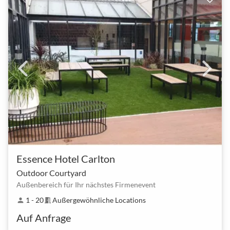
Essence Hotel Carlton
Outdoor Courtyard
Außenbereich für Ihr nächstes Firmenevent
1 - 20
Außergewöhnliche Locations
person
meeting_room
Auf Anfrage