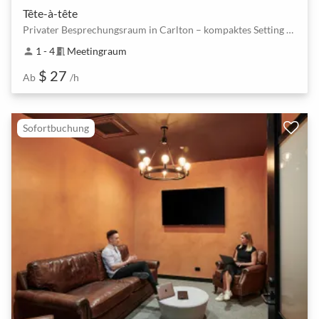
Tête-à-tête
Privater Besprechungsraum in Carlton – kompaktes Setting für 1–4 Personen
1 - 4
Meetingraum
person
meeting_room
$ 27
Ab
/h
Sofortbuchung