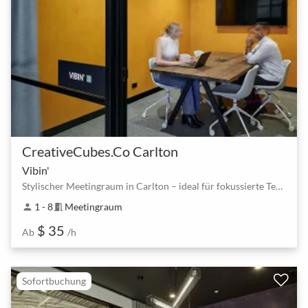
CreativeCubes.Co Carlton
Vibin'
Stylischer Meetingraum in Carlton – ideal für fokussierte Teams bis 8
1 - 8
Meetingraum
person
meeting_room
$ 35
Ab
/h
Sofortbuchung