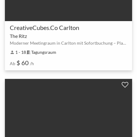
CreativeCubes.Co Carlton
The Ritz
Moderner Meetingraum in Carlton mit Sofortbuchung – Platz für bis zu 18 Personen
1 - 18
Tagungsraum
person
meeting_room
$ 60
Ab
/h