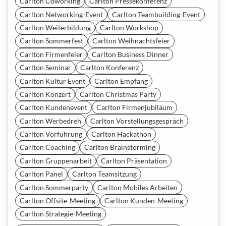
Carlton Coworking
Carlton Pressekonferenz
Carlton Networking-Event
Carlton Teambuilding-Event
Carlton Weiterbildung
Carlton Workshop
Carlton Sommerfest
Carlton Weihnachtsfeier
Carlton Firmenfeier
Carlton Business Dinner
Carlton Seminar
Carlton Konferenz
Carlton Kultur Event
Carlton Empfang
Carlton Konzert
Carlton Christmas Party
Carlton Kundenevent
Carlton Firmenjubiläum
Carlton Werbedreh
Carlton Vorstellungsgespräch
Carlton Vorführung
Carlton Hackathon
Carlton Coaching
Carlton Brainstorming
Carlton Gruppenarbeit
Carlton Präsentation
Carlton Panel
Carlton Teamsitzung
Carlton Sommerparty
Carlton Mobiles Arbeiten
Carlton Offsite-Meeting
Carlton Kunden-Meeting
Carlton Strategie-Meeting