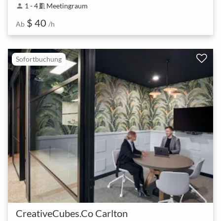
1 - 4
Meetingraum
person
meeting_room
$ 40
Ab
/h
Sofortbuchung
CreativeCubes.Co Carlton