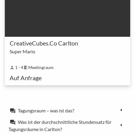
CreativeCubes.Co Carlton
Super Mario
1 - 4
Meetingraum
person
meeting_room
Auf Anfrage
Tagungsraum – was ist das?
forum
Was ist der durchschnittliche Stundensatz für
forum
Tagungsräume in Carlton?