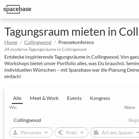
Erstklassige Spaces für externe Meetings mit Kund:innen
Spaces mit exklusiven Rabatten auf regelmäßige Buchungen
Ausgewählte Locations von unseren MICE-Expert:inn
Tagungsraum mieten in Col
Home
Collingwood
Pressekonferenz
34 moderne Tagungsräume in Collingwood
Entdecke inspirierende Tagungsräume in Collingwood. Von ganz
Workshops bietet unser Portfolio alles, was Du brauchst. Sem
individuellen Wünschen – mit Spacebase war die Planung Deine
einfach!
Alle
Meet & Work
Events
Kongress
Wo:
Wann
arrow_drop_down
arrow_drop_down
arrow_drop
person
euro
apartment
Personen
Preis
Art des Spaces