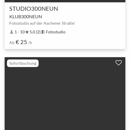
STUDIO300NEUN
KLUB300NEUN
Fotostudio auf der Aachener Straße!
1 - 10
5,0 (2)
Fotostudio
person
star
meeting_room
€ 25
Ab
/h
Sofortbuchung