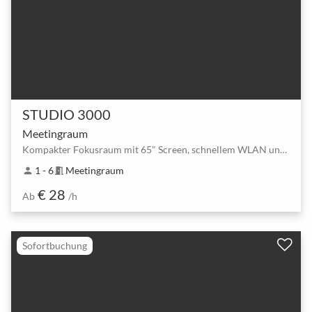
STUDIO 3000
Meetingraum
Kompakter Fokusraum mit 65" Screen, schnellem WLAN und Getränken inklusive
1 - 6
Meetingraum
person
meeting_room
€ 28
Ab
/h
Sofortbuchung