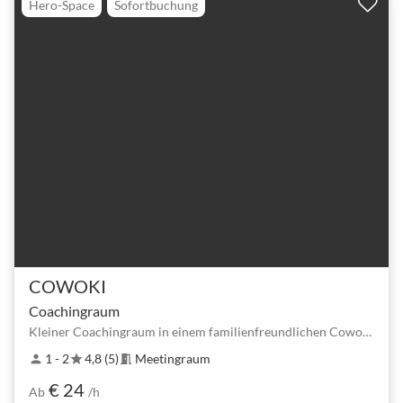
Hero-Space
Sofortbuchung
COWOKI
Coachingraum
Kleiner Coachingraum in einem familienfreundlichen Coworking Space
1 - 2
4,8 (5)
Meetingraum
person
star
meeting_room
€ 24
Ab
/h