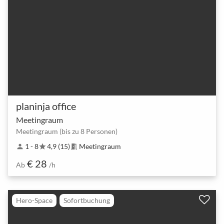
planinja office
Meetingraum
Meetingraum (bis zu 8 Personen)
1 - 8
4,9 (15)
Meetingraum
person
star
meeting_room
€ 28
Ab
/h
Hero-Space
Sofortbuchung