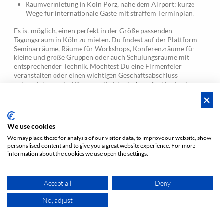
Raumvermietung in Köln Porz, nahe dem Airport: kurze
Wege für internationale Gäste mit straffem Terminplan.
Es ist möglich, einen perfekt in der Größe passenden
Tagungsraum in Köln zu mieten. Du findest auf der Plattform
Seminarräume, Räume für Workshops, Konferenzräume für
kleine und große Gruppen oder auch Schulungsräume mit
entsprechender Technik. Möchtest Du eine Firmenfeier
veranstalten oder einen wichtigen Geschäftsabschluss
unterzeichnen, sind Räume mit historischem Ambiente eine
erstklassige Idee.
Tagungsraum in Köln online
We use cookies
buchen - schnell und unkompliziert
We may place these for analysis of our visitor data, to improve our website, show
personalised content and to give you a great website experience. For more
information about the cookies we use open the settings.
Über die Plattform spacebase.com lassen sich Räume in Köln
für jedes Event schnell und preiswert buchen. Du legst die
Größe des gewünschten Raumes mit der geplanten
Accept all
Deny
Teilnehmerzahl fest, gibst den gewünschten Ort und Termin ein
und lässt Dir die verfügbaren Angebote anzeigen. Dabei kannst
No, adjust
Du außerdem eine Auswahl zum Typ der Location vornehmen.
KARTE
Miete einen Tagungsraum in Köln für die Gruppe und nutze die
Spacebase Services​ für Dein Event. Buche ein passendes