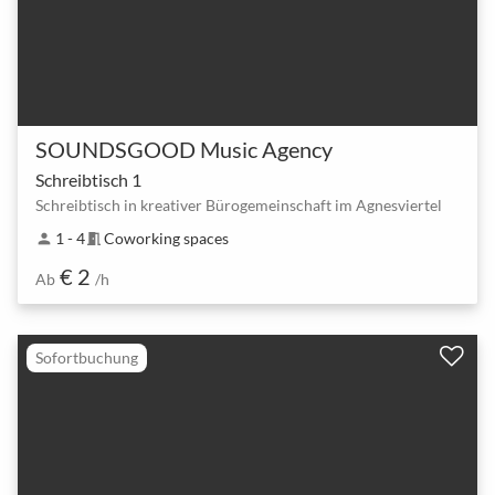
SOUNDSGOOD Music Agency
Schreibtisch 1
Schreibtisch in kreativer Bürogemeinschaft im Agnesviertel
1 - 4
Coworking spaces
person
meeting_room
€ 2
Ab
/h
Sofortbuchung