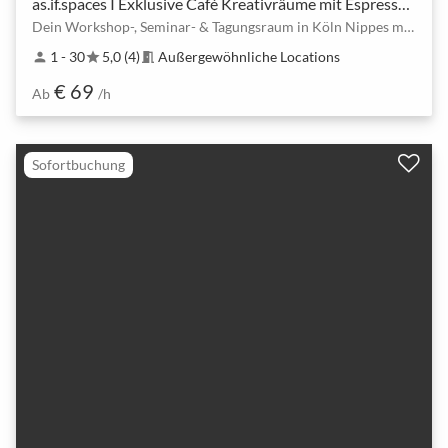
as.if.spaces I Exklusive Café Kreativräume mit Espressobar
Dein Workshop-, Seminar- & Tagungsraum in Köln Nippes mit Barista & Vinyl-Crates
1 - 30
5,0 (4)
Außergewöhnliche Locations
person
star
meeting_room
€ 69
Ab
/h
Sofortbuchung