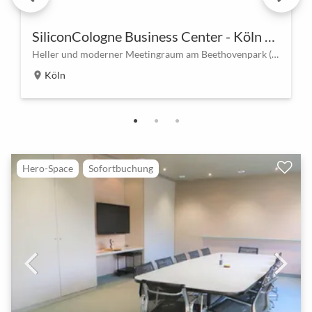
SiliconCologne Business Center - Köln Sülz
Heller und moderner Meetingraum am Beethovenpark (48 qm) in Köln-Sülz, 5 Min U-Bahn U18, U13, U9
Köln
location_on
Hero-Space
Sofortbuchung