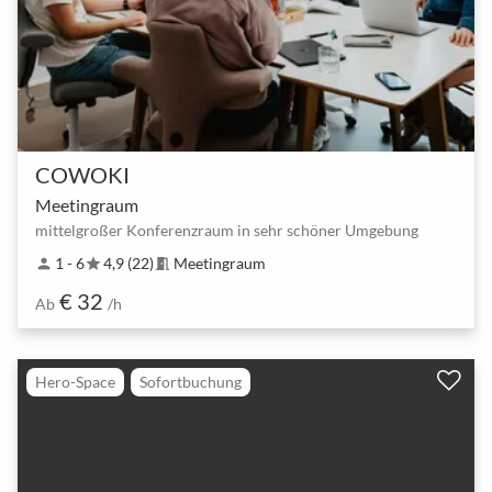
COWOKI
Meetingraum
mittelgroßer Konferenzraum in sehr schöner Umgebung
1 - 6
4,9 (22)
Meetingraum
person
star
meeting_room
€ 32
Ab
/h
Hero-Space
Sofortbuchung