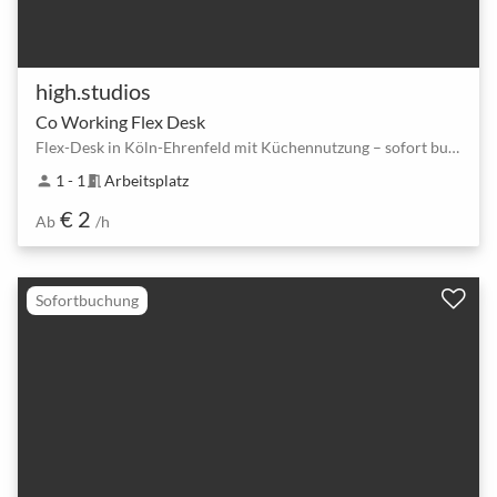
high.studios
Co Working Flex Desk
Flex-Desk in Köln-Ehrenfeld mit Küchennutzung – sofort buchbar
1 - 1
Arbeitsplatz
person
meeting_room
€ 2
Ab
/h
Sofortbuchung