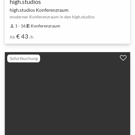
high.studios
high.studios Konferenzraum
moderner Konferenzraum in den high.studios
1 - 16
Konferenzraum
person
meeting_room
€ 43
Ab
/h
Sofortbuchung