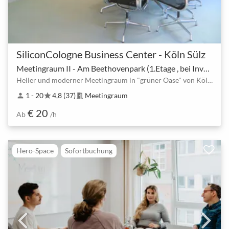
SiliconCologne Business Center - Köln Sülz
Meetingraum II - Am Beethovenpark (1.Etage , bei Invextra melden ).
Heller und moderner Meetingraum in "grüner Oase" von Köln Sülz, 5 Min von U-Bahn U18, U13, U9
1 - 20
4,8 (37)
Meetingraum
person
star
meeting_room
€ 20
Ab
/h
Hero-Space
Sofortbuchung