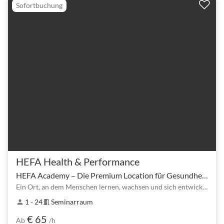
Sofortbuchung
HEFA Health & Performance
HEFA Academy – Die Premium Location für Gesundheit, Coaching & Leadershi
Ein Ort, an dem Menschen lernen, wachsen und sich entwickeln
1 - 24
Seminarraum
person
meeting_room
€ 65
Ab
/h