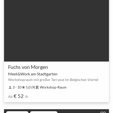
Fuchs von Morgen
Meet&Work am Stadtgarten
Workshopraum mit großer Terrasse im Belgischen Viertel
3 - 10
5,0 (9)
Workshop-Raum
person
star
meeting_room
€ 52
Ab
/h