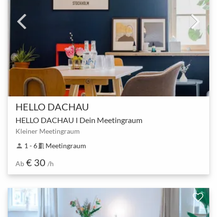
HELLO DACHAU
HELLO DACHAU I Dein Meetingraum
Kleiner Meetingraum
1 - 6
Meetingraum
person
meeting_room
€ 30
Ab
/h