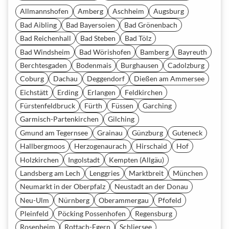
Allmannshofen
Amberg
Aschheim
Augsburg
Bad Aibling
Bad Bayersoien
Bad Grönenbach
Bad Reichenhall
Bad Steben
Bad Tölz
Bad Windsheim
Bad Wörishofen
Bamberg
Bayreuth
Berchtesgaden
Bodenmais
Burghausen
Cadolzburg
Coburg
Dachau
Deggendorf
Dießen am Ammersee
Eichstätt
Erding
Erlangen
Feldkirchen
Fürstenfeldbruck
Fürth
Füssen
Garching
Garmisch-Partenkirchen
Gilching
Gmund am Tegernsee
Grainau
Günzburg
Guteneck
Hallbergmoos
Herzogenaurach
Hirschaid
Hof
Holzkirchen
Ingolstadt
Kempten (Allgäu)
Landsberg am Lech
Lenggries
Marktbreit
München
Neumarkt in der Oberpfalz
Neustadt an der Donau
Neu-Ulm
Nürnberg
Oberammergau
Pfofeld
Pleinfeld
Pöcking Possenhofen
Regensburg
Rosenheim
Rottach-Egern
Schliersee