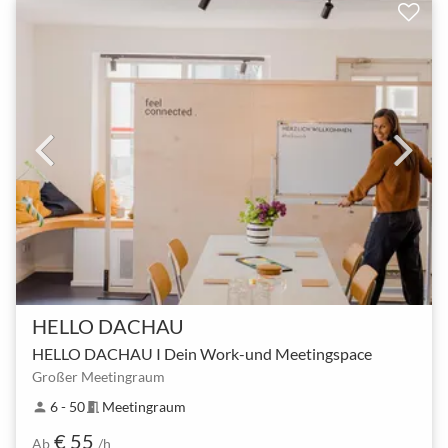
HELLO DACHAU
HELLO DACHAU I Dein Work-und Meetingspace
Großer Meetingraum
6 - 50
Meetingraum
person
meeting_room
€ 55
Ab
/h