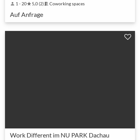
1 - 20
5,0 (2)
Coworking spaces
person
star
meeting_room
Auf Anfrage
Work Different im NU PARK Dachau