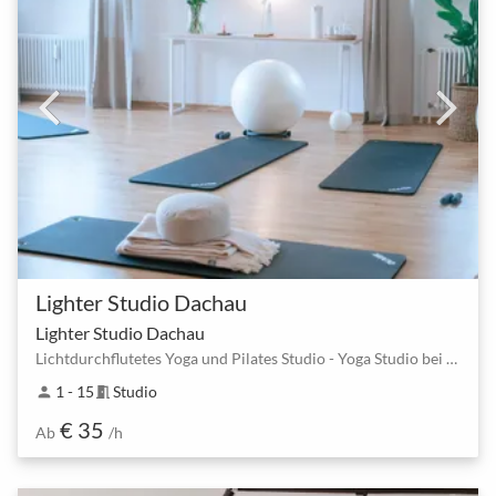
Lighter Studio Dachau
Lighter Studio Dachau
Lichtdurchflutetes Yoga und Pilates Studio - Yoga Studio bei München
1 - 15
Studio
person
meeting_room
€ 35
Ab
/h