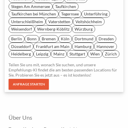
Stegen Am Ammersee
Taufkirchen
Taufkirchen bei München
Tegernsee
Unterföhring
Unterschleißheim
Vaterstetten
Veitshöchheim
Weisendorf
Wernberg-Köblitz
Würzburg
Berlin
Bonn
Bremen
Köln
Dortmund
Dresden
Düsseldorf
Frankfurt am Main
Hamburg
Hannover
Heidelberg
Leipzig
Mainz
Stuttgart
Wien
Zürich
Teilen Sie uns mit, wonach Sie suchen, und unsere
Empfehlungs-KI findet die am besten passenden Locations für
Sie. Probieren Sie es jetzt aus – es ist kostenlos!
ANFRAGE STARTEN
Über Uns