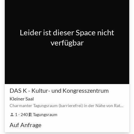
Leider ist dieser Space nicht
verfügbar
DAS K - Kultur- und Kongresszentrum
Kleiner Saal
Charmanter Tagungsraum (barrierefrei) in der Nähe von Rathaus - Kornwestheim
1 - 240
Tagungsraum
person
meeting_room
Auf Anfrage