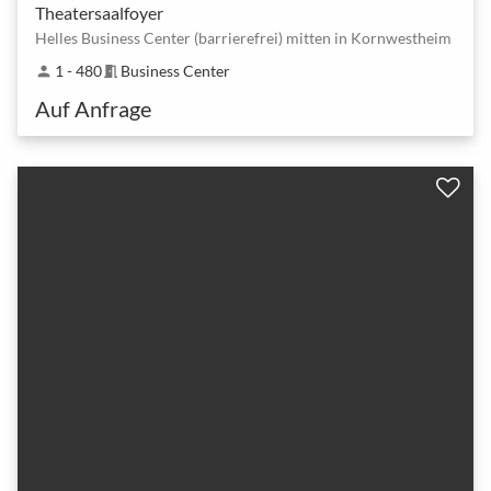
Theatersaalfoyer
Helles Business Center (barrierefrei) mitten in Kornwestheim
1 - 480
Business Center
person
meeting_room
Auf Anfrage