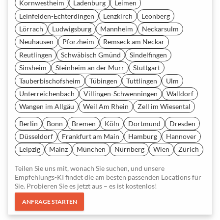
Kornwestheim
Ladenburg
Leimen
Leinfelden-Echterdingen
Lenzkirch
Leonberg
Lörrach
Ludwigsburg
Mannheim
Neckarsulm
Neuhausen
Pforzheim
Remseck am Neckar
Reutlingen
Schwäbisch Gmünd
Sindelfingen
Sinsheim
Steinheim an der Murr
Stuttgart
Tauberbischofsheim
Tübingen
Tuttlingen
Ulm
Unterreichenbach
Villingen-Schwenningen
Walldorf
Wangen im Allgäu
Weil Am Rhein
Zell im Wiesental
Berlin
Bonn
Bremen
Köln
Dortmund
Dresden
Düsseldorf
Frankfurt am Main
Hamburg
Hannover
Leipzig
Mainz
München
Nürnberg
Wien
Zürich
Teilen Sie uns mit, wonach Sie suchen, und unsere
Empfehlungs-KI findet die am besten passenden Locations für
Sie. Probieren Sie es jetzt aus – es ist kostenlos!
ANFRAGE STARTEN