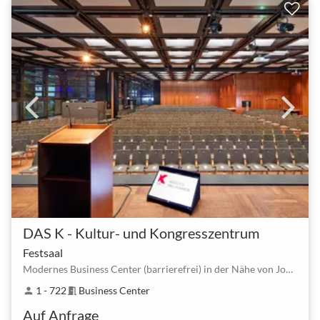
DAS K - Kultur- und Kongresszentrum
Festsaal
Modernes Business Center (barrierefrei) in der Nähe von Johannesstraße - Kornwestheim
1 - 722
Business Center
person
meeting_room
Auf Anfrage