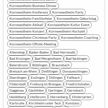
Kornwestheim Business Dinner
Kornwestheim Konferenz
Kornwestheim Party
Kornwestheim Familienfeier
Kornwestheim Geburtstag
Kornwestheim Abiball
Kornwestheim Kultur Event
Kornwestheim Konzert
Kornwestheim Hochzeit
Kornwestheim Christmas Party
Kornwestheim Coaching
Kornwestheim Offsite-Meeting
Altensteig
Baden-Baden
Bad Herrenalb
Bad Kissingen
Bad Mergentheim
Bad Säckingen
Baiersbronn
Böblingen
Braunsbach
Breisach am Rhein
Deißlingen
Donaueschingen
Eberdingen
Esslingen
Ettlingen
Fellbach
Filderstadt
Freiburg im Breisgau
Friedrichshafen
Gaggenau
Gäufelden
Gerlingen
Gernsbach
Heidelberg
Heilbronn
Herrenberg
Hinterzarten
Karlsruhe
Kirchheim unter Teck
Konstanz