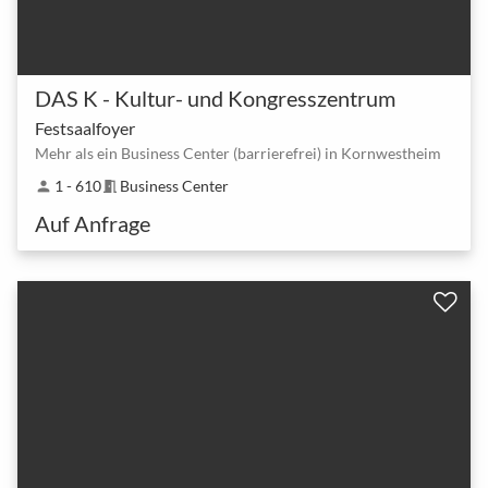
DAS K - Kultur- und Kongresszentrum
Festsaalfoyer
Mehr als ein Business Center (barrierefrei) in Kornwestheim
1 - 610
Business Center
person
meeting_room
Auf Anfrage