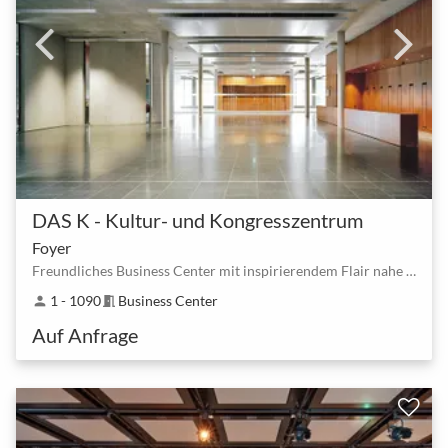
DAS K - Kultur- und Kongresszentrum
Foyer
Freundliches Business Center mit inspirierendem Flair nahe Stuttgart Hbf
1 - 1090
Business Center
person
meeting_room
Auf Anfrage