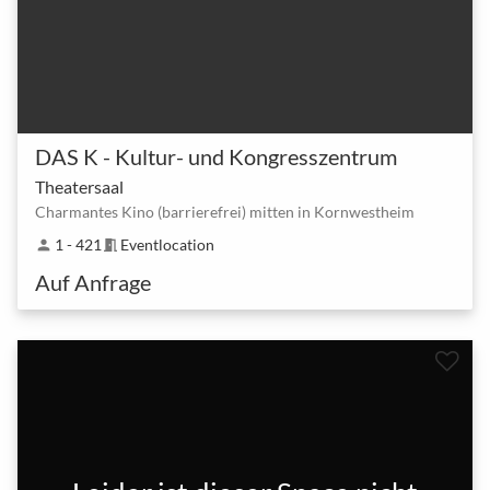
DAS K - Kultur- und Kongresszentrum
Theatersaal
Charmantes Kino (barrierefrei) mitten in Kornwestheim
1 - 421
Eventlocation
person
meeting_room
Auf Anfrage