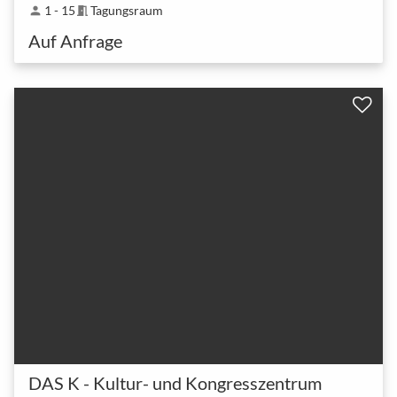
1 - 15
Tagungsraum
person
meeting_room
Auf Anfrage
DAS K - Kultur- und Kongresszentrum