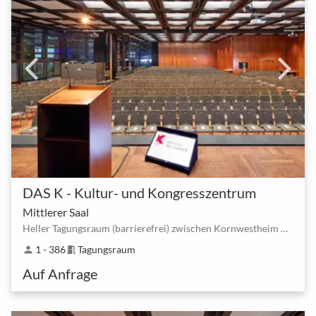
DAS K - Kultur- und Kongresszentrum
Mittlerer Saal
Heller Tagungsraum (barrierefrei) zwischen Kornwestheim Zeppelinstraße und Johannesstraße - Kornwestheim
1 - 386
Tagungsraum
person
meeting_room
Auf Anfrage