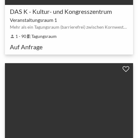
DAS K - Kultur- und Kongresszentrum
Veranstaltungsraum 1
Mehr als ein Tagungsraum (barrierefrei) zwischen Kornwestheim Zeppelinstraße und Johannesstraße - Kornwestheim
1 - 90
Tagungsraum
person
meeting_room
Auf Anfrage