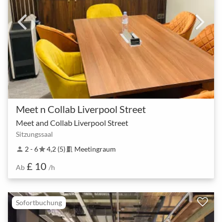
Meet n Collab Liverpool Street
Meet and Collab Liverpool Street
Sitzungssaal
2 - 6
4,2 (5)
Meetingraum
person
star
meeting_room
£ 10
Ab
/h
Sofortbuchung