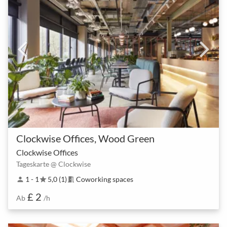
Clockwise Offices, Wood Green
Clockwise Offices
Tageskarte @ Clockwise
1 - 1
5,0 (1)
Coworking spaces
person
star
meeting_room
£ 2
Ab
/h