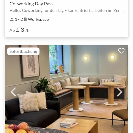
Co-working Day Pass
Helles Coworking für den Tag – konzentriert arbeiten im Zentrum von London
1 - 2
Workspace
person
meeting_room
£ 3
Ab
/h
Sofortbuchung