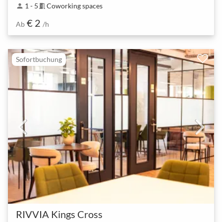
1 - 5
Coworking spaces
person
meeting_room
€ 2
Ab
/h
Sofortbuchung
RIVVIA Kings Cross