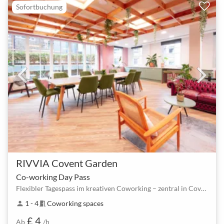
Sofortbuchung
RIVVIA Covent Garden
Co-working Day Pass
Flexibler Tagespass im kreativen Coworking – zentral in Covent Garden
1 - 4
Coworking spaces
person
meeting_room
£ 4
Ab
/h