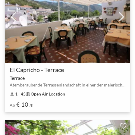
El Capricho - Terrace
Terrace
Atemberaubende Terrassenlandschaft in einer der malerischsten Städte Spaniens
1 - 45
Open Air Location
person
meeting_room
€ 10
Ab
/h