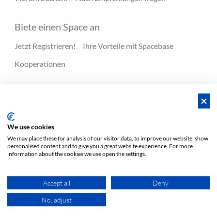
Biete einen Space an
Jetzt Registrieren!
Ihre Vorteile mit Spacebase
Kooperationen
Ressourcen
Hero-Spaces
Blog
FAQ - Hilfecenter
We use cookies
We may place these for analysis of our visitor data, to improve our website, show
personalised content and to give you a great website experience. For more
AGBs
Privatsphäre
AGBs/ Impressum
Sitemap
information about the cookies we use open the settings.
EN
DE
NL
Accept all
Deny
No, adjust
KARTE