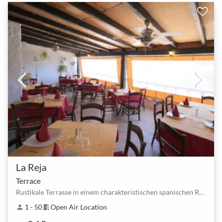
La Reja
Terrace
Rustikale Terrasse in einem charakteristischen spanischen Restaurant zu mieten
1 - 50
Open Air Location
person
meeting_room