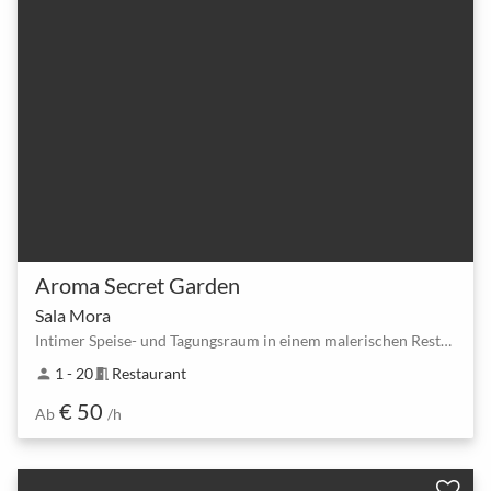
Aroma Secret Garden
Sala Mora
Intimer Speise- und Tagungsraum in einem malerischen Restaurant
1 - 20
Restaurant
person
meeting_room
€ 50
Ab
/h