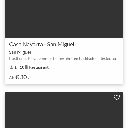
Casa Navarra - San Miguel
San Miguel
Rustikales Privatzimmer im berühmten baskischen Restaurant
1 - 18
Restaurant
person
meeting_room
€ 30
Ab
/h