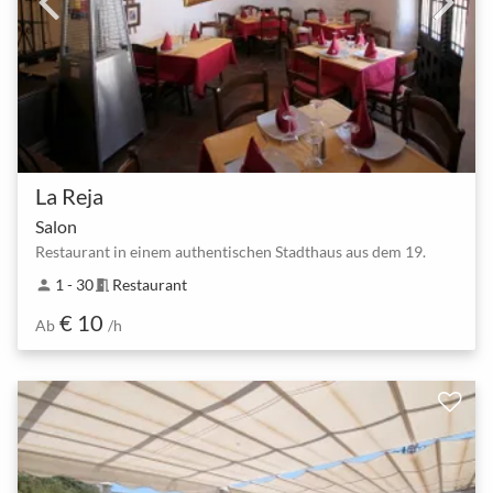
La Reja
Salon
Restaurant in einem authentischen Stadthaus aus dem 19.
1 - 30
Restaurant
person
meeting_room
€ 10
Ab
/h