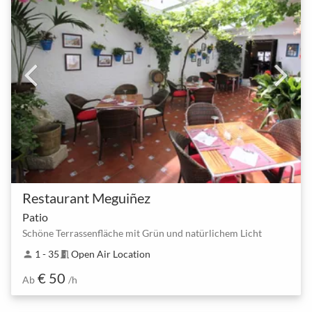
Restaurant Meguiñez
Patio
Schöne Terrassenfläche mit Grün und natürlichem Licht
1 - 35
Open Air Location
person
meeting_room
€ 50
Ab
/h