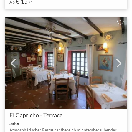
€ 15
Ab
/h
El Capricho - Terrace
Salon
Atmosphärischer Restaurantbereich mit atemberaubender Hanglage