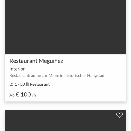
Restaurant Meguiñez
Interior
Restauranträume zur Miete in historischer Hangstadt
1 - 50
Restaurant
person
meeting_room
€ 100
Ab
/h