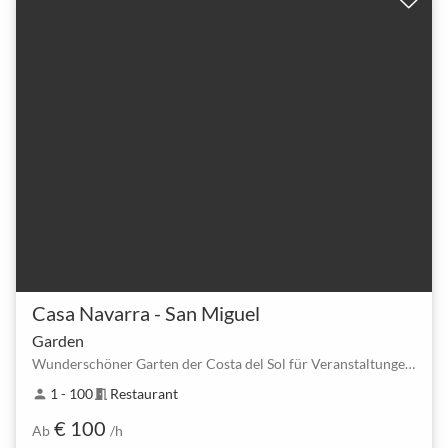
Casa Navarra - San Miguel
Garden
Wunderschöner Garten der Costa del Sol für Veranstaltungen im Freien
1 - 100
Restaurant
person
meeting_room
€ 100
Ab
/h