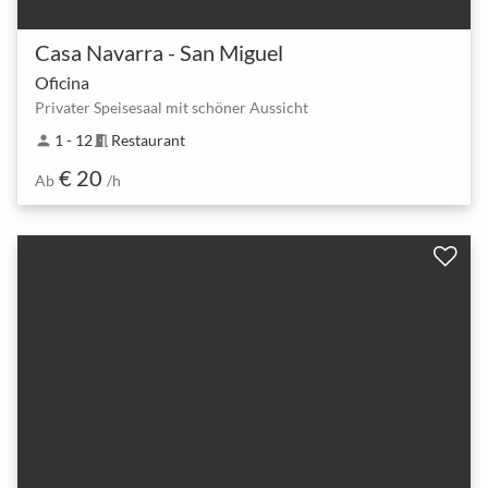
Casa Navarra - San Miguel
Oficina
Privater Speisesaal mit schöner Aussicht
1 - 12
Restaurant
person
meeting_room
€ 20
Ab
/h