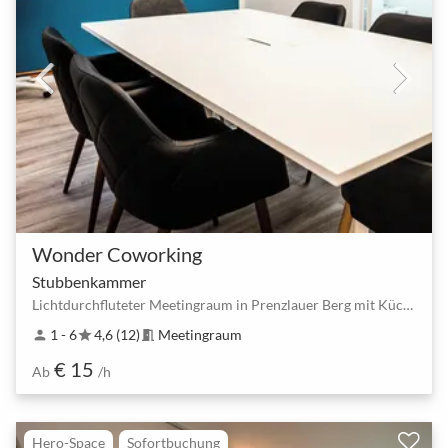
Wonder Coworking
Stubbenkammer
Lichtdurchfluteter Meetingraum in Prenzlauer Berg mit Küche und flexiblen Setups
1 - 6
4,6 (12)
Meetingraum
person
star
meeting_room
€ 15
Ab
/h
Hero-Space
Sofortbuchung