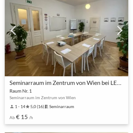
Seminarraum im Zentrum von Wien bei LEARN QUICK
Raum Nr. 1
Seminarraum im Zentrum von Wien
1 - 14
5,0 (16)
Seminarraum
person
star
meeting_room
€ 15
Ab
/h