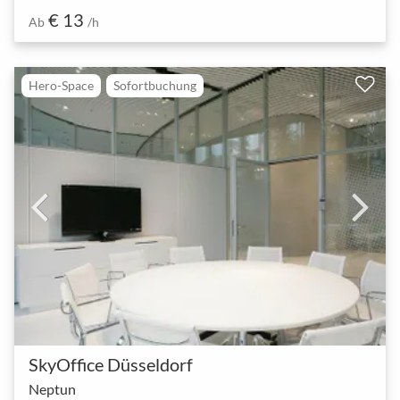
€ 13
Ab
/h
Hero-Space
Sofortbuchung
SkyOffice Düsseldorf
Neptun