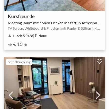
Kursfreunde
Meeting Raum mit hohen Decken in Startup Atmosphäre
TV Screen, Whiteboard & Flipchart mit Papier & Stiften inklusive
1 - 6
5,0 (28)
None
person
star
meeting_room
€ 15
Ab
/h
Sofortbuchung