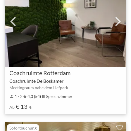
Coachruimte Rotterdam
Coachruimte De Boskamer
Meetingraum nahe dem Hefpark
1 - 2
4,0 (54)
Sprechzimmer
person
star
meeting_room
€ 13
Ab
/h
Sofortbuchung