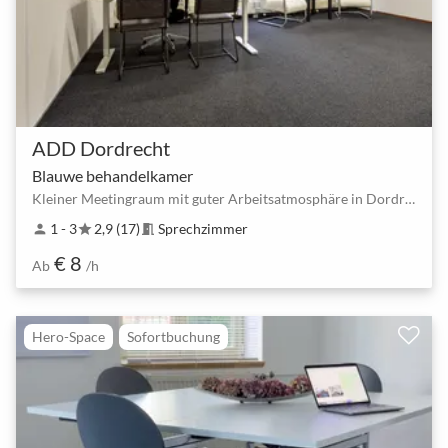
ADD Dordrecht
Blauwe behandelkamer
Kleiner Meetingraum mit guter Arbeitsatmosphäre in Dordrecht
1 - 3
2,9 (17)
Sprechzimmer
person
star
meeting_room
€ 8
Ab
/h
Hero-Space
Sofortbuchung