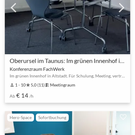
Oberursel im Taunus: Im grünen Innenhof in Altstadt.
Konferenzraum FachWerk
Im grünen Innenhof in Altstadt. Für Schulung, Meeting, vertrauliche Gespräche
1 - 10
5,0 (11)
Meetingraum
person
star
meeting_room
€ 14
Ab
/h
Hero-Space
Sofortbuchung