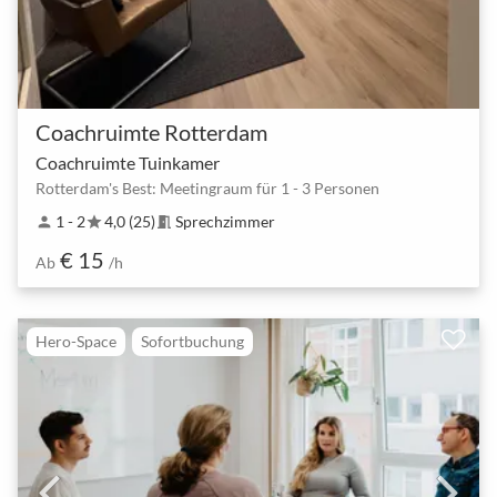
Coachruimte Rotterdam
Coachruimte Tuinkamer
Rotterdam's Best: Meetingraum für 1 - 3 Personen
1 - 2
4,0 (25)
Sprechzimmer
person
star
meeting_room
€ 15
Ab
/h
Hero-Space
Sofortbuchung