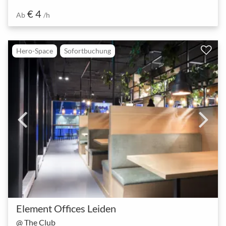
€ 4
Ab
/h
Hero-Space
Sofortbuchung
Element Offices Leiden
@ The Club