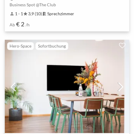
Business Spot @The Club
1 - 1
3,9 (10)
Sprechzimmer
person
star
meeting_room
€ 2
Ab
/h
Hero-Space
Sofortbuchung