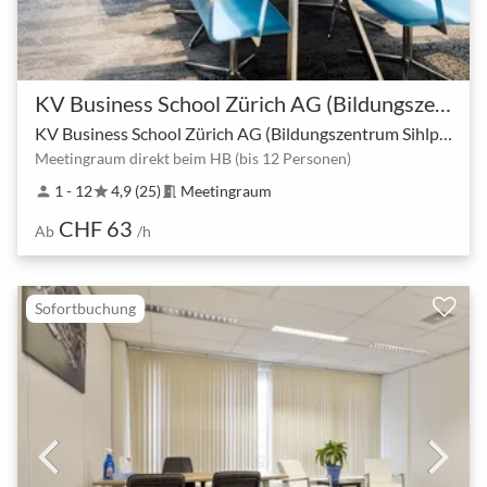
KV Business School Zürich AG (Bildungszentrum Sihlpost)
KV Business School Zürich AG (Bildungszentrum Sihlpost)
Meetingraum direkt beim HB (bis 12 Personen)
1 - 12
4,9 (25)
Meetingraum
person
star
meeting_room
CHF 63
Ab
/h
Sofortbuchung