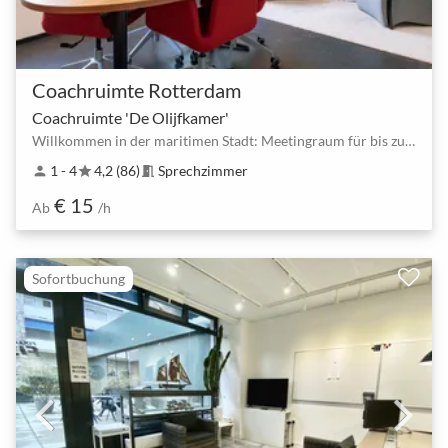
Coachruimte Rotterdam
Coachruimte 'De Olijfkamer'
Willkommen in der maritimen Stadt: Meetingraum für bis zu 3 Personen
1 - 4
4,2 (86)
Sprechzimmer
person
star
meeting_room
€ 15
Ab
/h
Sofortbuchung