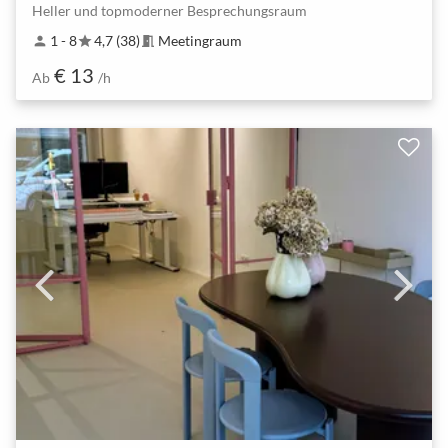
Heller und topmoderner Besprechungsraum
1 - 8
4,7 (38)
Meetingraum
person
star
meeting_room
€ 13
Ab
/h