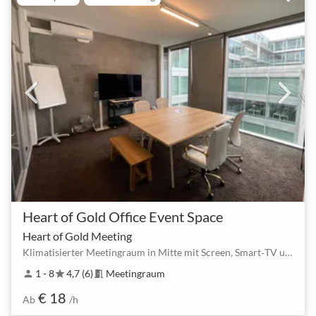
Heart of Gold Office Event Space
Heart of Gold Meeting
Klimatisierter Meetingraum in Mitte mit Screen, Smart‑TV und Whiteboard
1 - 8
4,7 (6)
Meetingraum
person
star
meeting_room
€ 18
Ab
/h