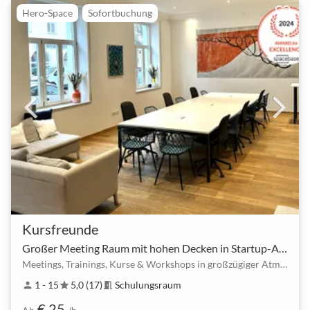
Hero-Space
Sofortbuchung
Kursfreunde
Großer Meeting Raum mit hohen Decken in Startup-Atmosphäre
Meetings, Trainings, Kurse & Workshops in großzügiger Atmosphäre
1 - 15
5,0 (17)
Schulungsraum
person
star
meeting_room
€ 25