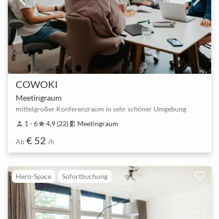
COWOKI
Meetingraum
mittelgroßer Konferenzraum in sehr schöner Umgebung
1 - 6
4,9 (22)
Meetingraum
person
star
meeting_room
€ 52
Ab
/h
Hero-Space
Sofortbuchung