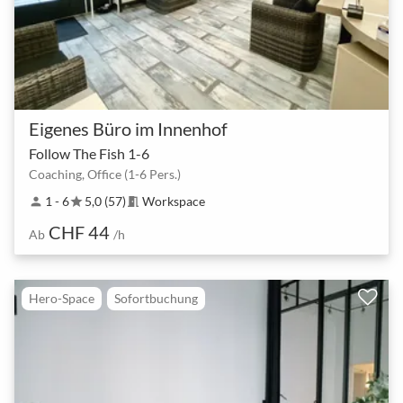
Eigenes Büro im Innenhof
Follow The Fish 1-6
Coaching, Office (1-6 Pers.)
1 - 6
5,0 (57)
Workspace
person
star
meeting_room
CHF 44
Ab
/h
Hero-Space
Sofortbuchung