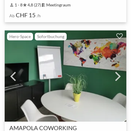
1 - 8
4,8 (27)
Meetingraum
person
star
meeting_room
CHF 15
Ab
/h
Hero-Space
Sofortbuchung
AMAPOLA COWORKING