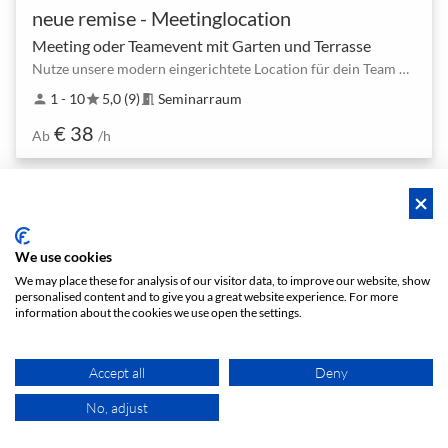
neue remise - Meetinglocation
Meeting oder Teamevent mit Garten und Terrasse
Nutze unsere modern eingerichtete Location für dein Team Meeting
1 - 10
5,0 (9)
Seminarraum
person
star
meeting_room
€ 38
Ab
/h
Hero-Space
Sofortbuchung
We use cookies
We may place these for analysis of our visitor data, to improve our website, show
personalised content and to give you a great website experience. For more
information about the cookies we use open the settings.
Accept all
Deny
No, adjust
KARTE