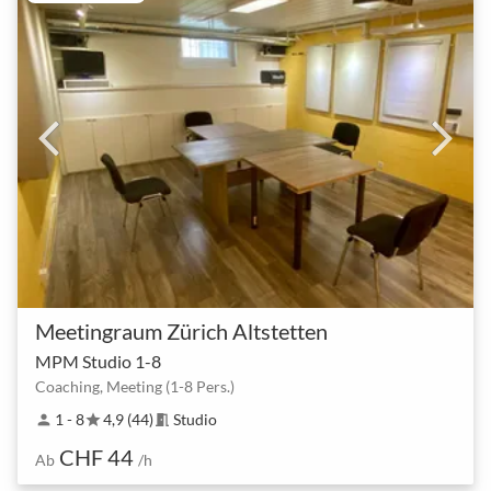
Meetingraum Zürich Altstetten
MPM Studio 1-8
Coaching, Meeting (1-8 Pers.)
1 - 8
4,9 (44)
Studio
person
star
meeting_room
CHF 44
Ab
/h