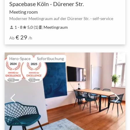
Spacebase Köln - Dürener Str.
Meeting room
Moderner Meetingraum auf der Dürener Str. - self-service
1 - 8
5,0 (1)
Meetingraum
person
star
meeting_room
€ 29
Ab
/h
Hero-Space
Sofortbuchung