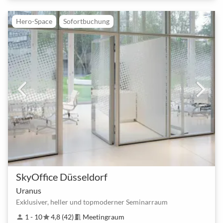
Hero-Space
Sofortbuchung
SkyOffice Düsseldorf
Uranus
Exklusiver, heller und topmoderner Seminarraum
1 - 10
4,8 (42)
Meetingraum
person
star
meeting_room