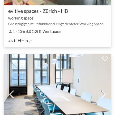
evitive spaces - Zürich - HB
working space
Grosszügiger, multifunktional eingerichteter Working Space
1 - 10
5,0 (12)
Workspace
person
star
meeting_room
CHF 5
Ab
/h