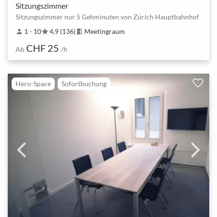
Sitzungszimmer
Sitzungszimmer nur 5 Gehminuten von Zürich Hauptbahnhof
1 - 10
4,9 (136)
Meetingraum
person
star
meeting_room
CHF 25
Ab
/h
Hero-Space
Sofortbuchung