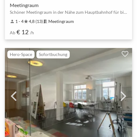
Meetingraum
Schöner Meetingraum in der Nähe zum Hauptbahnhof für bis zu 4 Personen
1 - 4
4,8 (13)
Meetingraum
person
star
meeting_room
€ 12
Ab
/h
Hero-Space
Sofortbuchung