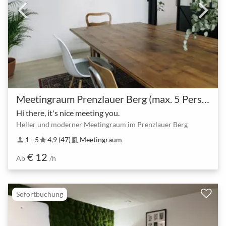
Meetingraum Prenzlauer Berg (max. 5 Personen)
Hi there, it's nice meeting you.
Heller und moderner Meetingraum im Prenzlauer Berg
1 - 5
4,9 (47)
Meetingraum
person
star
meeting_room
€ 12
Ab
/h
Sofortbuchung