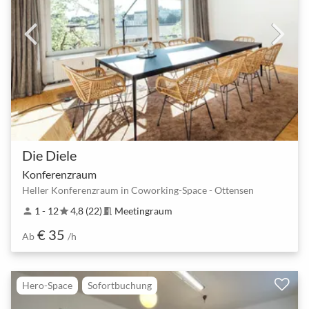
Die Diele
Konferenzraum
Heller Konferenzraum in Coworking-Space - Ottensen
1 - 12
4,8 (22)
Meetingraum
person
star
meeting_room
€ 35
Ab
/h
Hero-Space
Sofortbuchung