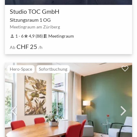
Studio TOC GmbH
Sitzungsraum 1 OG
Meetingraum am Züriberg
1 - 6
4,9 (88)
Meetingraum
person
star
meeting_room
CHF 25
Ab
/h
Hero-Space
Sofortbuchung