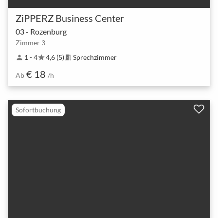
ZiPPERZ Business Center
03 - Rozenburg
Zimmer 3
1 - 4
4,6 (5)
Sprechzimmer
person
star
meeting_room
€ 18
Ab
/h
Sofortbuchung