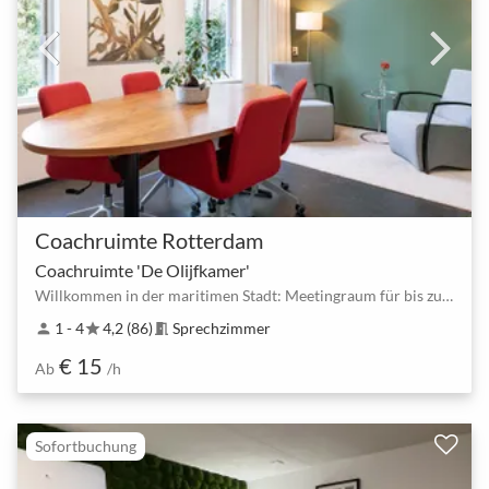
Coachruimte Rotterdam
Coachruimte 'De Olijfkamer'
Willkommen in der maritimen Stadt: Meetingraum für bis zu 3 Personen
1 - 4
4,2 (86)
Sprechzimmer
person
star
meeting_room
€ 15
Ab
/h
Sofortbuchung