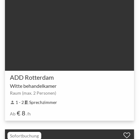
ADD Rotterdam
Witte behandelkamer
Raum (max. 2 Personen)
1 - 2
Sprechzimmer
person
meeting_room
€ 8
Ab
/h
Sofortbuchung