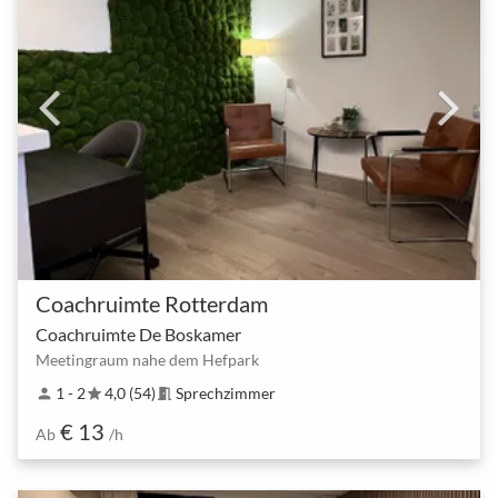
Coachruimte Rotterdam
Coachruimte De Boskamer
Meetingraum nahe dem Hefpark
1 - 2
4,0 (54)
Sprechzimmer
person
star
meeting_room
€ 13
Ab
/h