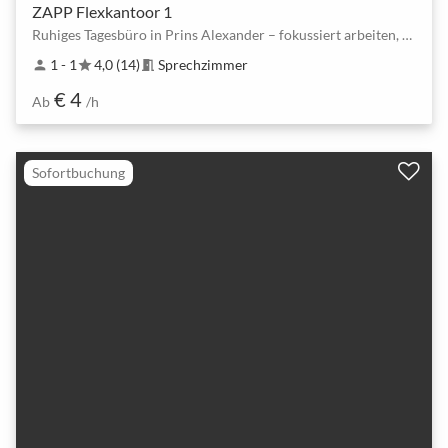
ZAPP Flexkantoor 1
Ruhiges Tagesbüro in Prins Alexander – fokussiert arbeiten, sofort buchbar
1 - 1
4,0 (14)
Sprechzimmer
person
star
meeting_room
€ 4
Ab
/h
Sofortbuchung