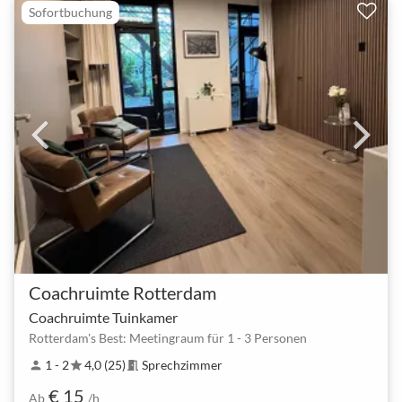
Sofortbuchung
Coachruimte Rotterdam
Coachruimte Tuinkamer
Rotterdam's Best: Meetingraum für 1 - 3 Personen
1 - 2
4,0 (25)
Sprechzimmer
person
star
meeting_room
€ 15
Ab
/h