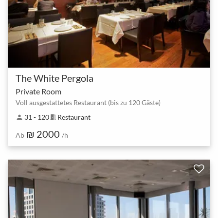
The White Pergola
Private Room
Voll ausgestattetes Restaurant (bis zu 120 Gäste)
31 - 120
Restaurant
person
meeting_room
₪ 2000
Ab
/h