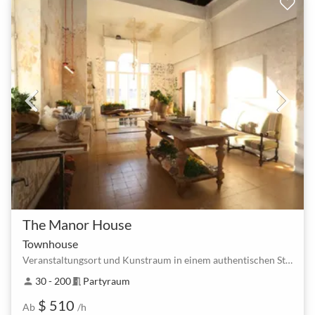
The Manor House
Townhouse
Veranstaltungsort und Kunstraum in einem authentischen Stadthaus im osmanischen Stil
30 - 200
Partyraum
person
meeting_room
$ 510
Ab
/h