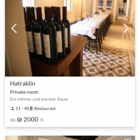
Hatraklin
Private room
Ein intimer und warmer Raum
11 - 40
Restaurant
person
meeting_room
₪ 2000
Ab
/h