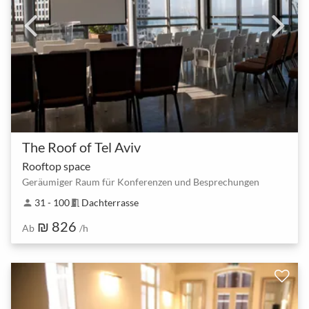
The Roof of Tel Aviv
Rooftop space
Geräumiger Raum für Konferenzen und Besprechungen
31 - 100
Dachterrasse
person
meeting_room
₪ 826
Ab
/h