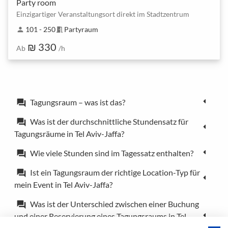
Party room
Einzigartiger Veranstaltungsort direkt im Stadtzentrum
101 - 250
Partyraum
person
meeting_room
₪ 330
Ab
/h
Tagungsraum – was ist das?
forum
Was ist der durchschnittliche Stundensatz für
forum
Tagungsräume in Tel Aviv-Jaffa?
Wie viele Stunden sind im Tagessatz enthalten?
forum
Ist ein Tagungsraum der richtige Location-Typ für
forum
mein Event in Tel Aviv-Jaffa?
Was ist der Unterschied zwischen einer Buchung
forum
und einer Reservierung eines Tagungsraums in Tel