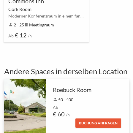
Commons Inn
Cork Room
Moderner Konferenzraum in einem fantastischen Ort
person
2 - 25
meeting_room
Meetingraum
€ 12
Ab
/h
Andere Spaces in derselben Location
Roebuck Room
person
50 - 400
Ab
€ 60
/h
BUCHUNG ANFRAGEN