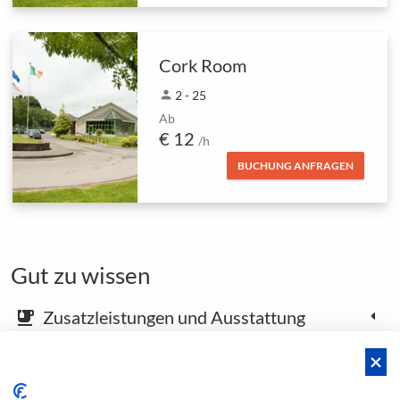
Cork Room
person
2 - 25
Ab
€ 12
/h
BUCHUNG ANFRAGEN
Gut zu wissen
Zusatzleistungen und Ausstattung
emoji_food_beverage
Karte und Anfahrtsbeschreibung
place