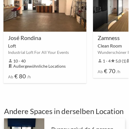
José Rondina
Zamness
Loft
Clean Room
Industrial Loft For All Your Events
person
10 - 40
person
1 - 4
star
5,0 (1)
meetin
meeting_room
Außergewöhnliche Locations
€ 70
Ab
/h
€ 80
Ab
/h
Andere Spaces in derselben Location
Bureau privé de 6 personnes