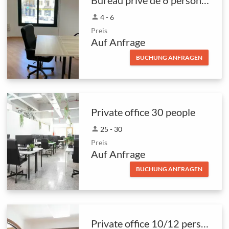
person
4 - 6
Preis
Auf Anfrage
BUCHUNG ANFRAGEN
Private office 30 people
person
25 - 30
Preis
Auf Anfrage
BUCHUNG ANFRAGEN
Private office 10/12 persons