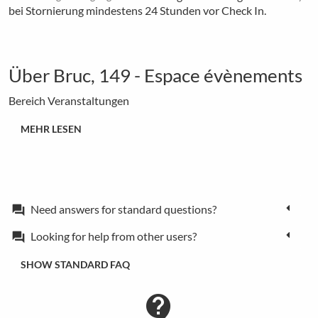
bei Stornierung mindestens 24 Stunden vor Check In.
Über Bruc, 149 - Espace évènements
Bereich Veranstaltungen
MEHR LESEN
Need answers for standard questions?
forum
Looking for help from other users?
forum
SHOW STANDARD FAQ
contact_support