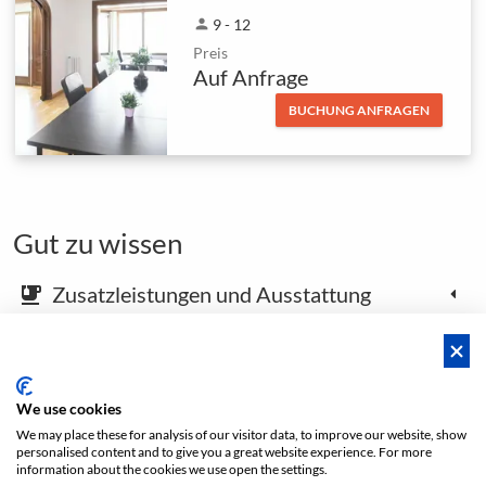
person
9 - 12
Preis
Auf Anfrage
BUCHUNG ANFRAGEN
Gut zu wissen
Zusatzleistungen und Ausstattung
emoji_food_beverage
Karte und Anfahrtsbeschreibung
place
We use cookies
We may place these for analysis of our visitor data, to improve our website, show
Footer öffnen
personalised content and to give you a great website experience. For more
information about the cookies we use open the settings.