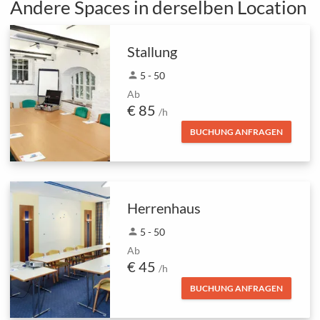
Andere Spaces in derselben Location
Stallung
person
5 - 50
Ab
€ 85
/h
BUCHUNG ANFRAGEN
Herrenhaus
person
5 - 50
Ab
€ 45
/h
BUCHUNG ANFRAGEN