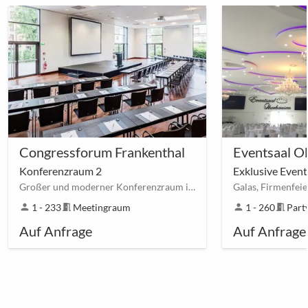
Congressforum Frankenthal
Eventsaal O
Konferenzraum 2
Exklusive Event
Großer und moderner Konferenzraum in Frankenthal
person
1 - 233
meeting_room
Meetingraum
person
1 - 260
meeting_room
Part
Auf Anfrage
Auf Anfrage