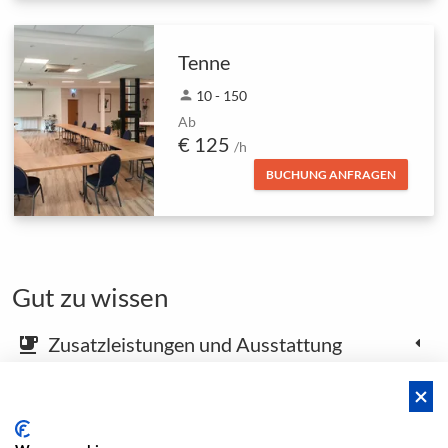
Tenne
person
10 - 150
Ab
€ 125
/h
BUCHUNG ANFRAGEN
Gut zu wissen
Zusatzleistungen und Ausstattung
emoji_food_beverage
Karte und Anfahrtsbeschreibung
place