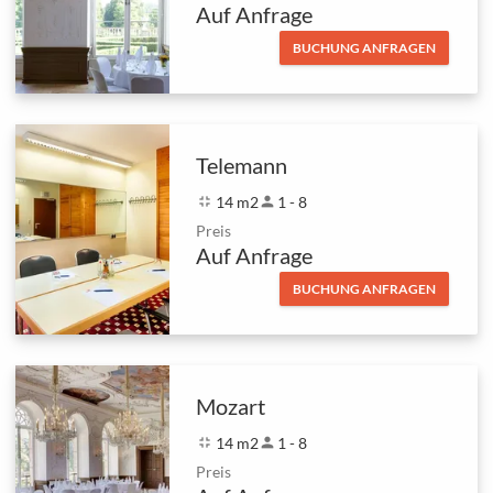
Auf Anfrage
BUCHUNG ANFRAGEN
Telemann
fullscreen_exit
14 m2
person
1 - 8
Preis
Auf Anfrage
BUCHUNG ANFRAGEN
Mozart
fullscreen_exit
14 m2
person
1 - 8
Preis