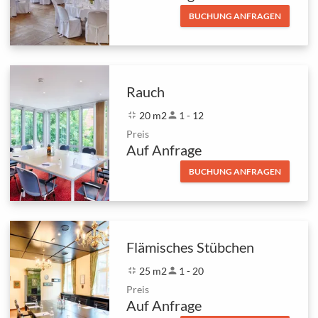
BUCHUNG ANFRAGEN
Rauch
fullscreen_exit
20 m2
person
1 - 12
Preis
Auf Anfrage
BUCHUNG ANFRAGEN
Flämisches Stübchen
fullscreen_exit
25 m2
person
1 - 20
Preis
Auf Anfrage