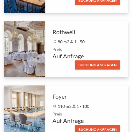
BUCHUNG ANFRAGEN
Rothweil
fullscreen_exit
80 m2
person
1 - 50
Preis
Auf Anfrage
BUCHUNG ANFRAGEN
Foyer
fullscreen_exit
110 m2
person
1 - 100
Preis
Auf Anfrage
BUCHUNG ANFRAGEN