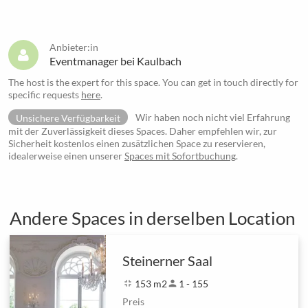
Anbieter:in
Eventmanager bei Kaulbach
The host is the expert for this space. You can get in touch directly for
specific requests
here
.
Unsichere Verfügbarkeit
Wir haben noch nicht viel Erfahrung
mit der Zuverlässigkeit dieses Spaces. Daher empfehlen wir, zur
Sicherheit kostenlos einen zusätzlichen Space zu reservieren,
idealerweise einen unserer
Spaces mit Sofortbuchung
.
Andere Spaces in derselben Location
Steinerner Saal
fullscreen_exit
153 m2
person
1 - 155
Preis