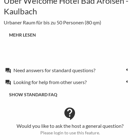
Über Welcome Hotel Bad Arolsen -
Kaulbach
Urbaner Raum für bis zu 50 Personen (80 qm)
MEHR LESEN
Need answers for standard questions?
forum
Looking for help from other users?
forum
SHOW STANDARD FAQ
contact_support
Would you like to ask the host a general question?
Please login to use this feature.