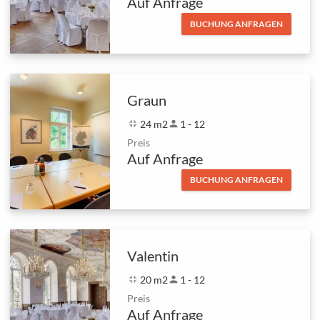
Auf Anfrage
BUCHUNG ANFRAGEN
Graun
fullscreen_exit
24 m2
person
1 - 12
Preis
Auf Anfrage
BUCHUNG ANFRAGEN
Valentin
fullscreen_exit
20 m2
person
1 - 12
Preis
Auf Anfrage