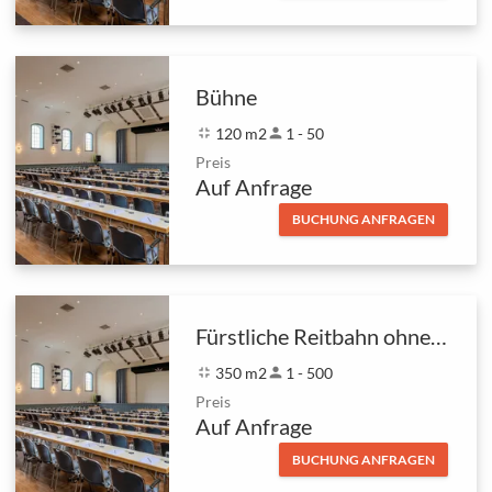
Bühne
fullscreen_exit
120 m2
person
1 - 50
Preis
Auf Anfrage
BUCHUNG ANFRAGEN
Fürstliche Reitbahn ohne Bühne und Empore
fullscreen_exit
350 m2
person
1 - 500
Preis
Auf Anfrage
BUCHUNG ANFRAGEN