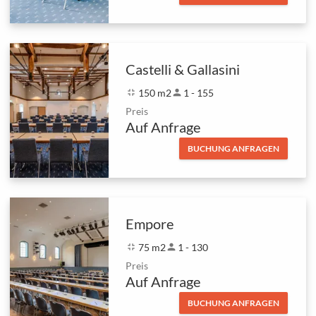
Castelli & Gallasini
fullscreen_exit
150 m2
person
1 - 155
Preis
Auf Anfrage
BUCHUNG ANFRAGEN
Empore
fullscreen_exit
75 m2
person
1 - 130
Preis
Auf Anfrage
BUCHUNG ANFRAGEN