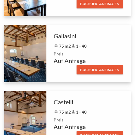
BUCHUNG ANFRAGEN
Gallasini
fullscreen_exit
75 m2
person
1 - 40
Preis
Auf Anfrage
BUCHUNG ANFRAGEN
Castelli
fullscreen_exit
75 m2
person
1 - 40
Preis
Auf Anfrage