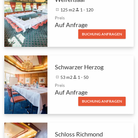
fullscreen_exit
125 m2
person
1 - 120
Preis
Auf Anfrage
BUCHUNG ANFRAGEN
Schwarzer Herzog
fullscreen_exit
53 m2
person
1 - 50
Preis
Auf Anfrage
BUCHUNG ANFRAGEN
Schloss Richmond