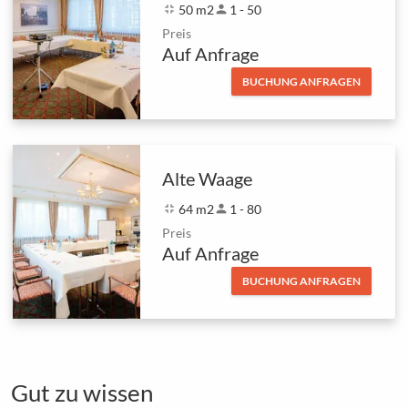
fullscreen_exit
50 m2
person
1 - 50
Preis
Auf Anfrage
BUCHUNG ANFRAGEN
Alte Waage
fullscreen_exit
64 m2
person
1 - 80
Preis
Auf Anfrage
BUCHUNG ANFRAGEN
Gut zu wissen