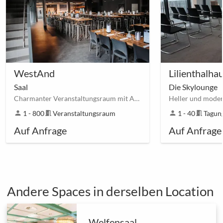
WestAnd
Saal
Die Skylounge
Charmanter Veranstaltungsraum mit Außenbereich zwischen Braunschweig Cyriaksring und Westbahnhof
person
1 - 800
meeting_room
Veranstaltungsraum
person
1 - 40
meeting_room
Tagun
Auf Anfrage
Auf Anfrage
Andere Spaces in derselben Location
Welfensaal