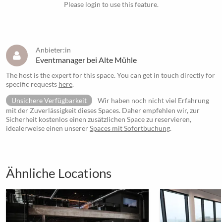
Please login to use this feature.
Anbieter:in
Eventmanager bei Alte Mühle
The host is the expert for this space. You can get in touch directly for
specific requests
here
.
Unsichere Verfügbarkeit
Wir haben noch nicht viel Erfahrung
mit der Zuverlässigkeit dieses Spaces. Daher empfehlen wir, zur
Sicherheit kostenlos einen zusätzlichen Space zu reservieren,
idealerweise einen unserer
Spaces mit Sofortbuchung
.
Ähnliche Locations