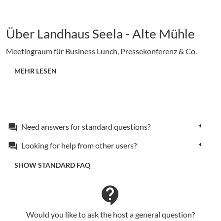
Über Landhaus Seela - Alte Mühle
Meetingraum für Business Lunch, Pressekonferenz & Co.
MEHR LESEN
Need answers for standard questions?
forum
Looking for help from other users?
forum
SHOW STANDARD FAQ
contact_support
Would you like to ask the host a general question?