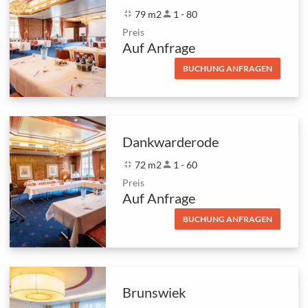
fullscreen_exit
79 m2
person
1 - 80
Preis
Auf Anfrage
BUCHUNG ANFRAGEN
Dankwarderode
fullscreen_exit
72 m2
person
1 - 60
Preis
Auf Anfrage
BUCHUNG ANFRAGEN
Brunswiek