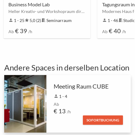
Business Model Lab
Tagungsraum in
Heller Kreativ- und Workshopraum direkt am "Großen Garten" mit vielen Extras
person
1 - 25
star
5,0 (2)
meeting_room
Seminarraum
person
1 - 46
meeting_room
Studi
€ 39
€ 40
Ab
/h
Ab
/h
Andere Spaces in derselben Location
Meeting Raum CUBE
person
1 - 4
Ab
€ 13
/h
SOFORTBUCHUNG