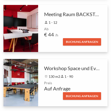
Meeting Raum BACKSTAGE
person
1 - 12
Ab
€ 44
/h
BUCHUNG ANFRAGEN
Workshop Space und Eventfläche
fullscreen_exit
130 m2
person
1 - 90
Preis
Auf Anfrage
BUCHUNG ANFRAGEN