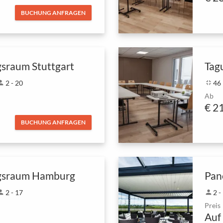
BUCHUNG ANFRAGEN
sraum Stuttgart
Tag
rson
2 - 20
fullscreen_exit
46
Ab
€ 2
BUCHUNG ANFRAGEN
gsraum Hamburg
Pan
rson
2 - 17
person
2 -
Preis
Auf