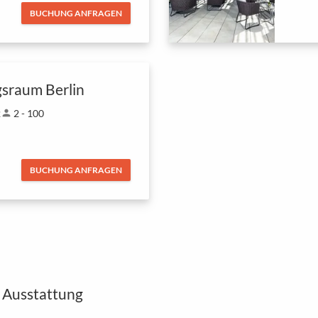
BUCHUNG ANFRAGEN
sraum Berlin
2
person
2 - 100
BUCHUNG ANFRAGEN
 Ausstattung