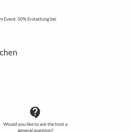
em Event. 50% Erstattung bei
nchen
contact_support
Would you like to ask the host a
general question?