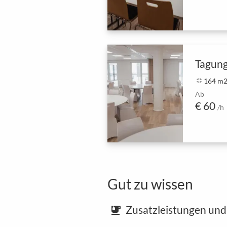
Tagung
fullscreen_exit
164 m
Ab
€ 60
/h
Gut zu wissen
Zusatzleistungen und
emoji_food_beverage