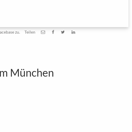
acebase zu.
Teilen
aum München