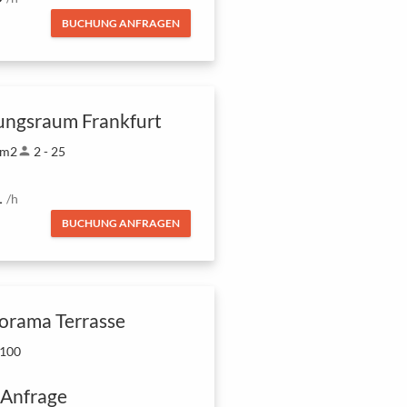
BUCHUNG ANFRAGEN
ungsraum Frankfurt
 m2
person
2 - 25
1
/h
BUCHUNG ANFRAGEN
orama Terrasse
 100
 Anfrage