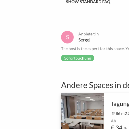
SHOW STANDARD FAQ
Anbieter:in
S
Sergej
The host is the expert for this space. Y
Sofortbuchung
Andere Spaces in d
fullscreen_exit
86 m2
pe
Ab
€ 34
/h