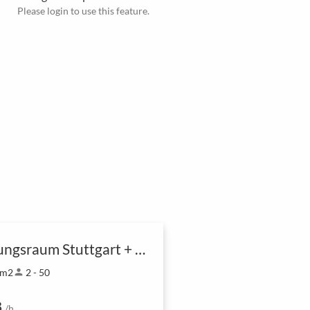
Please login to use this feature.
Tagungsraum Stuttgart + München
 m2
person
2 - 50
8
/h