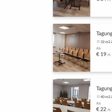
Tagung
fullscreen_exit
32 m2
pe
Ab
€ 19
/h
Tagun
fullscreen_exit
40 m2
pe
Ab
€ 22
/h