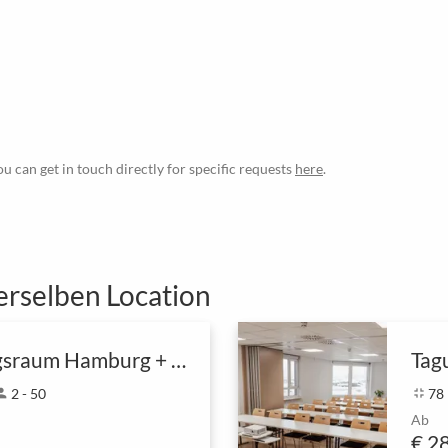
ou can get in touch directly for specific requests
here
.
erselben Location
Tagungsraum Hamburg + Frankfurt
rson
2 - 50
fullscreen_exit
78
Ab
€ 2