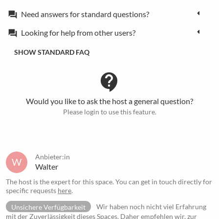
Need answers for standard questions?
forum
Looking for help from other users?
forum
SHOW STANDARD FAQ
contact_support
Would you like to ask the host a general question?
Please login to use this feature.
Anbieter:in
W
Walter
The host is the expert for this space. You can get in touch directly for
specific requests
here
.
Unsichere Verfügbarkeit
Wir haben noch nicht viel Erfahrung
mit der Zuverlässigkeit dieses Spaces. Daher empfehlen wir, zur