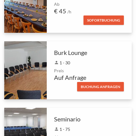
Ab
€ 45
/h
SOFORTBUCHUNG
Burk Lounge
person
1 - 30
Preis
Auf Anfrage
BUCHUNG ANFRAGEN
Seminario
person
1 - 75