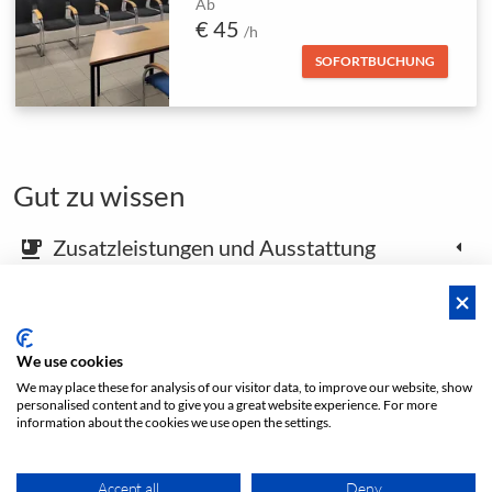
Ab
€ 45
/h
SOFORTBUCHUNG
Gut zu wissen
Zusatzleistungen und Ausstattung
emoji_food_beverage
Karte und Anfahrtsbeschreibung
place
We use cookies
We may place these for analysis of our visitor data, to improve our website, show
Footer öffnen
personalised content and to give you a great website experience. For more
information about the cookies we use open the settings.
Accept all
Deny