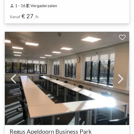
1 - 16
Vergaderzalen
person
meeting_room
€ 27
Vanaf
/h
Regus Apeldoorn Business Park