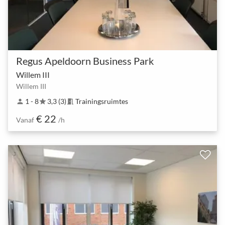
Regus Apeldoorn Business Park
Willem III
Willem III
1 - 8
3,3 (3)
Trainingsruimtes
person
star
meeting_room
€ 22
Vanaf
/h