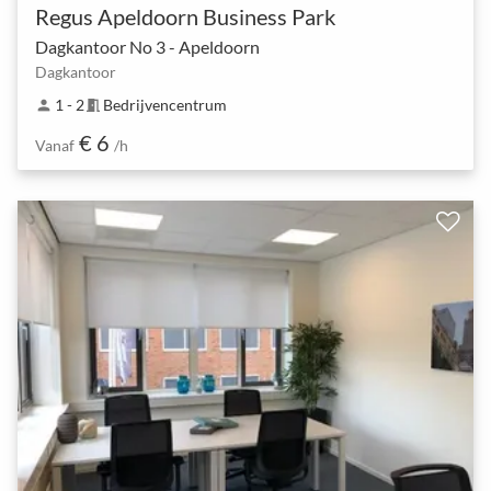
Regus Apeldoorn Business Park
Dagkantoor No 3 - Apeldoorn
Dagkantoor
1 - 2
Bedrijvencentrum
person
meeting_room
€ 6
Vanaf
/h