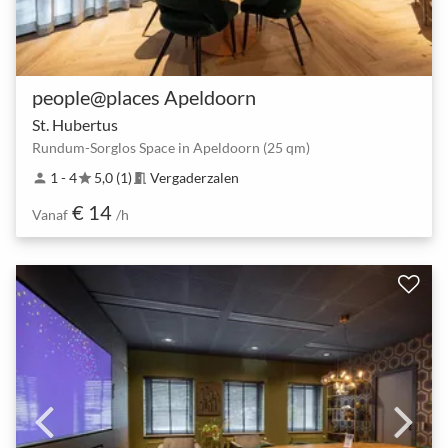
people@places Apeldoorn
St. Hubertus
Rundum-Sorglos Space in Apeldoorn (25 qm)
1 - 4
5,0 (1)
Vergaderzalen
person
star
meeting_room
€ 14
Vanaf
/h