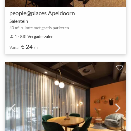
people@places Apeldoorn
Salentein
40 m² ruimte met gratis parkeren
1 - 8
Vergaderzalen
person
meeting_room
€ 24
Vanaf
/h