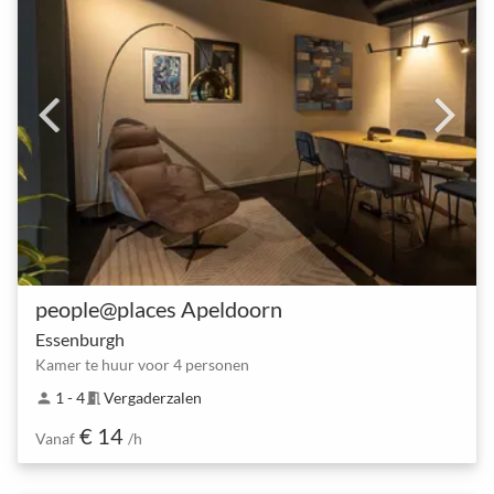
people@places Apeldoorn
Essenburgh
Kamer te huur voor 4 personen
1 - 4
Vergaderzalen
person
meeting_room
€ 14
Vanaf
/h