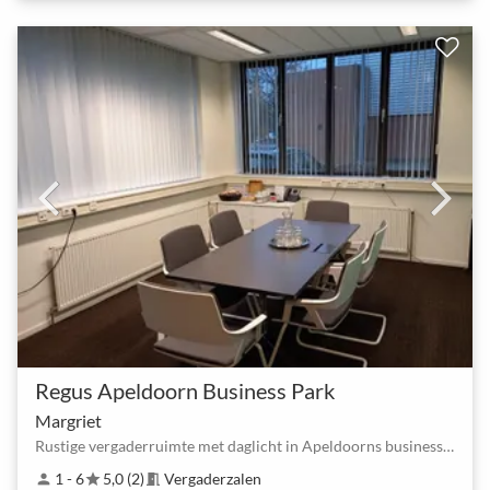
Regus Apeldoorn Business Park
Margriet
Rustige vergaderruimte met daglicht in Apeldoorns businesspark
1 - 6
5,0 (2)
Vergaderzalen
person
star
meeting_room