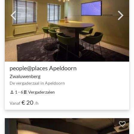
people@places Apeldoorn
Zwaluwenberg
De vergaderzaal in Apeldoorn
1 - 6
Vergaderzalen
person
meeting_room
€ 20
Vanaf
/h