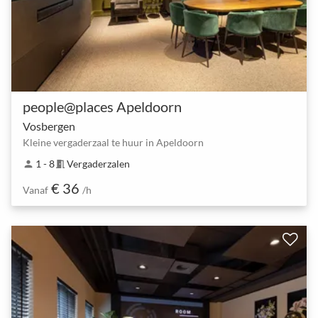
people@places Apeldoorn
Vosbergen
Kleine vergaderzaal te huur in Apeldoorn
1 - 8
Vergaderzalen
person
meeting_room
€ 36
Vanaf
/h