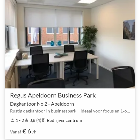
Regus Apeldoorn Business Park
Dagkantoor No 2 - Apeldoorn
Rustig dagkantoor in businesspark – ideaal voor focus en 1‑op‑1 gesprekken
1 - 2
3,8 (4)
Bedrijvencentrum
person
star
meeting_room
€ 6
Vanaf
/h