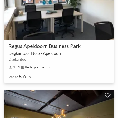
Regus Apeldoorn Business Park
Dagkantoor No 5 - Apeldoorn
Dagkantoor
1 - 2
Bedrijvencentrum
person
meeting_room
€ 6
Vanaf
/h