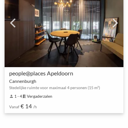
people@places Apeldoorn
Cannenburgh
Stedelijke ruimte voor maximaal 4 personen (15 m²)
1 - 4
Vergaderzalen
person
meeting_room
€ 14
Vanaf
/h