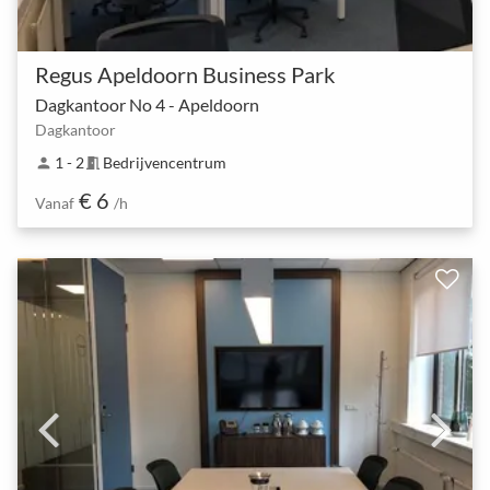
Regus Apeldoorn Business Park
Dagkantoor No 4 - Apeldoorn
Dagkantoor
1 - 2
Bedrijvencentrum
person
meeting_room
€ 6
Vanaf
/h