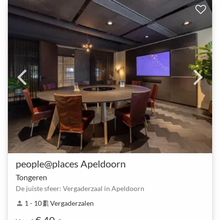
people@places Apeldoorn
Tongeren
De juiste sfeer: Vergaderzaal in Apeldoorn
1 - 10
Vergaderzalen
person
meeting_room
€ 40