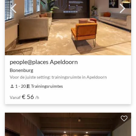
people@places Apeldoorn
Bonenburg
Voor de juiste setting: trainingsruimte in Apeldoorn
1 - 20
Trainingsruimtes
person
meeting_room
€ 56
Vanaf
/h