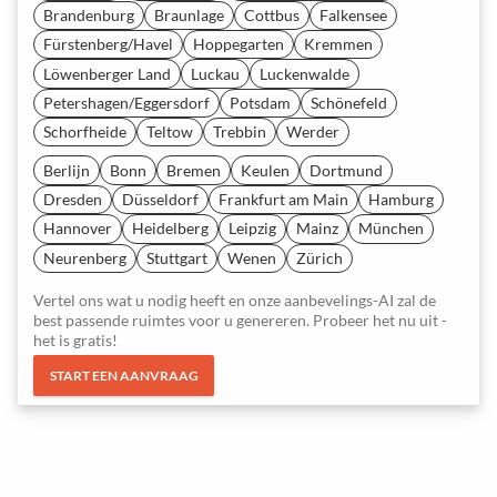
Brandenburg
Braunlage
Cottbus
Falkensee
Fürstenberg/Havel
Hoppegarten
Kremmen
Löwenberger Land
Luckau
Luckenwalde
Petershagen/Eggersdorf
Potsdam
Schönefeld
Schorfheide
Teltow
Trebbin
Werder
Berlijn
Bonn
Bremen
Keulen
Dortmund
Dresden
Düsseldorf
Frankfurt am Main
Hamburg
Hannover
Heidelberg
Leipzig
Mainz
München
Neurenberg
Stuttgart
Wenen
Zürich
Vertel ons wat u nodig heeft en onze aanbevelings-AI zal de
best passende ruimtes voor u genereren. Probeer het nu uit -
het is gratis!
START EEN AANVRAAG