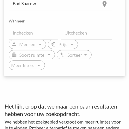
location_on
Wanneer
arrow_drop_down
arrow_drop_down
person
euro
Mensen
Prijs
arrow_drop_down
arrow_drop_down
apartment
swap_vert
Soort ruimte
Sorteer
arrow_drop_down
Meer filters
Het lijkt erop dat we maar een paar resultaten
hebben voor uw zoekopdracht.
We hebben het zoekgebied vergroot om meer ruimtes voor
je te vinden. Probeer alternatief te zoeken naar een andere