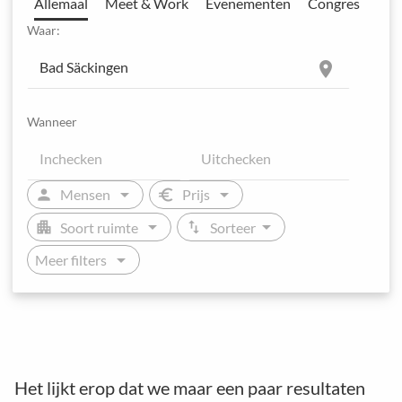
Allemaal
Meet & Work
Evenementen
Congres
Waar:
location_on
Wanneer
arrow_drop_down
arrow_drop_down
person
euro
Mensen
Prijs
arrow_drop_down
arrow_drop_down
apartment
swap_vert
Soort ruimte
Sorteer
arrow_drop_down
Meer filters
Het lijkt erop dat we maar een paar resultaten