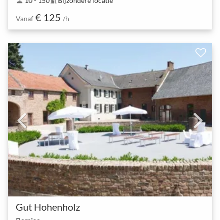
10 - 150
Bijzondere locatie
person
meeting_room
€ 125
Vanaf
/h
Gut Hohenholz