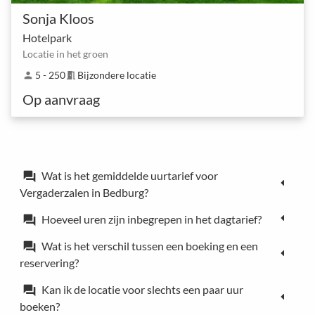
Sonja Kloos
Hotelpark
Locatie in het groen
5 - 250
Bijzondere locatie
person
meeting_room
Op aanvraag
Wat is het gemiddelde uurtarief voor
forum
Vergaderzalen in Bedburg?
Hoeveel uren zijn inbegrepen in het dagtarief?
forum
Wat is het verschil tussen een boeking en een
forum
reservering?
Kan ik de locatie voor slechts een paar uur
forum
boeken?