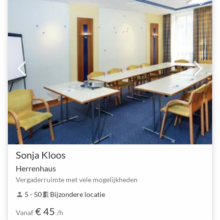
Sonja Kloos
Herrenhaus
Vergaderruimte met vele mogelijkheden
5 - 50
Bijzondere locatie
person
meeting_room
€ 45
Vanaf
/h