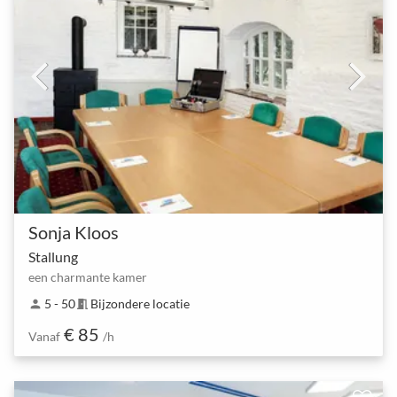
Sonja Kloos
Stallung
een charmante kamer
5 - 50
Bijzondere locatie
person
meeting_room
€ 85
Vanaf
/h