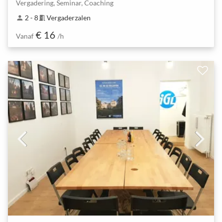
Vergadering, Seminar, Coaching
2 - 8
Vergaderzalen
person
meeting_room
€ 16
Vanaf
/h