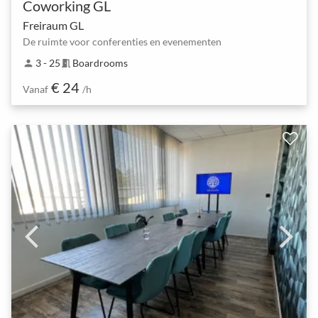
Coworking GL
Freiraum GL
De ruimte voor conferenties en evenementen
3 - 25
Boardrooms
person
meeting_room
€ 24
Vanaf
/h