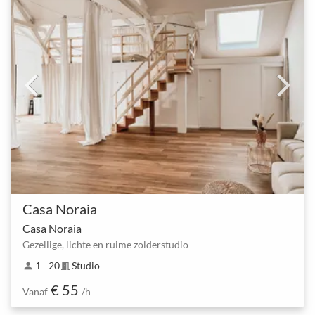
Casa Noraia
Casa Noraia
Gezellige, lichte en ruime zolderstudio
1 - 20
Studio
person
meeting_room
€ 55
Vanaf
/h