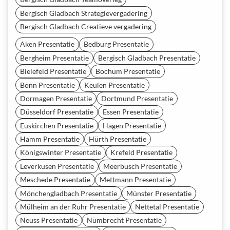
Bergisch Gladbach Strategievergadering
Bergisch Gladbach Creatieve vergadering
Aken Presentatie
Bedburg Presentatie
Bergheim Presentatie
Bergisch Gladbach Presentatie
Bielefeld Presentatie
Bochum Presentatie
Bonn Presentatie
Keulen Presentatie
Dormagen Presentatie
Dortmund Presentatie
Düsseldorf Presentatie
Essen Presentatie
Euskirchen Presentatie
Hagen Presentatie
Hamm Presentatie
Hürth Presentatie
Königswinter Presentatie
Krefeld Presentatie
Leverkusen Presentatie
Meerbusch Presentatie
Meschede Presentatie
Mettmann Presentatie
Mönchengladbach Presentatie
Münster Presentatie
Mülheim an der Ruhr Presentatie
Nettetal Presentatie
Neuss Presentatie
Nümbrecht Presentatie