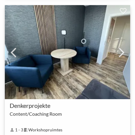
Denkerprojekte
Content/Coaching Room
1 - 3
Workshopruimtes
person
meeting_room