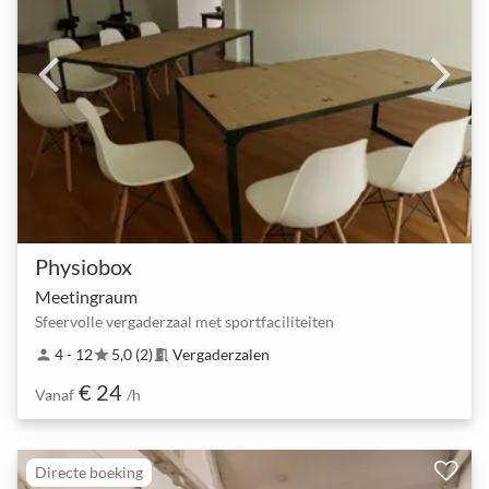
Physiobox
Meetingraum
Sfeervolle vergaderzaal met sportfaciliteiten
4 - 12
5,0 (2)
Vergaderzalen
person
star
meeting_room
€ 24
Vanaf
/h
Directe boeking