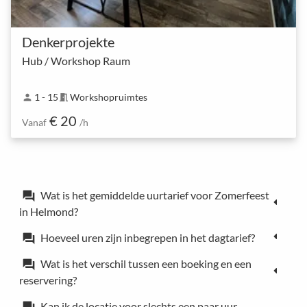
Denkerprojekte
Hub / Workshop Raum
1 - 15
Workshopruimtes
person
meeting_room
€ 20
Vanaf
/h
Wat is het gemiddelde uurtarief voor Zomerfeest
forum
in Helmond?
Hoeveel uren zijn inbegrepen in het dagtarief?
forum
Wat is het verschil tussen een boeking en een
forum
reservering?
Kan ik de locatie voor slechts een paar uur
forum