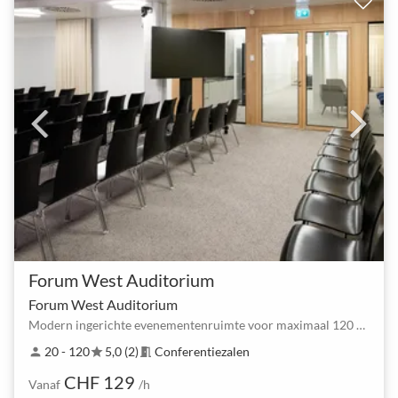
Forum West Auditorium
Forum West Auditorium
Modern ingerichte evenementenruimte voor maximaal 120 personen / Boekbaar vanaf 02.06.2025
20 - 120
5,0 (2)
Conferentiezalen
person
star
meeting_room
CHF 129
Vanaf
/h