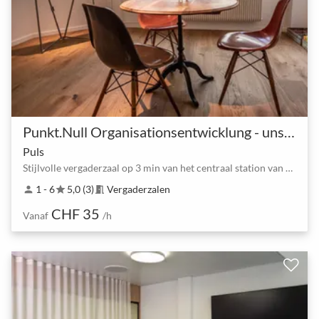
Punkt.Null Organisationsentwicklung - unsere Räume
Puls
Stijlvolle vergaderzaal op 3 min van het centraal station van Bern
1 - 6
5,0 (3)
Vergaderzalen
person
star
meeting_room
CHF 35
Vanaf
/h