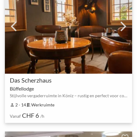
Das Scherzhaus
Büffellodge
Stijlvolle vergaderruimte in Köniz – rustig en perfect voor concentratie
2 - 14
Werkruimte
person
meeting_room
CHF 6
Vanaf
/h