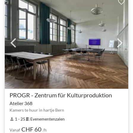
PROGR - Zentrum für Kulturproduktion
Atelier 368
Kamers te huur in hartje Bern
1 - 25
Evenementenzalen
person
meeting_room
CHF 60
Vanaf
/h