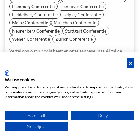
Hamburg Conferentie
Hannover Conferentie
Heidelberg Conferentie
Leipzig Conferentie
Mainz Conferentie
München Conferentie
Neurenberg Conferentie
Stuttgart Conferentie
Wenen Conferentie
Zürich Conferentie
Vertel ons wat u nodig heeft en onze aanbevelings-AI zal de
best passende ruimtes voor u genereren. Probeer het nu uit -
het is gratis!
START EEN AANVRAAG
We use cookies
We may place these for analysis of our visitor data, to improve our website, show
personalised content and to give you a great website experience. For more
information about the cookies we use open the settings.
Over
Accept all
Deny
Team
Carrière
Pers
Neem contact op
No, adjust
KAART
Boek ruimte