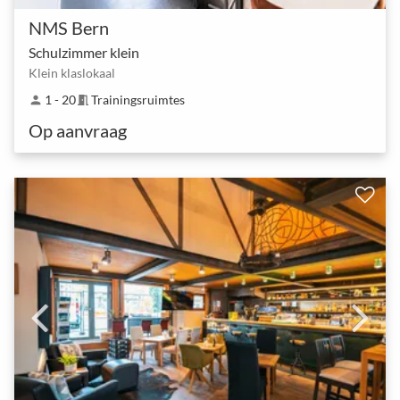
NMS Bern
Schulzimmer klein
Klein klaslokaal
1 - 20
Trainingsruimtes
person
meeting_room
Op aanvraag