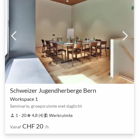
Schweizer Jugendherberge Bern
Workspace 1
Seminarie, groepsruimte met daglicht
1 - 20
4,8 (4)
Werkruimte
person
star
meeting_room
CHF 20
Vanaf
/h