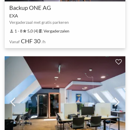
Backup ONE AG
EXA
Vergaderzaal met gratis parkeren
1 - 8
5,0 (4)
Vergaderzalen
person
star
meeting_room
CHF 30
Vanaf
/h