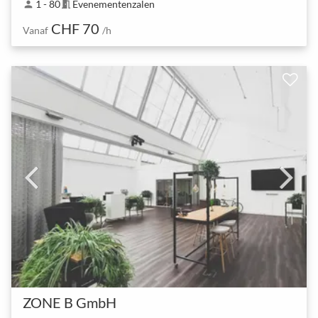
1 - 80
Evenementenzalen
person
meeting_room
CHF 70
Vanaf
/h
ZONE B GmbH