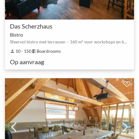
Das Scherzhaus
Bistro
Sfeervol bistro met terrassen – 160 m² voor workshops en borrels
10 - 150
Boardrooms
person
meeting_room
Op aanvraag