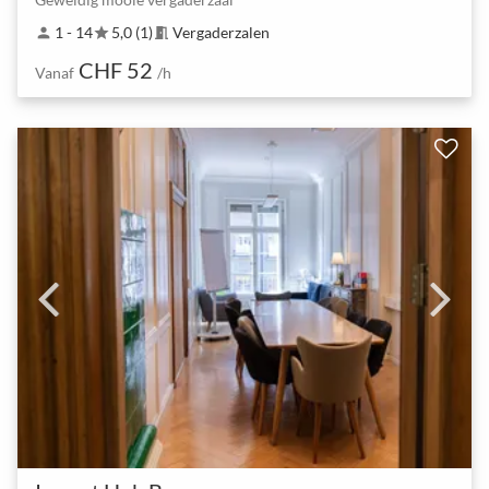
1 - 14
5,0 (1)
Vergaderzalen
person
star
meeting_room
CHF 52
Vanaf
/h