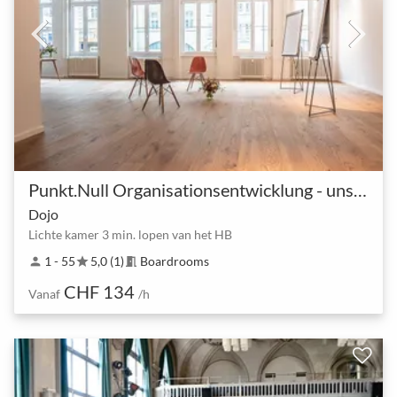
Punkt.Null Organisationsentwicklung - unsere Räume
Dojo
Lichte kamer 3 min. lopen van het HB
1 - 55
5,0 (1)
Boardrooms
person
star
meeting_room
CHF 134
Vanaf
/h