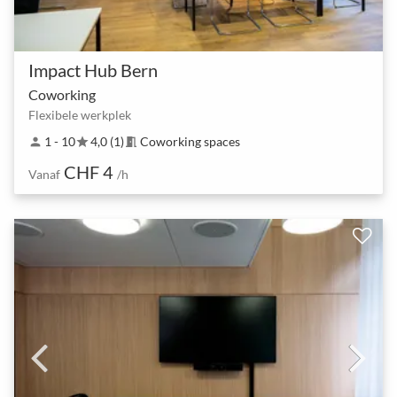
Impact Hub Bern
Coworking
Flexibele werkplek
1 - 10
4,0 (1)
Coworking spaces
person
star
meeting_room
CHF 4
Vanaf
/h