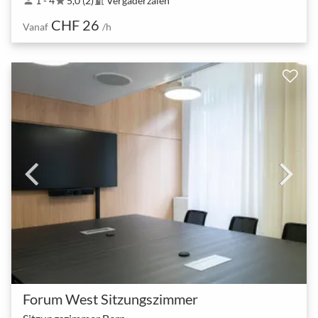
1 - 4
5,0 (2)
Vergaderzalen
person
star
meeting_room
CHF 26
Vanaf
/h
Forum West Sitzungszimmer