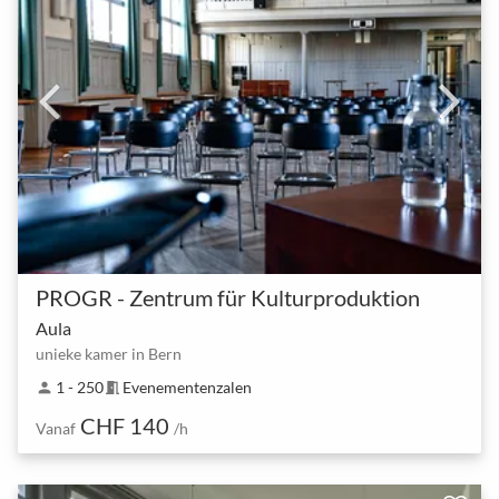
PROGR - Zentrum für Kulturproduktion
Aula
unieke kamer in Bern
1 - 250
Evenementenzalen
person
meeting_room
CHF 140
Vanaf
/h