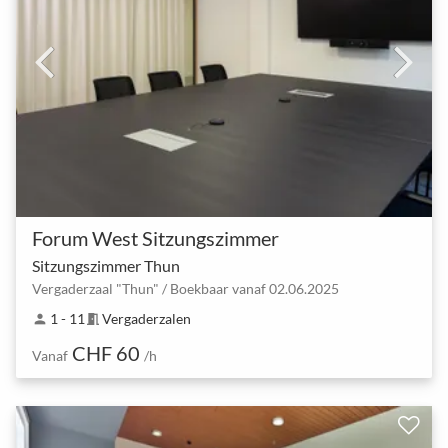
Forum West Sitzungszimmer
Sitzungszimmer Thun
Vergaderzaal "Thun" / Boekbaar vanaf 02.06.2025
1 - 11
Vergaderzalen
person
meeting_room
CHF 60
Vanaf
/h