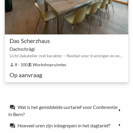
Das Scherzhaus
Dachschrägi
Licht dakatelier met karakter – flexibel voor trainingen en events
8 - 100
Workshopruimtes
person
meeting_room
Op aanvraag
Wat is het gemiddelde uurtarief voor Conferentie
forum
in Bern?
Hoeveel uren zijn inbegrepen in het dagtarief?
forum