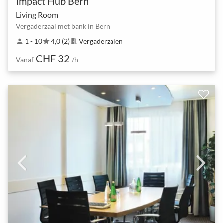
Impact Hub Bern
Living Room
Vergaderzaal met bank in Bern
1 - 10
4,0 (2)
Vergaderzalen
person
star
meeting_room
CHF 32
Vanaf
/h