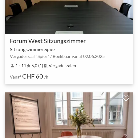
Forum West Sitzungszimmer
Sitzungszimmer Spiez
Vergaderzaal "Spiez" / Boekbaar vanaf 02.06.2025
1 - 11
5,0 (1)
Vergaderzalen
person
star
meeting_room
CHF 60
Vanaf
/h