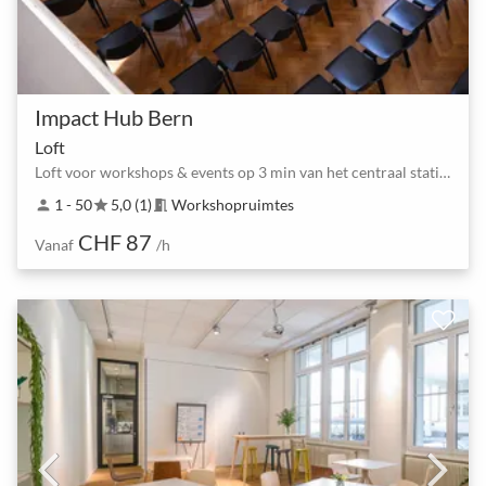
Impact Hub Bern
Loft
Loft voor workshops & events op 3 min van het centraal station van Bern
1 - 50
5,0 (1)
Workshopruimtes
person
star
meeting_room
CHF 87
Vanaf
/h