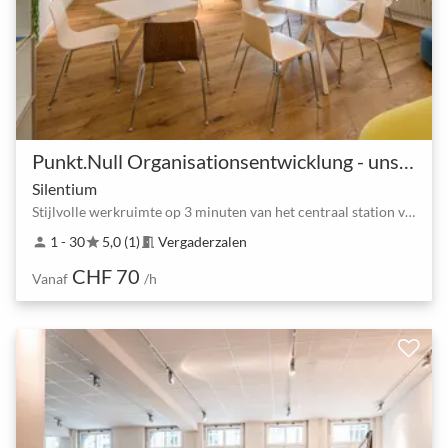
Punkt.Null Organisationsentwicklung - unsere Räume
Silentium
Stijlvolle werkruimte op 3 minuten van het centraal station van Bern
1 - 30
5,0 (1)
Vergaderzalen
person
star
meeting_room
CHF 70
Vanaf
/h