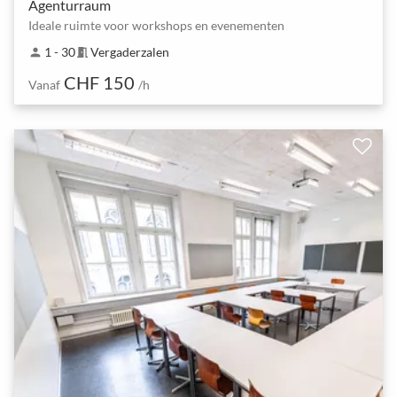
Agenturraum
Ideale ruimte voor workshops en evenementen
1 - 30
Vergaderzalen
person
meeting_room
CHF 150
Vanaf
/h