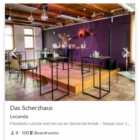
Das Scherzhaus
Locanda
Flexibele ruimte met terras en sterke techniek – ideaal voor teamsessies
8 - 100
Boardrooms
person
meeting_room