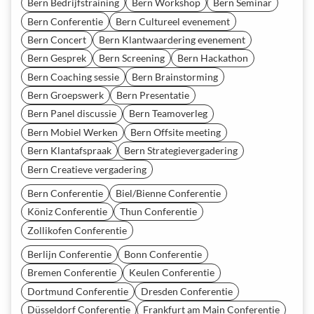
Bern Bedrijfstraining
Bern Workshop
Bern Seminar
Bern Conferentie
Bern Cultureel evenement
Bern Concert
Bern Klantwaardering evenement
Bern Gesprek
Bern Screening
Bern Hackathon
Bern Coaching sessie
Bern Brainstorming
Bern Groepswerk
Bern Presentatie
Bern Panel discussie
Bern Teamoverleg
Bern Mobiel Werken
Bern Offsite meeting
Bern Klantafspraak
Bern Strategievergadering
Bern Creatieve vergadering
Bern Conferentie
Biel/Bienne Conferentie
Köniz Conferentie
Thun Conferentie
Zollikofen Conferentie
Berlijn Conferentie
Bonn Conferentie
Bremen Conferentie
Keulen Conferentie
Dortmund Conferentie
Dresden Conferentie
Düsseldorf Conferentie
Frankfurt am Main Conferentie