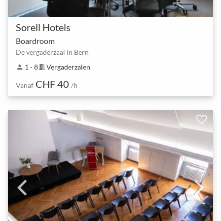
Sorell Hotels
Boardroom
De vergaderzaal in Bern
1 - 8
Vergaderzalen
person
meeting_room
CHF 40
Vanaf
/h