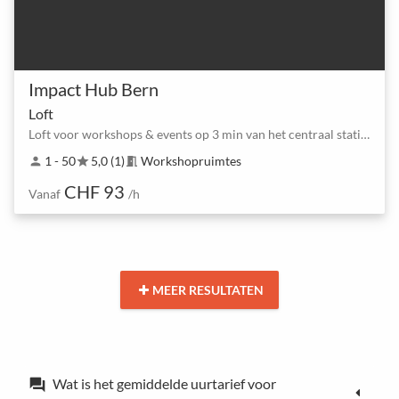
Impact Hub Bern
Loft
Loft voor workshops & events op 3 min van het centraal station van Bern
1 - 50
5,0 (1)
Workshopruimtes
person
star
meeting_room
CHF 93
Vanaf
/h
MEER RESULTATEN
Wat is het gemiddelde uurtarief voor
forum