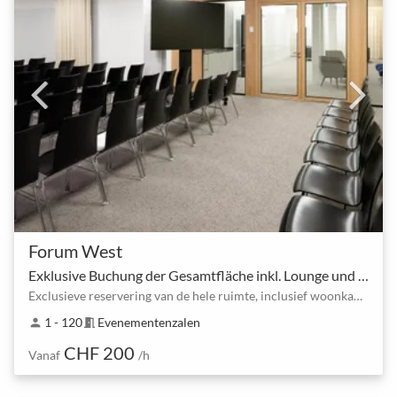
Forum West
Exklusive Buchung der Gesamtfläche inkl. Lounge und Küche
Exclusieve reservering van de hele ruimte, inclusief woonkamer en keuken
1 - 120
Evenementenzalen
person
meeting_room
CHF 200
Vanaf
/h