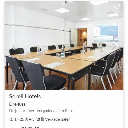
Sorell Hotels
Dreifuss
De juiste sfeer: Vergaderzaal in Bern
1 - 25
4,5 (2)
Vergaderzalen
person
star
meeting_room