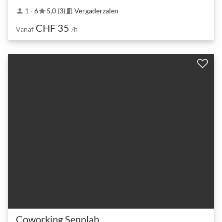
1 - 6
5,0 (3)
Vergaderzalen
person
star
meeting_room
CHF 35
Vanaf
/h
Coworking Sennlab