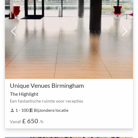
Unique Venues Birmingham
The Highlight
Een fantastische ruimte voor recepties
1 - 100
Bijzondere locatie
person
meeting_room
£ 650
Vanaf
/h