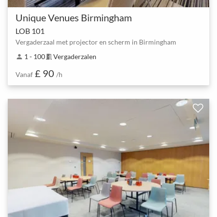
Unique Venues Birmingham
LOB 101
Vergaderzaal met projector en scherm in Birmingham
1 - 100
Vergaderzalen
person
meeting_room
£ 90
Vanaf
/h