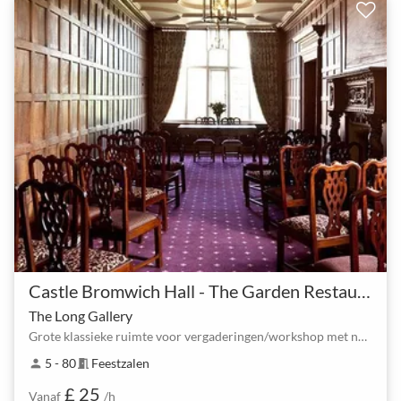
Castle Bromwich Hall - The Garden Restaurant
The Long Gallery
Grote klassieke ruimte voor vergaderingen/workshop met natuurlijk daglicht
5 - 80
Feestzalen
person
meeting_room
£ 25
Vanaf
/h