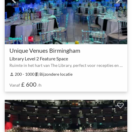
Unique Venues Birmingham
Library Level 2 Feature Space
Ruimte in het hart van The Library, perfect voor recepties en diners
200 - 1000
Bijzondere locatie
person
meeting_room
£ 600
Vanaf
/h