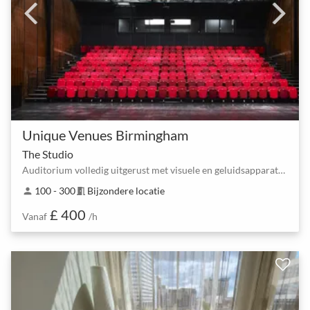
Unique Venues Birmingham
The Studio
Auditorium volledig uitgerust met visuele en geluidsapparatuur
100 - 300
Bijzondere locatie
person
meeting_room
£ 400
Vanaf
/h