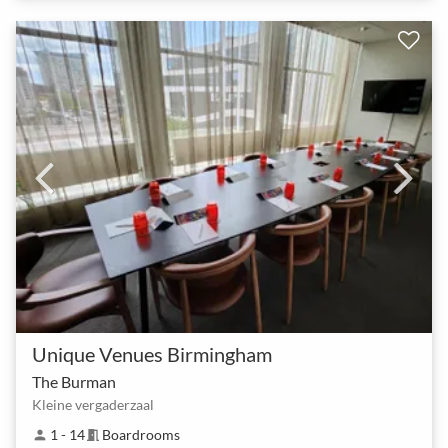
Unique Venues Birmingham
The Burman
Kleine vergaderzaal
1 - 14
Boardrooms
person
meeting_room