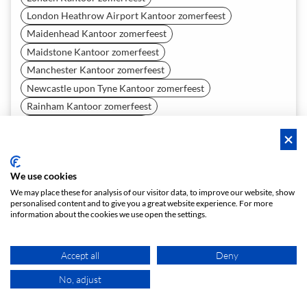
London Heathrow Airport Kantoor zomerfeest
Maidenhead Kantoor zomerfeest
Maidstone Kantoor zomerfeest
Manchester Kantoor zomerfeest
Newcastle upon Tyne Kantoor zomerfeest
Rainham Kantoor zomerfeest
Salford Kantoor zomerfeest
Sheffield Kantoor zomerfeest
Stretford Kantoor zomerfeest
We use cookies
Wembley Kantoor zomerfeest
We may place these for analysis of our visitor data, to improve our website, show
Worsley Kantoor zomerfeest
personalised content and to give you a great website experience. For more
information about the cookies we use open the settings.
Antwerpen Kantoor zomerfeest
Brussel Kantoor zomerfeest
Accept all
Deny
Boedapest Kantoor zomerfeest
Cluj-Napoca Kantoor zomerfeest
No, adjust
KAART
Kopenhagen Kantoor zomerfeest