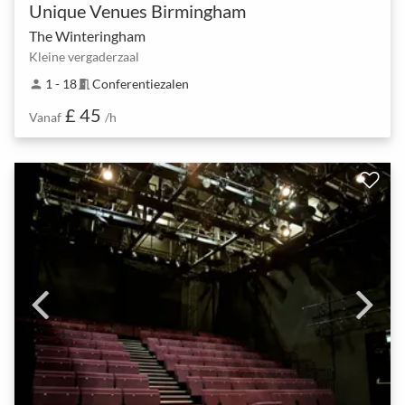
Unique Venues Birmingham
The Winteringham
Kleine vergaderzaal
1 - 18
Conferentiezalen
person
meeting_room
£ 45
Vanaf
/h