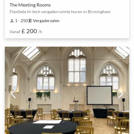
The Meeting Rooms
Flexibele hi-tech vergaderruimte huren in Birmingham
1 - 250
Vergaderzalen
person
meeting_room
£ 200
Vanaf
/h