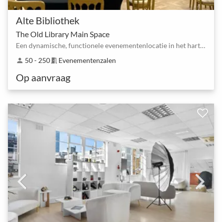
Alte Bibliothek
The Old Library Main Space
Een dynamische, functionele evenementenlocatie in het hart van Digbeth, de creatieve wijk van Birmi…
50 - 250
Evenementenzalen
person
meeting_room
Op aanvraag