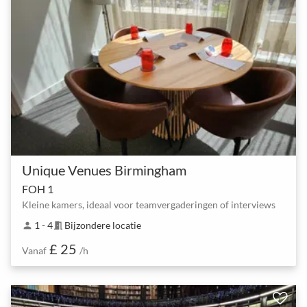
Unique Venues Birmingham
FOH 1
Kleine kamers, ideaal voor teamvergaderingen of interviews
1 - 4
Bijzondere locatie
person
meeting_room
£ 25
Vanaf
/h