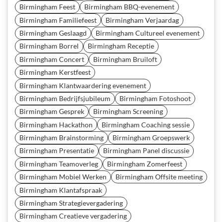
Birmingham Feest
Birmingham BBQ-evenement
Birmingham Familiefeest
Birmingham Verjaardag
Birmingham Geslaagd
Birmingham Cultureel evenement
Birmingham Borrel
Birmingham Receptie
Birmingham Concert
Birmingham Bruiloft
Birmingham Kerstfeest
Birmingham Klantwaardering evenement
Birmingham Bedrijfsjubileum
Birmingham Fotoshoot
Birmingham Gesprek
Birmingham Screening
Birmingham Hackathon
Birmingham Coaching sessie
Birmingham Brainstorming
Birmingham Groepswerk
Birmingham Presentatie
Birmingham Panel discussie
Birmingham Teamoverleg
Birmingham Zomerfeest
Birmingham Mobiel Werken
Birmingham Offsite meeting
Birmingham Klantafspraak
Birmingham Strategievergadering
Birmingham Creatieve vergadering