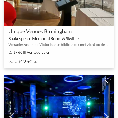
Unique Venues Birmingham
Shakespeare Memorial Room & Skyline
Vergaderzaal in de Victoriaanse bibliotheek met zicht op de skyline
1 - 60
Vergaderzalen
person
meeting_room
£ 250
Vanaf
/h