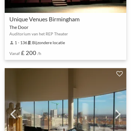
Unique Venues Birmingham
The Door
Auditorium van het REP Theater
1 - 136
Bijzondere locatie
person
meeting_room
£ 200
Vanaf
/h