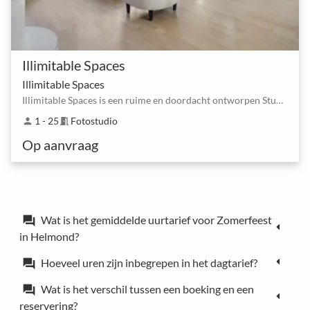
Illimitable Spaces
Illimitable Spaces
Illimitable Spaces is een ruime en doordacht ontworpen Studio
1 - 25
Fotostudio
person
meeting_room
Op aanvraag
Wat is het gemiddelde uurtarief voor Zomerfeest
forum
in Helmond?
Hoeveel uren zijn inbegrepen in het dagtarief?
forum
Wat is het verschil tussen een boeking en een
forum
reservering?