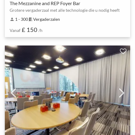
The Mezzanine and REP Foyer Bar
Grotere vergaderzaal met alle technologie die u nodig heeft
1 - 300
Vergaderzalen
person
meeting_room
£ 150
Vanaf
/h