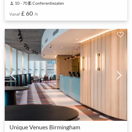
10 - 70
Conferentiezalen
person
meeting_room
£ 60
Vanaf
/h
Unique Venues Birmingham