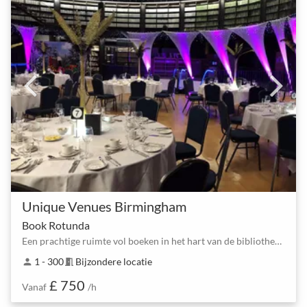
Unique Venues Birmingham
Book Rotunda
Een prachtige ruimte vol boeken in het hart van de bibliotheek van Birmingham
1 - 300
Bijzondere locatie
person
meeting_room
£ 750
Vanaf
/h