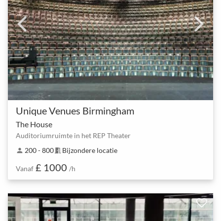
Unique Venues Birmingham
The House
Auditoriumruimte in het REP Theater
200 - 800
Bijzondere locatie
person
meeting_room
£ 1000
Vanaf
/h