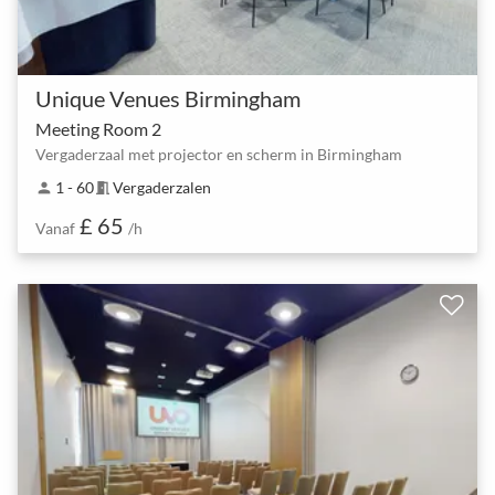
Unique Venues Birmingham
Meeting Room 2
Vergaderzaal met projector en scherm in Birmingham
1 - 60
Vergaderzalen
person
meeting_room
£ 65
Vanaf
/h