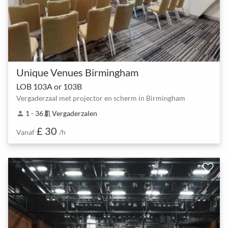
Unique Venues Birmingham
LOB 103A or 103B
Vergaderzaal met projector en scherm in Birmingham
1 - 36
Vergaderzalen
person
meeting_room
£ 30
Vanaf
/h