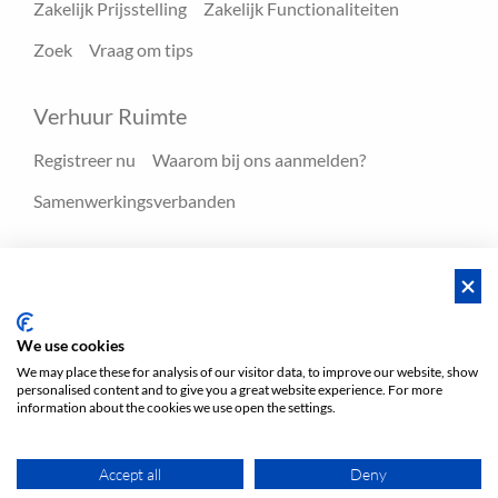
Zakelijk Prijsstelling
Zakelijk Functionaliteiten
Zoek
Vraag om tips
Verhuur Ruimte
Registreer nu
Waarom bij ons aanmelden?
Samenwerkingsverbanden
Hulpmiddelen
Blog
FAQ - Help center
We use cookies
We may place these for analysis of our visitor data, to improve our website, show
personalised content and to give you a great website experience. For more
Voorwaarden
Privacy
Voorwaarden/Impressum
information about the cookies we use open the settings.
Sitemap
EN
DE
NL
Accept all
Deny