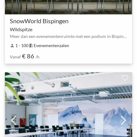
SnowWorld Bispingen
Wildspitze
Meer dan een evenementenruimte met een podium in Bispingen
1 - 100
Evenementenzalen
person
meeting_room
€ 86
Vanaf
/h