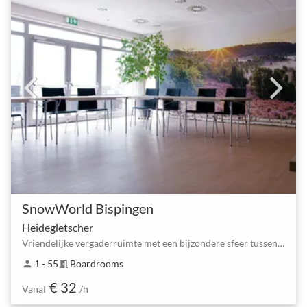
SnowWorld Bispingen
Heidegletscher
Vriendelijke vergaderruimte met een bijzondere sfeer tussen Horstfeldweg en Bispingen Zuid
1 - 55
Boardrooms
person
meeting_room
€ 32
Vanaf
/h