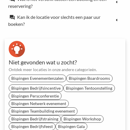
reservering?
Kan ik de locatie voor slechts een paar uur
forum
boeken?
Niet gevonden wat u zocht?
Ontdek meer locaties in onze andere categorieën.
Bispingen Evenementenzalen
Bispingen Boardrooms
Bispingen Bedrijfsincentive
Bispingen Tentoonstelling
Bispingen Persconferentie
Bispingen Netwerk evenement
Bispingen Teambuilding evenement
Bispingen Bedrijfstraining
Bispingen Workshop
Bispingen Bedrijfsfeest
Bispingen Gala