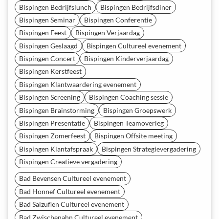
Bispingen Bedrijfslunch
Bispingen Bedrijfsdiner
Bispingen Seminar
Bispingen Conferentie
Bispingen Feest
Bispingen Verjaardag
Bispingen Geslaagd
Bispingen Cultureel evenement
Bispingen Concert
Bispingen Kinderverjaardag
Bispingen Kerstfeest
Bispingen Klantwaardering evenement
Bispingen Screening
Bispingen Coaching sessie
Bispingen Brainstorming
Bispingen Groepswerk
Bispingen Presentatie
Bispingen Teamoverleg
Bispingen Zomerfeest
Bispingen Offsite meeting
Bispingen Klantafspraak
Bispingen Strategievergadering
Bispingen Creatieve vergadering
Bad Bevensen Cultureel evenement
Bad Honnef Cultureel evenement
Bad Salzuflen Cultureel evenement
Bad Zwischenahn Cultureel evenement