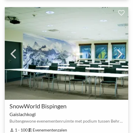
SnowWorld Bispingen
Gaislachkogl
Buitengewone evenementenruimte met podium tussen Behringen (Bispingen) Zuid en Bispingen Horstfeld…
1 - 100
Evenementenzalen
person
meeting_room