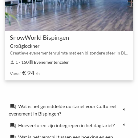
SnowWorld Bispingen
Großglockner
Creatieve evenementenruimte met een bijzondere sfeer in Bispingen
1 - 150
Evenementenzalen
person
meeting_room
€ 94
Vanaf
/h
Wat is het gemiddelde uurtarief voor Cultureel
forum
evenement in Bispingen?
Hoeveel uren zijn inbegrepen in het dagtarief?
forum
Wat is het verschil tussen een boeking en een
forum