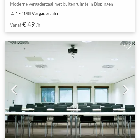
Moderne vergaderzaal met buitenruimte in Bispingen
1 - 10
Vergaderzalen
person
meeting_room
€ 49
Vanaf
/h