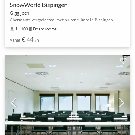
SnowWorld Bispingen
Giggijoch
Charmante vergaderzaal met buitenruimte in Bispingen
1 - 100
Boardrooms
person
meeting_room
€ 44
Vanaf
/h