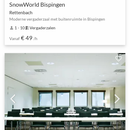
SnowWorld Bispingen
Rettenbach
Moderne vergaderzaal met buitenruimte in Bispingen
1 - 10
Vergaderzalen
person
meeting_room
€ 49
Vanaf
/h