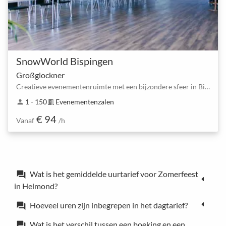
SnowWorld Bispingen
Großglockner
Creatieve evenementenruimte met een bijzondere sfeer in Bispingen
1 - 150
Evenementenzalen
person
meeting_room
€ 94
Vanaf
/h
Wat is het gemiddelde uurtarief voor Zomerfeest
forum
in Helmond?
Hoeveel uren zijn inbegrepen in het dagtarief?
forum
Wat is het verschil tussen een boeking en een
forum