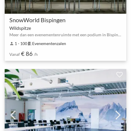
SnowWorld Bispingen
Wildspitze
Meer dan een evenementenruimte met een podium in Bispingen
1 - 100
Evenementenzalen
person
meeting_room
€ 86
Vanaf
/h