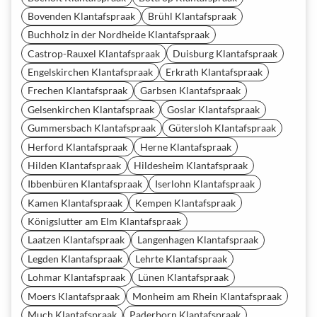
Bovenden Klantafspraak
Brühl Klantafspraak
Buchholz in der Nordheide Klantafspraak
Castrop-Rauxel Klantafspraak
Duisburg Klantafspraak
Engelskirchen Klantafspraak
Erkrath Klantafspraak
Frechen Klantafspraak
Garbsen Klantafspraak
Gelsenkirchen Klantafspraak
Goslar Klantafspraak
Gummersbach Klantafspraak
Gütersloh Klantafspraak
Herford Klantafspraak
Herne Klantafspraak
Hilden Klantafspraak
Hildesheim Klantafspraak
Ibbenbüren Klantafspraak
Iserlohn Klantafspraak
Kamen Klantafspraak
Kempen Klantafspraak
Königslutter am Elm Klantafspraak
Laatzen Klantafspraak
Langenhagen Klantafspraak
Legden Klantafspraak
Lehrte Klantafspraak
Lohmar Klantafspraak
Lünen Klantafspraak
Moers Klantafspraak
Monheim am Rhein Klantafspraak
Much Klantafspraak
Paderborn Klantafspraak