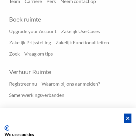
Team
Carrière
Pers
Neem contact op
Boek ruimte
Upgrade your Account
Zakelijk Use Cases
Zakelijk Prijsstelling
Zakelijk Functionaliteiten
Zoek
Vraag om tips
Verhuur Ruimte
Registreer nu
Waarom bij ons aanmelden?
Samenwerkingsverbanden
Hulpmiddelen
Blog
FAQ - Help center
We use cookies