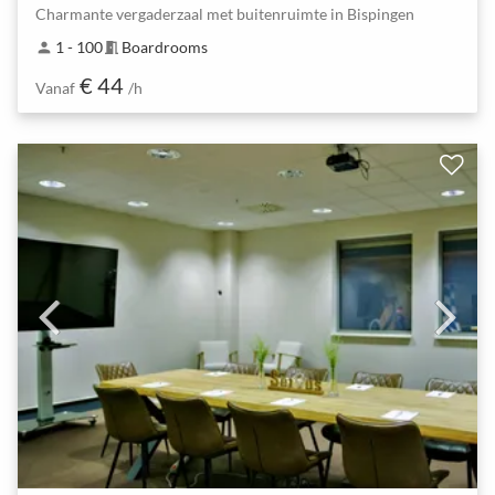
Charmante vergaderzaal met buitenruimte in Bispingen
1 - 100
Boardrooms
person
meeting_room
€ 44
Vanaf
/h