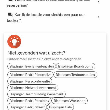
reservering?
Kan ik de locatie voor slechts een paar uur
forum
boeken?
Niet gevonden wat u zocht?
Ontdek meer locaties in onze andere categorieën.
Bispingen Evenementenzalen
Bispingen Boardrooms
Bispingen Bedrijfsincentive
Bispingen Tentoonstelling
Bispingen Persconferentie
Bispingen Netwerk evenement
Bispingen Teambuilding evenement
Bispingen Bedrijfstraining
Bispingen Workshop
Bispingen Bedrijfsfeest
Bispingen Gala