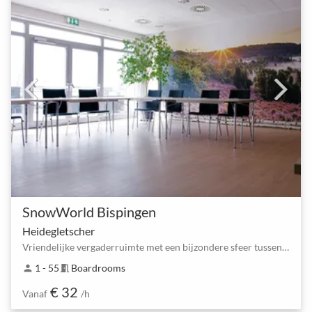
SnowWorld Bispingen
Heidegletscher
Vriendelijke vergaderruimte met een bijzondere sfeer tussen Horstfeldweg en Bispingen Zuid
1 - 55
Boardrooms
person
meeting_room
€ 32
Vanaf
/h