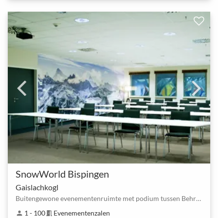
SnowWorld Bispingen
Gaislachkogl
Buitengewone evenementenruimte met podium tussen Behringen (Bispingen) Zuid en Bispingen Horstfeld…
1 - 100
Evenementenzalen
person
meeting_room