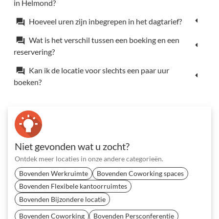
in Helmond?
Hoeveel uren zijn inbegrepen in het dagtarief?
forum
Wat is het verschil tussen een boeking en een
forum
reservering?
Kan ik de locatie voor slechts een paar uur
forum
boeken?
Niet gevonden wat u zocht?
Ontdek meer locaties in onze andere categorieën.
Bovenden Werkruimte
Bovenden Coworking spaces
Bovenden Flexibele kantoorruimtes
Bovenden Bijzondere locatie
Bovenden Coworking
Bovenden Persconferentie