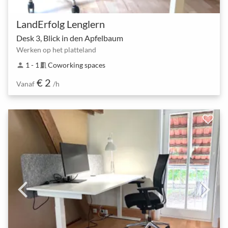
LandErfolg Lenglern
Desk 3, Blick in den Apfelbaum
Werken op het platteland
1 - 1
Coworking spaces
person
meeting_room
€ 2
Vanaf
/h