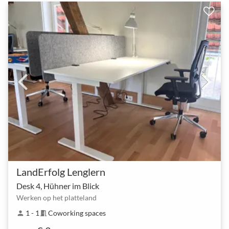
LandErfolg Lenglern
Desk 4, Hühner im Blick
Werken op het platteland
1 - 1
Coworking spaces
person
meeting_room