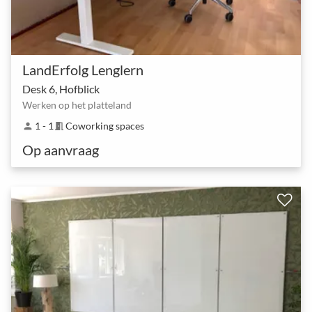
LandErfolg Lenglern
Desk 6, Hofblick
Werken op het platteland
1 - 1
Coworking spaces
person
meeting_room
Op aanvraag