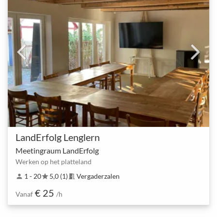
LandErfolg Lenglern
Meetingraum LandErfolg
Werken op het platteland
1 - 20
5,0 (1)
Vergaderzalen
person
star
meeting_room
€ 25
Vanaf
/h