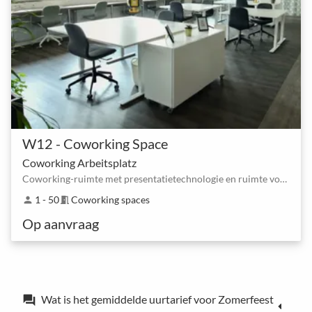
W12 - Coworking Space
Coworking Arbeitsplatz
Coworking-ruimte met presentatietechnologie en ruimte voor creatieve denkprocessen
1 - 50
Coworking spaces
person
meeting_room
Op aanvraag
Wat is het gemiddelde uurtarief voor Zomerfeest
forum