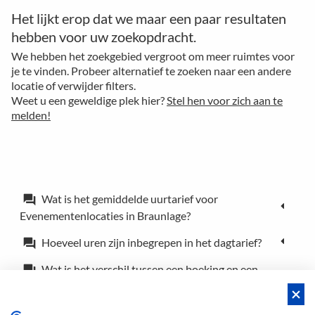
Het lijkt erop dat we maar een paar resultaten
hebben voor uw zoekopdracht.
We hebben het zoekgebied vergroot om meer ruimtes voor
je te vinden. Probeer alternatief te zoeken naar een andere
locatie of verwijder filters.
Weet u een geweldige plek hier?
Stel hen voor zich aan te
melden!
Wat is het gemiddelde uurtarief voor
forum
Evenementenlocaties in Braunlage?
Hoeveel uren zijn inbegrepen in het dagtarief?
forum
Wat is het verschil tussen een boeking en een
forum
reservering?
Kan ik de locatie voor slechts een paar uur
forum